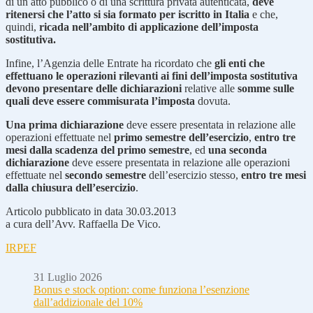
di un atto pubblico o di una scrittura privata autenticata,
deve
ritenersi che l’atto si sia formato per iscritto in Italia
e che,
quindi,
ricada nell’ambito di applicazione dell’imposta
sostitutiva.
Infine, l’Agenzia delle Entrate ha ricordato che
gli enti che
effettuano le operazioni rilevanti ai fini dell’imposta sostitutiva
devono presentare delle dichiarazioni
relative alle
somme sulle
quali deve essere commisurata l’imposta
dovuta.
Una prima dichiarazione
deve essere presentata in relazione alle
operazioni effettuate nel
primo semestre dell’esercizio
,
entro tre
mesi dalla scadenza del primo semestre
, ed
una seconda
dichiarazione
deve essere presentata in relazione alle operazioni
effettuate nel
secondo semestre
dell’esercizio stesso,
entro tre mesi
dalla chiusura dell’esercizio
.
Articolo pubblicato in data 30.03.2013
a cura dell’Avv. Raffaella De Vico.
IRPEF
31 Luglio 2026
Bonus e stock option: come funziona l’esenzione
dall’addizionale del 10%