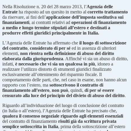
Nella Risoluzione n. 20 del 28 marzo 2013, l’
Agenzia delle
Entrate
ha risposto ad un quesito in merito al
corretto trattamento
da riservare, ai fini dell’
applicazione dell’imposta sostitutiva sui
finanziamenti
, ai contratti relativi ad
operazioni di finanziamento
a medio e lungo termine stipulati all’estero e destinati a
produrre effetti giuridici principalmente in Italia.
L’Agenzia delle Entrate ha affermato che
il luogo di sottoscrizione
del contratto
,
considerato di per sé
ed in assenza di ulteriori
elementi,
non rientra nella definizione di abuso del diritto
elaborata dalla giurisprudenza
. Affinché vi sia un abuso di diritto,
infatti,
è necessario che vi sia un qualcosa in più
, idoneo a
realizzare l’utilizzo distorto di strumenti giuridici finalizzato
esclusivamente all’ottenimento del risparmio fiscale. Il
comportamento delle parti, che, nel caso in esame, non hanno alcun
rapporto con l’estero, ma
sottoscrivono il contratto di
finanziamento all’estero
,
non può
, quindi,
di per sé essere
censurato alla luce del principio del divieto di abuso del diritto
.
Riguardo all’individuazione del luogo di conclusione del contratto
(in Italia o all’estero), l’Agenzia delle Entrate ha precisato che,
qualora il consenso negoziale riguardo agli elementi essenziali
del contratto di finanziamento
risulti già da scrittura privata
semplice sottoscritta in Italia
, prima della sottoscrizione all’estero