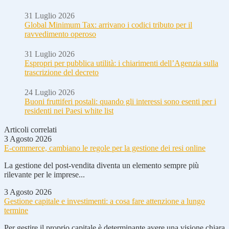
31 Luglio 2026
Global Minimum Tax: arrivano i codici tributo per il
ravvedimento operoso
31 Luglio 2026
Espropri per pubblica utilità: i chiarimenti dell’Agenzia sulla
trascrizione del decreto
24 Luglio 2026
Buoni fruttiferi postali: quando gli interessi sono esenti per i
residenti nei Paesi white list
Articoli correlati
3 Agosto 2026
E-commerce, cambiano le regole per la gestione dei resi online
La gestione del post-vendita diventa un elemento sempre più
rilevante per le imprese...
3 Agosto 2026
Gestione capitale e investimenti: a cosa fare attenzione a lungo
termine
Per gestire il proprio capitale è determinante avere una visione chiara