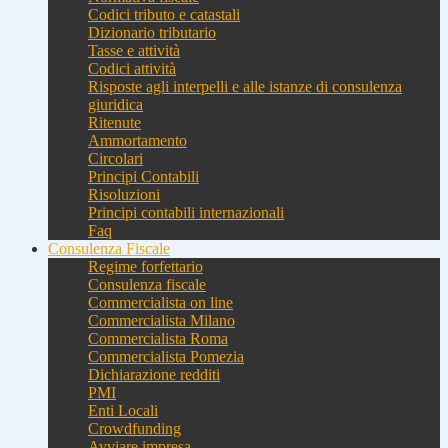
Codici tributo e catastali
Dizionario tributario
Tasse e attività
Codici attività
Risposte agli interpelli e alle istanze di consulenza
giuridica
Ritenute
Ammortamento
Circolari
Principi Contabili
Risoluzioni
Principi contabili internazionali
Faq
Consulenza Fiscale
Regime forfettario
Consulenza fiscale
Commercialista on line
Commercialista Milano
Commercialista Roma
Commercialista Pomezia
Dichiarazione redditi
PMI
Enti Locali
Crowdfunding
Avviare impresa