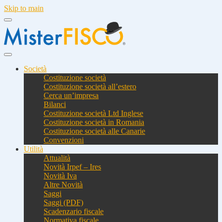
Skip to main
Società
Costituzione società
Costituzione società all’estero
Cerca un’impresa
Bilanci
Costituzione società Ltd Inglese
Costituzione società in Romania
Costituzione società alle Canarie
Convenzioni
Utilità
Attualità
Novità Irpef – Ires
Novità Iva
Altre Novità
Saggi
Saggi (PDF)
Scadenzario fiscale
Normativa fiscale