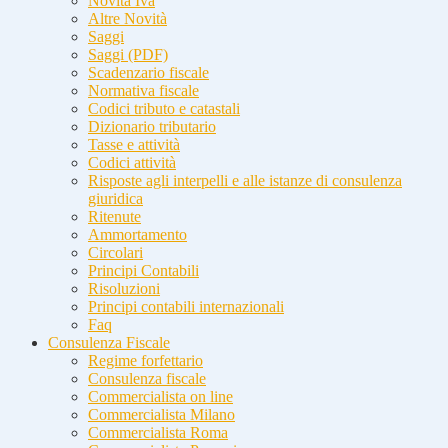
Novità Iva
Altre Novità
Saggi
Saggi (PDF)
Scadenzario fiscale
Normativa fiscale
Codici tributo e catastali
Dizionario tributario
Tasse e attività
Codici attività
Risposte agli interpelli e alle istanze di consulenza
giuridica
Ritenute
Ammortamento
Circolari
Principi Contabili
Risoluzioni
Principi contabili internazionali
Faq
Consulenza Fiscale
Regime forfettario
Consulenza fiscale
Commercialista on line
Commercialista Milano
Commercialista Roma