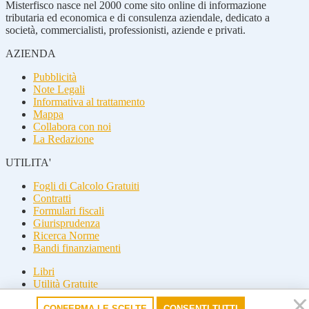
Misterfisco nasce nel 2000 come sito online di informazione
tributaria ed economica e di consulenza aziendale, dedicato a
società, commercialisti, professionisti, aziende e privati.
AZIENDA
Pubblicità
Note Legali
Informativa al trattamento
Mappa
Collabora con noi
La Redazione
UTILITA'
Fogli di Calcolo Gratuiti
Contratti
Formulari fiscali
Giurisprudenza
Ricerca Norme
Bandi finanziamenti
Libri
Utilità Gratuite
Guide fiscali
CONFERMA LE SCELTE
CONSENTI TUTTI