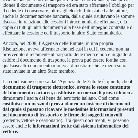
idonea il documento di trasporto ed era stato affermato l’obbligo per
il cedente di conservare, oltre agli elenchi Intrastat ed alle fatture,
anche la documentazione bancaria, dalla quale risultavano le somme
riscosse in relazione alle cessioni intracomunitarie effettuate, e la
copia di tutti gli altri documenti alla base dell’impegno contrattale di
effettuare la cessione ed il trasporto in altro Stato comunitario.
Ancora, nel 2008, l’Agenzia delle Entrate, in una propria
Risoluzione, aveva affermato che nei casi in cui il cedente non ha
provveduto direttamente al trasporto delle merci e non è in grado di
esibire il documento di trasporto, la prova può essere fornita con
qualsiasi altro documento idoneo a dimostrare che le merci sono
state inviate in un altro Stato membro.
La conclusione espressa dall’Agenzia delle Entrate è, quindi, che
il
documento di trasporto elettronico, avente lo stesso contenuto
del documento cartaceo, costituisce un mezzo di prova idoneo
a
dimostrare l’uscita del bene dal territorio italiano. Così come
costituisce un mezzo di prova idoneo un insieme di documenti
dal quale si possano ricavare le medesime informazioni presenti
nel documento di trasporto e le firme dei soggetti coinvolti
(cedente, vettore e cessionario). Tra questi documenti, vi possono
essere anche
le informazioni tratte dal sistema informatico del
vettore.