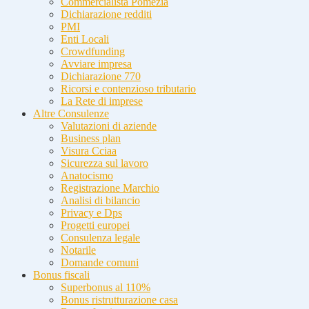
Commercialista Pomezia
Dichiarazione redditi
PMI
Enti Locali
Crowdfunding
Avviare impresa
Dichiarazione 770
Ricorsi e contenzioso tributario
La Rete di imprese
Altre Consulenze
Valutazioni di aziende
Business plan
Visura Cciaa
Sicurezza sul lavoro
Anatocismo
Registrazione Marchio
Analisi di bilancio
Privacy e Dps
Progetti europei
Consulenza legale
Notarile
Domande comuni
Bonus fiscali
Superbonus al 110%
Bonus ristrutturazione casa