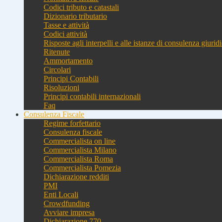
Codici tributo e catastali
Dizionario tributario
Tasse e attività
Codici attività
Risposte agli interpelli e alle istanze di consulenza giurid
Ritenute
Ammortamento
Circolari
Principi Contabili
Risoluzioni
Principi contabili internazionali
Faq
Consulenza Fiscale
Regime forfettario
Consulenza fiscale
Commercialista on line
Commercialista Milano
Commercialista Roma
Commercialista Pomezia
Dichiarazione redditi
PMI
Enti Locali
Crowdfunding
Avviare impresa
Dichiarazione 770