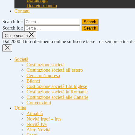
Bonus figli
Decreto rilancio
Contatti
Search for:
Search for:
Close search
Dal 2000 il tuo riferimento online su fisco e tasse - da sempre a tua d
Società
Costituzione società
Costituzione società all’estero
Cerca un’impresa
Bilanci
Costituzione società Ltd Inglese
Costituzione società in Romania
Costituzione società alle Canarie
Convenzioni
Utilità
Attualità
Novità Irpef – Ires
Novità Iva
Altre Novità