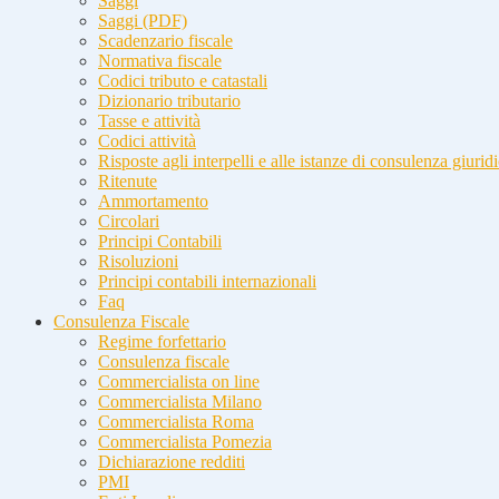
Saggi
Saggi (PDF)
Scadenzario fiscale
Normativa fiscale
Codici tributo e catastali
Dizionario tributario
Tasse e attività
Codici attività
Risposte agli interpelli e alle istanze di consulenza giurid
Ritenute
Ammortamento
Circolari
Principi Contabili
Risoluzioni
Principi contabili internazionali
Faq
Consulenza Fiscale
Regime forfettario
Consulenza fiscale
Commercialista on line
Commercialista Milano
Commercialista Roma
Commercialista Pomezia
Dichiarazione redditi
PMI