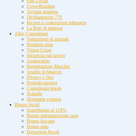
Enti Locali
Crowdfunding
Avviare impresa
Dichiarazione 770
Ricorsi e contenzioso tributario
La Rete di imprese
Altre Consulenze
Valutazioni di aziende
Business plan
Visura Cciaa
Sicurezza sul lavoro
Anatocismo
Registrazione Marchio
Analisi di bilancio
Privacy e Dps
Progetti europei
Consulenza legale
Notarile
Domande comuni
Bonus fiscali
Superbonus al 110%
Bonus ristrutturazione casa
Bonus facciate
Bonus auto
Detrazioni fiscali