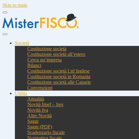
Skip to main
Società
Costituzione società
Costituzione società all’estero
Cerca un’impresa
Bilanci
Costituzione società Ltd Inglese
Costituzione società in Romania
Costituzione società alle Canarie
Convenzioni
Utilità
Attualità
Novità Irpef – Ires
Novità Iva
Altre Novità
Saggi
Saggi (PDF)
Scadenzario fiscale
Normativa fiscale