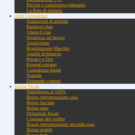
Ricorsi e contenzioso tributario
La Rete di imprese
Altre Consulenze
Valutazioni di aziende
Business plan
Visura Cciaa
Sicurezza sul lavoro
Anatocismo
Registrazione Marchio
Analisi di bilancio
Privacy e Dps
Progetti europei
Consulenza legale
Notarile
Domande comuni
Bonus fiscali
Superbonus al 110%
Bonus ristrutturazione casa
Bonus facciate
Bonus auto
Detrazioni fiscali
Cessione del credito
Bonus ristrutturazione seconda casa
Bonus mobili