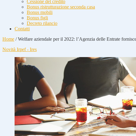
Cessione del credito
Bonus ristrutturazione seconda casa
Bonus mobili
Bonus figli
Decreto rilancio
Contatti
Home
/
Welfare aziendale per il 2022: l’Agenzia delle Entrate fornisc
Novità Irpef - Ires