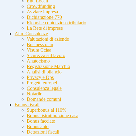
Enti Locali
Crowdfunding
Avviare impresa
Dichiarazione 770
Ricorsi e contenzioso tributario
La Rete di imprese
Altre Consulenze
Valutazioni di aziende
Business plan
Visura Cciaa
Sicurezza sul lavoro
Anatocismo
Registrazione Marchio
Analisi di bilancio
Privacy e Dps
Progetti europei
Consulenza legale
Notarile
Domande comuni
Bonus fiscali
Superbonus al 110%
Bonus ristrutturazione casa
Bonus facciate
Bonus auto
Detrazioni fiscali