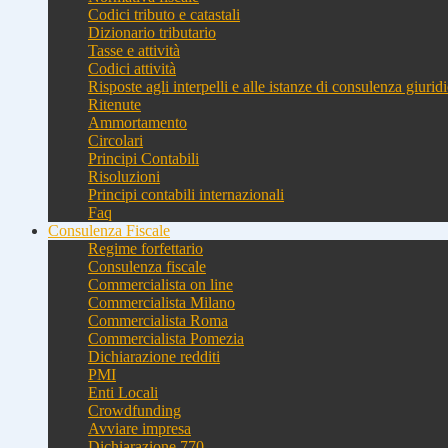
Codici tributo e catastali
Dizionario tributario
Tasse e attività
Codici attività
Risposte agli interpelli e alle istanze di consulenza giurid
Ritenute
Ammortamento
Circolari
Principi Contabili
Risoluzioni
Principi contabili internazionali
Faq
Consulenza Fiscale
Regime forfettario
Consulenza fiscale
Commercialista on line
Commercialista Milano
Commercialista Roma
Commercialista Pomezia
Dichiarazione redditi
PMI
Enti Locali
Crowdfunding
Avviare impresa
Dichiarazione 770