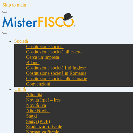
Skip to main
Società
Costituzione società
Costituzione società all’estero
Cerca un’impresa
Bilanci
Costituzione società Ltd Inglese
Costituzione società in Romania
Costituzione società alle Canarie
Convenzioni
Utilità
Attualità
Novità Irpef – Ires
Novità Iva
Altre Novità
Saggi
Saggi (PDF)
Scadenzario fiscale
Normativa fiscale