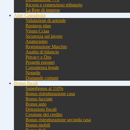
Ricorsi e contenzioso tributario
La Rete di imprese
Altre Consulenze
Valutazioni di aziende
Business plan
Visura Cciaa
Sicurezza sul lavoro
Anatocismo
Registrazione Marchio
Analisi di bilancio
Privacy e Dps
Progetti europei
Consulenza legale
Notarile
Domande comuni
Bonus fiscali
Superbonus al 110%
Bonus ristrutturazione casa
Bonus facciate
Bonus auto
Detrazioni fiscali
Cessione del credito
Bonus ristrutturazione seconda casa
Bonus mobili