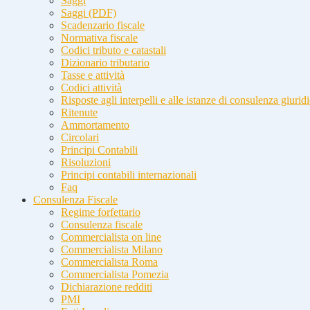
Saggi
Saggi (PDF)
Scadenzario fiscale
Normativa fiscale
Codici tributo e catastali
Dizionario tributario
Tasse e attività
Codici attività
Risposte agli interpelli e alle istanze di consulenza giurid
Ritenute
Ammortamento
Circolari
Principi Contabili
Risoluzioni
Principi contabili internazionali
Faq
Consulenza Fiscale
Regime forfettario
Consulenza fiscale
Commercialista on line
Commercialista Milano
Commercialista Roma
Commercialista Pomezia
Dichiarazione redditi
PMI