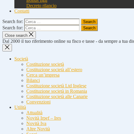
Bonus figli
Decreto rilancio
Contatti
Search for:
Search for:
Close search
Dal 2000 il tuo riferimento online su fisco e tasse - da sempre a tua d
Società
Costituzione società
Costituzione società all’estero
Cerca un’impresa
Bilanci
Costituzione società Ltd Inglese
Costituzione società in Romania
Costituzione società alle Canarie
Convenzioni
Utilità
Attualità
Novità Irpef – Ires
Novità Iva
Altre Novità