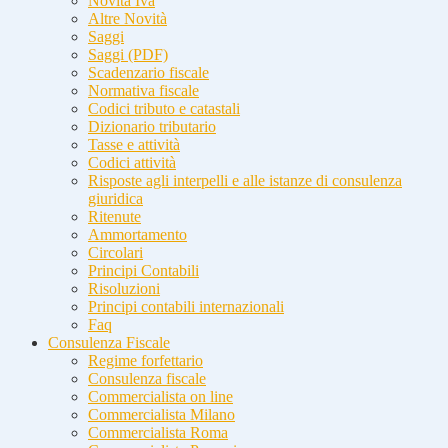
Novità Iva
Altre Novità
Saggi
Saggi (PDF)
Scadenzario fiscale
Normativa fiscale
Codici tributo e catastali
Dizionario tributario
Tasse e attività
Codici attività
Risposte agli interpelli e alle istanze di consulenza
giuridica
Ritenute
Ammortamento
Circolari
Principi Contabili
Risoluzioni
Principi contabili internazionali
Faq
Consulenza Fiscale
Regime forfettario
Consulenza fiscale
Commercialista on line
Commercialista Milano
Commercialista Roma