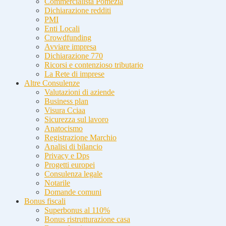
Commercialista Pomezia
Dichiarazione redditi
PMI
Enti Locali
Crowdfunding
Avviare impresa
Dichiarazione 770
Ricorsi e contenzioso tributario
La Rete di imprese
Altre Consulenze
Valutazioni di aziende
Business plan
Visura Cciaa
Sicurezza sul lavoro
Anatocismo
Registrazione Marchio
Analisi di bilancio
Privacy e Dps
Progetti europei
Consulenza legale
Notarile
Domande comuni
Bonus fiscali
Superbonus al 110%
Bonus ristrutturazione casa