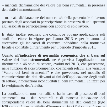
– mancata dichiarazione del valore dei beni strumentali in presenza
dei relativi ammortamenti;
– mancata dichiarazione del numero e/o della percentuale di lavoro
prestato degli associati in partecipazione in presenza di utili spettanti
agli associati in partecipazione con apporto di solo lavoro.
E’ stato, inoltre, precisato che comunque trovano applicazione agli
studi di settore in vigore per l’anno 2013 e per le annualità
successive gli indicatori di coerenza individuati dalla normativa
fiscale e contabile di riferimento per il periodo d’imposta 2011.
Quanto all’
indicatore di normalità economica che si basa sul
valore dei beni strumentali
, ne è prevista l’applicazione con
riferimento a 46 studi di settore, evoluti nel 2013, che presentano,
nelle funzioni di ricavo/compenso, coefficienti relativi alla variabile
“Valore dei beni strumentali” e che prevedono, nel modello di
comunicazione dei dati rilevanti ai fini dell’applicazione degli studi
di settore, informazioni riconducibili ai beni strumentali utilizzati per
lo svolgimento dell’attività.
La condizione di non normalità si ha in caso di presenza di beni
strumentali tra i dati strutturali e di mancata indicazione del
corrispondente valore dei beni strumentali nei dati contabili (rigo
F29 campo 1 per le attività d’impresa e rigo G14 campo 1 per le