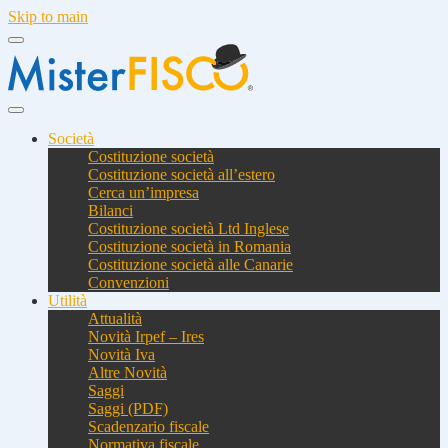
Skip to main
Società
Costituzione società
Costituzione società all’estero
Cerca un’impresa
Bilanci
Costituzione società Ltd Inglese
Costituzione società in Romania
Costituzione società alle Canarie
Convenzioni
Utilità
Attualità
Novità Irpef – Ires
Novità Iva
Altre Novità
Saggi
Saggi (PDF)
Scadenzario fiscale
Normativa fiscale