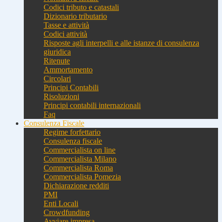
Codici tributo e catastali
Dizionario tributario
Tasse e attività
Codici attività
Risposte agli interpelli e alle istanze di consulenza
giuridica
Ritenute
Ammortamento
Circolari
Principi Contabili
Risoluzioni
Principi contabili internazionali
Faq
Consulenza Fiscale
Regime forfettario
Consulenza fiscale
Commercialista on line
Commercialista Milano
Commercialista Roma
Commercialista Pomezia
Dichiarazione redditi
PMI
Enti Locali
Crowdfunding
Avviare impresa