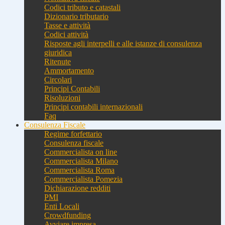
Codici tributo e catastali
Dizionario tributario
Tasse e attività
Codici attività
Risposte agli interpelli e alle istanze di consulenza
giuridica
Ritenute
Ammortamento
Circolari
Principi Contabili
Risoluzioni
Principi contabili internazionali
Faq
Consulenza Fiscale
Regime forfettario
Consulenza fiscale
Commercialista on line
Commercialista Milano
Commercialista Roma
Commercialista Pomezia
Dichiarazione redditi
PMI
Enti Locali
Crowdfunding
Avviare impresa