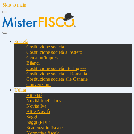
Skip to main
Società
Costituzione società
Costituzione società all’estero
Cerca un’impresa
Bilanci
Costituzione società Ltd Inglese
Costituzione società in Romania
Costituzione società alle Canarie
Convenzioni
Utilità
Attualità
Novità Irpef – Ires
Novità Iva
Altre Novità
Saggi
Saggi (PDF)
Scadenzario fiscale
Normativa fiscale