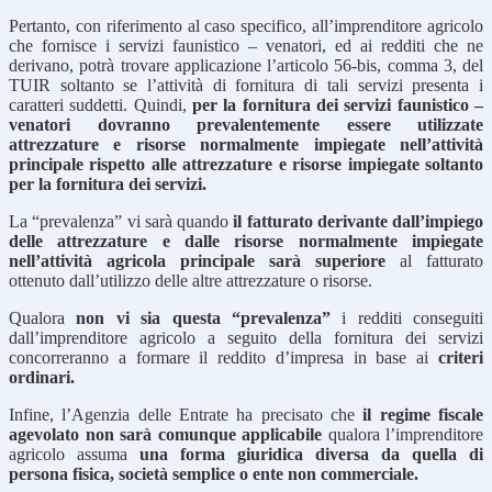
Pertanto, con riferimento al caso specifico, all’imprenditore agricolo
che fornisce i servizi faunistico – venatori, ed ai redditi che ne
derivano, potrà trovare applicazione l’articolo 56-bis, comma 3, del
TUIR soltanto se l’attività di fornitura di tali servizi presenta i
caratteri suddetti. Quindi,
per la fornitura dei servizi faunistico –
venatori dovranno prevalentemente essere utilizzate
attrezzature e risorse normalmente impiegate nell’attività
principale rispetto alle attrezzature e risorse impiegate soltanto
per la fornitura dei servizi.
La “prevalenza” vi sarà quando
il fatturato derivante dall’impiego
delle attrezzature e dalle risorse normalmente impiegate
nell’attività agricola principale sarà superiore
al fatturato
ottenuto dall’utilizzo delle altre attrezzature o risorse.
Qualora
non vi sia questa “prevalenza”
i redditi conseguiti
dall’imprenditore agricolo a seguito della fornitura dei servizi
concorreranno a formare il reddito d’impresa in base ai
criteri
ordinari.
Infine, l’Agenzia delle Entrate ha precisato che
il regime fiscale
agevolato non sarà comunque applicabile
qualora l’imprenditore
agricolo assuma
una forma giuridica diversa da quella di
persona fisica, società semplice o ente non commerciale.