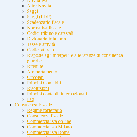
Novità Iva
Altre Novità
Saggi
Saggi (PDF)
Scadenzario fiscale
Normativa fiscale
Codici tributo e catastali
Dizionario tributario
Tasse e attività
Codici attività
Risposte agli interpelli e alle istanze di consulenza
giuridica
Ritenute
Ammortamento
Circolari
Principi Contabili
Risoluzioni
Principi contabili internazionali
Faq
Consulenza Fiscale
Regime forfettario
Consulenza fiscale
Commercialista on line
Commercialista Milano
Commercialista Roma