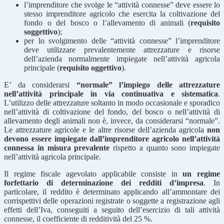
l’imprenditore che svolge le “attività connesse” deve essere lo
stesso imprenditore agricolo che esercita la coltivazione del
fondo o del bosco o l’allevamento di animali (
requisito
soggettivo
);
per lo svolgimento delle “attività connesse” l’imprenditore
deve utilizzare prevalentemente attrezzature e risorse
dell’azienda normalmente impiegate nell’attività agricola
principale (
requisito oggettivo
).
E’ da considerarsi
“normale” l’impiego delle attrezzature
nell’attività principale in via continuativa e sistematica
.
L’utilizzo delle attrezzature soltanto in modo occasionale e sporadico
nell’attività di coltivazione del fondo, del bosco o nell’attività di
allevamento degli animali non è, invece, da considerarsi “normale”.
Le attrezzature agricole e le altre risorse dell’azienda agricola
non
devono essere impiegate dall’imprenditore agricolo nell’attività
connessa in misura prevalente
rispetto a quanto sono impiegate
nell’attività agricola principale.
Il regime fiscale agevolato applicabile consiste in
un regime
forfettario di determinazione dei redditi d’impresa
. In
particolare, il reddito è determinato applicando all’ammontare dei
corrispettivi delle operazioni registrate o soggette a registrazione agli
effetti dell’Iva, conseguiti a seguito dell’esercizio di tali attività
connesse, il coefficiente di redditività del 25 %.