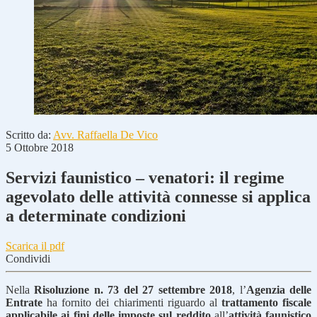
Scritto da:
Avv. Raffaella De Vico
5 Ottobre 2018
Servizi faunistico – venatori: il regime
agevolato delle attività connesse si applica
a determinate condizioni
Scarica il pdf
Condividi
Nella
Risoluzione n. 73 del 27 settembre 2018
, l’
Agenzia delle
Entrate
ha fornito dei chiarimenti riguardo al
trattamento fiscale
applicabile ai fini delle imposte sul reddito
all’
attività faunistico