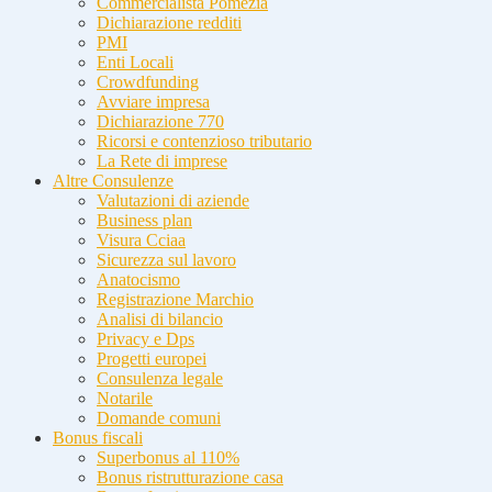
Commercialista Pomezia
Dichiarazione redditi
PMI
Enti Locali
Crowdfunding
Avviare impresa
Dichiarazione 770
Ricorsi e contenzioso tributario
La Rete di imprese
Altre Consulenze
Valutazioni di aziende
Business plan
Visura Cciaa
Sicurezza sul lavoro
Anatocismo
Registrazione Marchio
Analisi di bilancio
Privacy e Dps
Progetti europei
Consulenza legale
Notarile
Domande comuni
Bonus fiscali
Superbonus al 110%
Bonus ristrutturazione casa