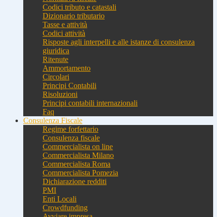
Codici tributo e catastali
Dizionario tributario
Tasse e attività
Codici attività
Risposte agli interpelli e alle istanze di consulenza
giuridica
Ritenute
Ammortamento
Circolari
Principi Contabili
Risoluzioni
Principi contabili internazionali
Faq
Consulenza Fiscale
Regime forfettario
Consulenza fiscale
Commercialista on line
Commercialista Milano
Commercialista Roma
Commercialista Pomezia
Dichiarazione redditi
PMI
Enti Locali
Crowdfunding
Avviare impresa