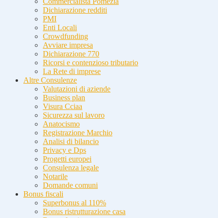
Commercialista Pomezia
Dichiarazione redditi
PMI
Enti Locali
Crowdfunding
Avviare impresa
Dichiarazione 770
Ricorsi e contenzioso tributario
La Rete di imprese
Altre Consulenze
Valutazioni di aziende
Business plan
Visura Cciaa
Sicurezza sul lavoro
Anatocismo
Registrazione Marchio
Analisi di bilancio
Privacy e Dps
Progetti europei
Consulenza legale
Notarile
Domande comuni
Bonus fiscali
Superbonus al 110%
Bonus ristrutturazione casa