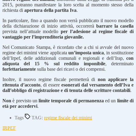
2015, potranno manifestare la loro scelta al momento stesso della
richiesta di
apertura della partita Iva
.
In particolare, fino a quando non verrà pubblicato il nuovo modello
della dichiarazione di inizio attività, occorrerà
barrare la casella
prevista nell’attuale modello
per l’adesione al regime fiscale di
vantaggio per l’imprenditoria giovanile.
Nel Comunicato Stampa, è ricordato che a chi si avvale del nuovo
regime dei minimi viene applicata
un’imposta unica
, in sostituzione
dell’Irpef, delle addizionali comunali e regionali e dell’Irap,
con
aliquota del 15 % sul reddito imponibile
, determinato
forfettariamente
sulla base dei ricavi o dei compensi.
Inoltre, il nuovo regime fiscale permetterà di
non applicare la
ritenuta d’acconto
, di essere
esonerati dal versamento dell’Iva e
dall’obbligo di registrazione e di tenuta delle scritture contabili
.
Non
è previsto un
limite temporale di permanenza
ed un
limite di
età per accedervi
.
Tags
TAG:
regime fiscale dei minimi
IRPEF