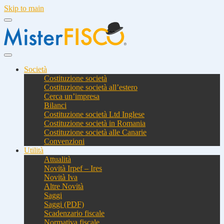
Skip to main
Società
Costituzione società
Costituzione società all’estero
Cerca un’impresa
Bilanci
Costituzione società Ltd Inglese
Costituzione società in Romania
Costituzione società alle Canarie
Convenzioni
Utilità
Attualità
Novità Irpef – Ires
Novità Iva
Altre Novità
Saggi
Saggi (PDF)
Scadenzario fiscale
Normativa fiscale