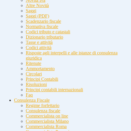
Novità Iva
Altre Novità
Saggi
Saggi (PDF)
Scadenzario fiscale
Normativa fiscale
Codici tributo e catastali
Dizionario tributario
Tasse e attività
Codici attività
Risposte agli interpelli e alle istanze di consulenza
giuridica
Ritenute
Ammortamento
Circolari
Principi Contabili
Risoluzioni
Principi contabili internazionali
Faq
Consulenza Fiscale
Regime forfettario
Consulenza fiscale
Commercialista on line
Commercialista Milano
Commercialista Roma