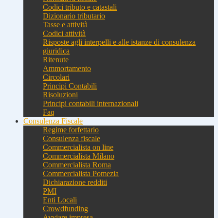
Codici tributo e catastali
Dizionario tributario
Tasse e attività
Codici attività
Risposte agli interpelli e alle istanze di consulenza
giuridica
Ritenute
Ammortamento
Circolari
Principi Contabili
Risoluzioni
Principi contabili internazionali
Faq
Consulenza Fiscale
Regime forfettario
Consulenza fiscale
Commercialista on line
Commercialista Milano
Commercialista Roma
Commercialista Pomezia
Dichiarazione redditi
PMI
Enti Locali
Crowdfunding
Avviare impresa