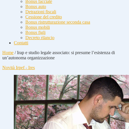
Bonus facciate
Bonus auto
Detrazioni fiscali
Cessione del credito
Bonus ristrutturazione seconda casa
Bonus mobili
Bonus figli
Decreto rilancio
Contatti
Home
/
Irap e studio legale associato: si presume l’esistenza di
un’autonoma organizzazione
Novità Irpef - Ires