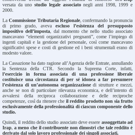
versata da uno
studio legale associato
negli anni 1998, 1999 e
2000.
La
Commissione Tributaria Regionale
, confermando la pronuncia
di primo grado, aveva
escluso l’esistenza del presupposto
impositivo dell’imposta
, dal momento che nello studio associato
mancavano “elementi organizzativi pregnanti”, come l’impiego di
ingenti capitali e la gestione del personale, così come mancavano
significativi spese e costi di gestione ed i beni strumentali erano di
modesto valore.
La Cassazione ha dato ragione all’Agenzia delle Entrate, annullando
la Sentenza della CTR. Secondo la Suprema Corte, infatti,
l’esercizio in forma associata di una professione liberale
costituisce una circostanza di per sé idonea a far presumere
l’esistenza di un’autonoma organizzazione
di strutture e mezzi,
anche se non di particolare rilevanza economica, e dell’intento di
avvalersi della reciproca collaborazione e delle reciproche
competenze, così da ritenere che
il reddito prodotto non sia frutto
esclusivamente della professionalità di ciascun componente dello
studio.
Quindi, il reddito dello studio associato deve essere
assoggettato ad
Irap
,
a meno che il contribuente non dimostri che tale reddito è
derivato dal solo lavoro professionale dei singoli associati.