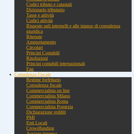
Codici tributo e catastali
Dizionario tributario
Tasse e attività
Codici attività
Risposte agli interpelli e alle istanze di consulenza
giuridica
Ritenute
Ammortamento
Circolari
Principi Contabili
Risoluzioni
Principi contabili internazionali
Faq
Consulenza Fiscale
Regime forfettario
Consulenza fiscale
Commercialista on line
Commercialista Milano
Commercialista Roma
Commercialista Pomezia
Dichiarazione redditi
PMI
Enti Locali
Crowdfunding
Avviare impresa