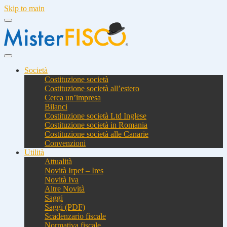
Skip to main
Società
Costituzione società
Costituzione società all’estero
Cerca un’impresa
Bilanci
Costituzione società Ltd Inglese
Costituzione società in Romania
Costituzione società alle Canarie
Convenzioni
Utilità
Attualità
Novità Irpef – Ires
Novità Iva
Altre Novità
Saggi
Saggi (PDF)
Scadenzario fiscale
Normativa fiscale