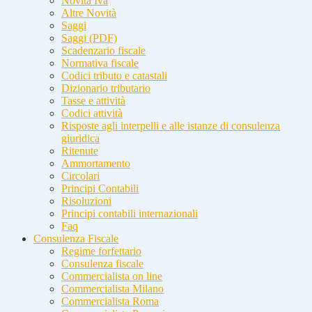
Novità Iva
Altre Novità
Saggi
Saggi (PDF)
Scadenzario fiscale
Normativa fiscale
Codici tributo e catastali
Dizionario tributario
Tasse e attività
Codici attività
Risposte agli interpelli e alle istanze di consulenza
giuridica
Ritenute
Ammortamento
Circolari
Principi Contabili
Risoluzioni
Principi contabili internazionali
Faq
Consulenza Fiscale
Regime forfettario
Consulenza fiscale
Commercialista on line
Commercialista Milano
Commercialista Roma