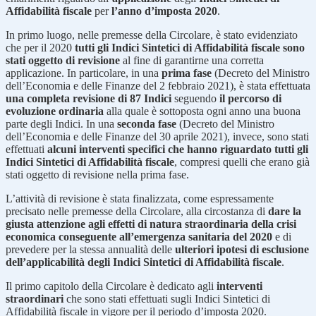
Affidabilità fiscale
per
l’anno d’imposta 2020
.
In primo luogo, nelle premesse della Circolare, è stato evidenziato
che per il 2020
tutti gli Indici Sintetici di Affidabilità fiscale sono
stati oggetto di revisione
al fine di garantirne una corretta
applicazione. In particolare, in una
prima fase
(Decreto del Ministro
dell’Economia e delle Finanze del 2 febbraio 2021), è stata effettuata
una completa revisione di 87 Indici
seguendo
il percorso di
evoluzione ordinaria
alla quale è sottoposta ogni anno una buona
parte degli Indici. In una
seconda fase
(Decreto del Ministro
dell’Economia e delle Finanze del 30 aprile 2021), invece, sono stati
effettuati
alcuni interventi specifici che hanno riguardato tutti gli
Indici Sintetici di Affidabilità fiscale
, compresi quelli che erano già
stati oggetto di revisione nella prima fase.
L’attività di revisione è stata finalizzata, come espressamente
precisato nelle premesse della Circolare, alla circostanza di
dare la
giusta attenzione agli effetti di natura straordinaria della crisi
economica conseguente all’emergenza sanitaria del 2020
e di
prevedere per la stessa annualità delle
ulteriori ipotesi di esclusione
dell’applicabilità degli Indici Sintetici di Affidabilità fiscale
.
Il primo capitolo della Circolare è dedicato agli
interventi
straordinari
che sono stati effettuati sugli Indici Sintetici di
Affidabilità fiscale in vigore per il periodo d’imposta 2020.