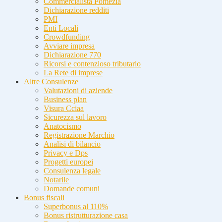
Commercialista Pomezia
Dichiarazione redditi
PMI
Enti Locali
Crowdfunding
Avviare impresa
Dichiarazione 770
Ricorsi e contenzioso tributario
La Rete di imprese
Altre Consulenze
Valutazioni di aziende
Business plan
Visura Cciaa
Sicurezza sul lavoro
Anatocismo
Registrazione Marchio
Analisi di bilancio
Privacy e Dps
Progetti europei
Consulenza legale
Notarile
Domande comuni
Bonus fiscali
Superbonus al 110%
Bonus ristrutturazione casa