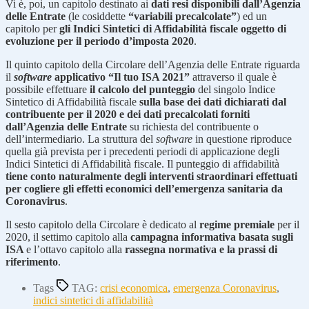
Vi è, poi, un capitolo destinato ai
dati resi disponibili dall’Agenzia
delle Entrate
(le cosiddette
“variabili precalcolate”
) ed un
capitolo per
gli Indici Sintetici di Affidabilità fiscale oggetto di
evoluzione per il periodo d’imposta 2020
.
Il quinto capitolo della Circolare dell’Agenzia delle Entrate riguarda
il
software
applicativo “Il tuo ISA 2021”
attraverso il quale è
possibile effettuare
il calcolo del punteggio
del singolo Indice
Sintetico di Affidabilità fiscale
sulla base dei dati dichiarati dal
contribuente per il 2020 e dei dati precalcolati forniti
dall’Agenzia delle Entrate
su richiesta del contribuente o
dell’intermediario. La struttura del
software
in questione riproduce
quella già prevista per i precedenti periodi di applicazione degli
Indici Sintetici di Affidabilità fiscale. Il punteggio di affidabilità
tiene conto naturalmente degli interventi straordinari effettuati
per cogliere gli effetti economici dell’emergenza sanitaria da
Coronavirus
.
Il sesto capitolo della Circolare è dedicato al
regime premiale
per il
2020, il settimo capitolo alla
campagna informativa basata sugli
ISA
e l’ottavo capitolo alla
rassegna normativa e la prassi di
riferimento
.
Tags
TAG:
crisi economica
,
emergenza Coronavirus
,
indici sintetici di affidabilità