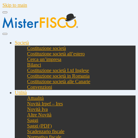
Skip to main
Società
Costituzione società
Costituzione società all’estero
Cerca un’impresa
Bilanci
Costituzione società Ltd Inglese
Costituzione società in Romania
Costituzione società alle Canarie
Convenzioni
Utilità
Attualità
Novità Irpef – Ires
Novità Iva
Altre Novità
Saggi
Saggi (PDF)
Scadenzario fiscale
Normativa fiscale