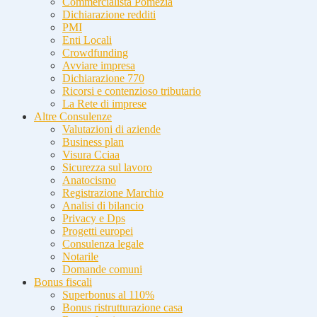
Commercialista Pomezia
Dichiarazione redditi
PMI
Enti Locali
Crowdfunding
Avviare impresa
Dichiarazione 770
Ricorsi e contenzioso tributario
La Rete di imprese
Altre Consulenze
Valutazioni di aziende
Business plan
Visura Cciaa
Sicurezza sul lavoro
Anatocismo
Registrazione Marchio
Analisi di bilancio
Privacy e Dps
Progetti europei
Consulenza legale
Notarile
Domande comuni
Bonus fiscali
Superbonus al 110%
Bonus ristrutturazione casa