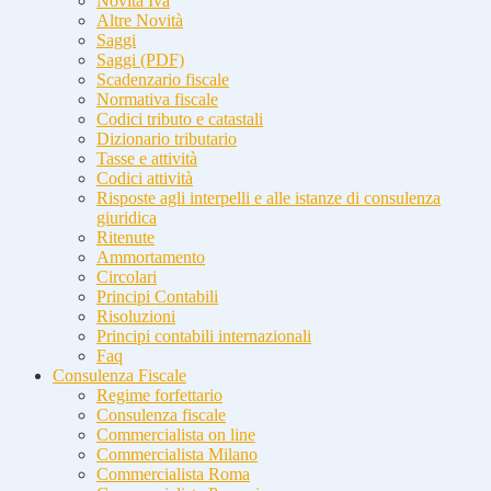
Novità Iva
Altre Novità
Saggi
Saggi (PDF)
Scadenzario fiscale
Normativa fiscale
Codici tributo e catastali
Dizionario tributario
Tasse e attività
Codici attività
Risposte agli interpelli e alle istanze di consulenza
giuridica
Ritenute
Ammortamento
Circolari
Principi Contabili
Risoluzioni
Principi contabili internazionali
Faq
Consulenza Fiscale
Regime forfettario
Consulenza fiscale
Commercialista on line
Commercialista Milano
Commercialista Roma