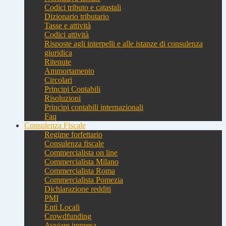
Codici tributo e catastali
Dizionario tributario
Tasse e attività
Codici attività
Risposte agli interpelli e alle istanze di consulenza
giuridica
Ritenute
Ammortamento
Circolari
Principi Contabili
Risoluzioni
Principi contabili internazionali
Faq
Consulenza Fiscale
Regime forfettario
Consulenza fiscale
Commercialista on line
Commercialista Milano
Commercialista Roma
Commercialista Pomezia
Dichiarazione redditi
PMI
Enti Locali
Crowdfunding
Avviare impresa