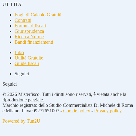
UTILITA'
Fogli di Calcolo Gratuiti
Contratti
Formulari fiscali
Giurisprudenza
Ricerca Norme
Bandi finanziamenti
Libri
Utilità Gratuite
Guide fiscali
Seguici
Seguici
© 2026 Misterfisco. Tutti i diritti sono riservati, è vietata anche la
riproduzione parziale.
Marchio registrato dello Studio Commercialista Di Michele di Roma
e Milano. P.Iva 09277651007 -
Cookie policy
-
Privacy policy
Powered by Tun2U