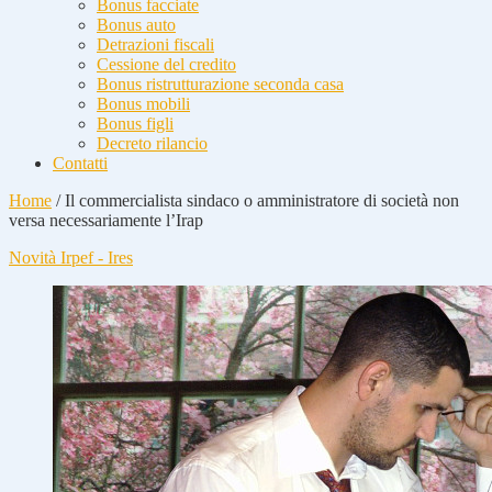
Bonus facciate
Bonus auto
Detrazioni fiscali
Cessione del credito
Bonus ristrutturazione seconda casa
Bonus mobili
Bonus figli
Decreto rilancio
Contatti
Home
/
Il commercialista sindaco o amministratore di società non
versa necessariamente l’Irap
Novità Irpef - Ires