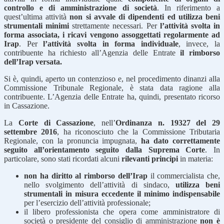
controllo e di amministrazione di società
. In riferimento a
quest’ultima attività
non si avvale di dipendenti ed utilizza beni
strumentali minimi
strettamente necessari. Per
l’attività svolta in
forma associata, i ricavi vengono assoggettati regolarmente ad
Irap
. Per
l’attività svolta in forma individuale
, invece, la
contribuente ha richiesto all’Agenzia delle Entrate
il rimborso
dell’Irap versata.
Si è, quindi, aperto un contenzioso e, nel procedimento dinanzi alla
Commissione Tribunale Regionale, è stata data ragione alla
contribuente. L’Agenzia delle Entrate ha, quindi, presentato ricorso
in Cassazione.
La
Corte di Cassazione
, nell’
Ordinanza n. 19327 del 29
settembre 2016
, ha riconosciuto che la Commissione Tributaria
Regionale, con la pronuncia impugnata,
ha dato correttamente
seguito all’orientamento seguito dalla Suprema Corte
. In
particolare, sono stati ricordati alcuni
rilevanti principi
in materia:
non ha diritto al rimborso dell’Irap
il commercialista che,
nello svolgimento dell’attività di sindaco,
utilizza beni
strumentali in misura eccedente il minimo indispensabile
per l’esercizio dell’attività professionale;
il libero professionista che opera come amministratore di
società o presidente del consiglio di amministrazione
non è