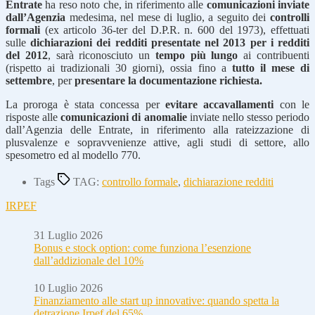
Entrate
ha reso noto che, in riferimento alle
comunicazioni inviate
dall’Agenzia
medesima, nel mese di luglio, a seguito dei
controlli
formali
(ex articolo 36-ter del D.P.R. n. 600 del 1973), effettuati
sulle
dichiarazioni dei redditi presentate nel 2013 per i redditi
del 2012
, sarà riconosciuto un
tempo più lungo
ai contribuenti
(rispetto ai tradizionali 30 giorni), ossia fino a
tutto il mese di
settembre
, per
presentare la documentazione richiesta.
La proroga è stata concessa per
evitare accavallamenti
con le
risposte alle
comunicazioni di anomalie
inviate nello stesso periodo
dall’Agenzia delle Entrate, in riferimento alla rateizzazione di
plusvalenze e sopravvenienze attive, agli studi di settore, allo
spesometro ed al modello 770.
Tags
TAG:
controllo formale
,
dichiarazione redditi
IRPEF
31 Luglio 2026
Bonus e stock option: come funziona l’esenzione
dall’addizionale del 10%
10 Luglio 2026
Finanziamento alle start up innovative: quando spetta la
detrazione Irpef del 65%