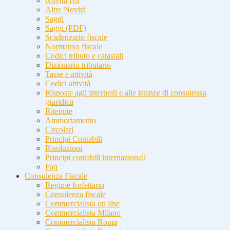
Novità Iva
Altre Novità
Saggi
Saggi (PDF)
Scadenzario fiscale
Normativa fiscale
Codici tributo e catastali
Dizionario tributario
Tasse e attività
Codici attività
Risposte agli interpelli e alle istanze di consulenza
giuridica
Ritenute
Ammortamento
Circolari
Principi Contabili
Risoluzioni
Principi contabili internazionali
Faq
Consulenza Fiscale
Regime forfettario
Consulenza fiscale
Commercialista on line
Commercialista Milano
Commercialista Roma