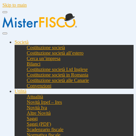
Skip to main
Società
Costituzione società
Costituzione società all’estero
Cerca un’impresa
Bilanci
Costituzione società Ltd Inglese
Costituzione società in Romania
Costituzione società alle Canarie
Convenzioni
Utilità
Attualità
Novità Irpef – Ires
Novità Iva
Altre Novità
Saggi
Saggi (PDF)
Scadenzario fiscale
Normativa fiscale