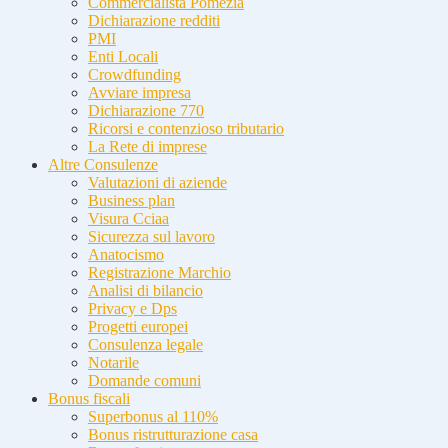
Commercialista Pomezia
Dichiarazione redditi
PMI
Enti Locali
Crowdfunding
Avviare impresa
Dichiarazione 770
Ricorsi e contenzioso tributario
La Rete di imprese
Altre Consulenze
Valutazioni di aziende
Business plan
Visura Cciaa
Sicurezza sul lavoro
Anatocismo
Registrazione Marchio
Analisi di bilancio
Privacy e Dps
Progetti europei
Consulenza legale
Notarile
Domande comuni
Bonus fiscali
Superbonus al 110%
Bonus ristrutturazione casa