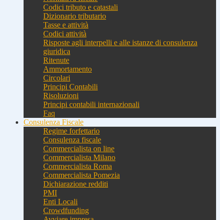
Codici tributo e catastali
Dizionario tributario
Tasse e attività
Codici attività
Risposte agli interpelli e alle istanze di consulenza
giuridica
Ritenute
Ammortamento
Circolari
Principi Contabili
Risoluzioni
Principi contabili internazionali
Faq
Consulenza Fiscale
Regime forfettario
Consulenza fiscale
Commercialista on line
Commercialista Milano
Commercialista Roma
Commercialista Pomezia
Dichiarazione redditi
PMI
Enti Locali
Crowdfunding
Avviare impresa