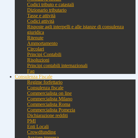
Codici tributo e catastali
Dizionario tributario
Tasse e attività
Codici attività
Risposte agli interpelli e alle istanze di consulenza
giuridica
Ritenute
Ammortamento
Circolari
Principi Contabili
Risoluzioni
Principi contabili internazionali
Faq
Consulenza Fiscale
Regime forfettario
Consulenza fiscale
Commercialista on line
Commercialista Milano
Commercialista Roma
Commercialista Pomezia
Dichiarazione redditi
PMI
Enti Locali
Crowdfunding
Avviare impresa