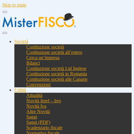
Skip to main
Società
Costituzione società
Costituzione società all’estero
Cerca un’impresa
Bilanci
Costituzione società Ltd Inglese
Costituzione società in Romania
Costituzione società alle Canarie
Convenzioni
Utilità
Attualità
Novità Irpef – Ires
Novità Iva
Altre Novità
Saggi
Saggi (PDF)
Scadenzario fiscale
Normativa fiscale