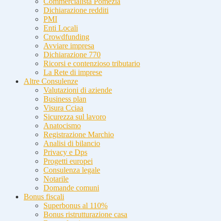
Commercialista Pomezia
Dichiarazione redditi
PMI
Enti Locali
Crowdfunding
Avviare impresa
Dichiarazione 770
Ricorsi e contenzioso tributario
La Rete di imprese
Altre Consulenze
Valutazioni di aziende
Business plan
Visura Cciaa
Sicurezza sul lavoro
Anatocismo
Registrazione Marchio
Analisi di bilancio
Privacy e Dps
Progetti europei
Consulenza legale
Notarile
Domande comuni
Bonus fiscali
Superbonus al 110%
Bonus ristrutturazione casa