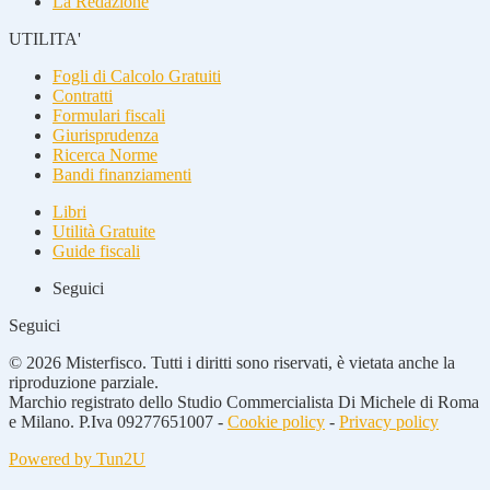
La Redazione
UTILITA'
Fogli di Calcolo Gratuiti
Contratti
Formulari fiscali
Giurisprudenza
Ricerca Norme
Bandi finanziamenti
Libri
Utilità Gratuite
Guide fiscali
Seguici
Seguici
© 2026 Misterfisco. Tutti i diritti sono riservati, è vietata anche la
riproduzione parziale.
Marchio registrato dello Studio Commercialista Di Michele di Roma
e Milano. P.Iva 09277651007 -
Cookie policy
-
Privacy policy
Powered by Tun2U