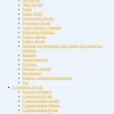
Novità Iva
Altre Novità
Saggi
Saggi (PDF)
Scadenzario fiscale
Normativa fiscale
Codici tributo e catastali
Dizionario tributario
Tasse e attività
Codici attività
Risposte agli interpelli e alle istanze di consulenza
giuridica
Ritenute
Ammortamento
Circolari
Principi Contabili
Risoluzioni
Principi contabili internazionali
Faq
Consulenza Fiscale
Regime forfettario
Consulenza fiscale
Commercialista on line
Commercialista Milano
Commercialista Roma