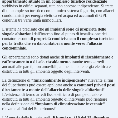
appartamento situato in un complesso turistico residenziale
suddiviso in edifici separati, tutti con accesso indipendente. Si tratta
di un complesso turistico con un unico sistema fognario, con allacci
condominiali per energia elettrica ed acqua ed accumuli di GPL
condivisi tra varie unità immobiliari.
L’istante ha precisato che
gli impianti sono di proprietà delle
singole abitazioni
dall’interno fino al punto di installazione dei
contatori e sono
di proprietà condivisa con il complesso turistico
per la tratta che va dai contatori a monte verso l’allaccio
condominiale
.
Gli appartamenti sono dotati anche di
impianti di riscaldamento e
raffrescamento o di solo riscaldamento
tramite termo arredi
ancorati alle pareti, non amovibili, alimentati ad energia elettrica e
distribuiti in tutti gli ambienti oggetto degli interventi.
La definizione di
“funzionalmente indipendente”
rilevante ai fini
del Superbonus può essere applicata anche a
contatori privati posti
direttamente a monte dell’allaccio delle singole abitazioni
?
L’esistenza di termo arredi fissi elettrici o di pompe di calore
distribuiti in tutti gli ambienti oggetto di intervento può rientrare
nella definizione di
“impianto di climatizzazione invernale”
rilevante ai fini del Superbonus?
L’Agenzia delle Entrate, nella
Risposta n. 810 del 15 dicembre