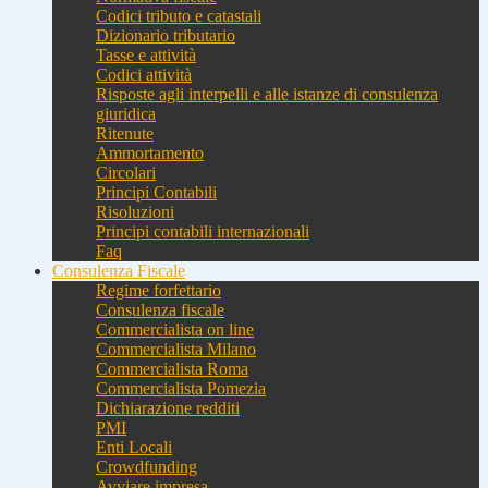
Codici tributo e catastali
Dizionario tributario
Tasse e attività
Codici attività
Risposte agli interpelli e alle istanze di consulenza
giuridica
Ritenute
Ammortamento
Circolari
Principi Contabili
Risoluzioni
Principi contabili internazionali
Faq
Consulenza Fiscale
Regime forfettario
Consulenza fiscale
Commercialista on line
Commercialista Milano
Commercialista Roma
Commercialista Pomezia
Dichiarazione redditi
PMI
Enti Locali
Crowdfunding
Avviare impresa