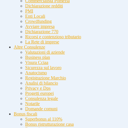
Commercialista Pomezia
Dichiarazione redditi
PMI
Enti Locali
Crowdfunding
Avviare impresa
Dichiarazione 770
Ricorsi e contenzioso tributario
La Rete di imprese
Altre Consulenze
Valutazioni di aziende
Business plan
Visura Cciaa
Sicurezza sul lavoro
Anatocismo
Registrazione Marchio
Analisi di bilancio
Privacy e Dps
Progetti europei
Consulenza legale
Notarile
Domande comuni
Bonus fiscali
Superbonus al 110%
Bonus ristrutturazione casa