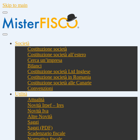
Skip to main
Società
Costituzione società
Costituzione società all’estero
Cerca un’impresa
Bilanci
Costituzione società Ltd Inglese
Costituzione società in Romania
Costituzione società alle Canarie
Convenzioni
Utilità
Attualità
Novità Irpef – Ires
Novità Iva
Altre Novità
Saggi
Saggi (PDF)
Scadenzario fiscale
Normativa fiscale