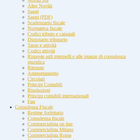
Novità Iva
Altre Novità
Saggi
Saggi (PDF)
Scadenzario fiscale
Normativa fiscale
Codici tributo e catastali
Dizionario tributario
Tasse e attività
Codici attività
Risposte agli interpelli e alle istanze di consulenza
giuridica
Ritenute
Ammortamento
Circolari
Principi Contabili
Risoluzioni
Principi contabili internazionali
Faq
Consulenza Fiscale
Regime forfettario
Consulenza fiscale
Commercialista on line
Commercialista Milano
Commercialista Roma