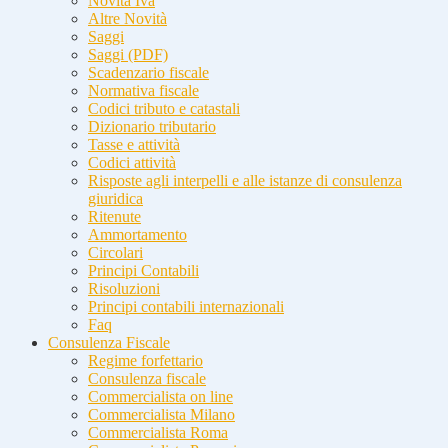
Novità Iva
Altre Novità
Saggi
Saggi (PDF)
Scadenzario fiscale
Normativa fiscale
Codici tributo e catastali
Dizionario tributario
Tasse e attività
Codici attività
Risposte agli interpelli e alle istanze di consulenza
giuridica
Ritenute
Ammortamento
Circolari
Principi Contabili
Risoluzioni
Principi contabili internazionali
Faq
Consulenza Fiscale
Regime forfettario
Consulenza fiscale
Commercialista on line
Commercialista Milano
Commercialista Roma