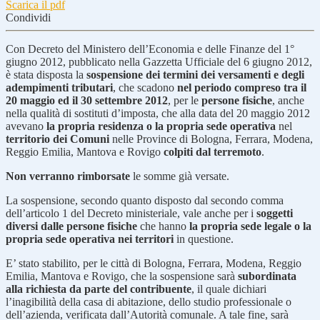
Scarica il pdf
Condividi
Con Decreto del Ministero dell’Economia e delle Finanze del 1°
giugno 2012, pubblicato nella Gazzetta Ufficiale del 6 giugno 2012,
è stata disposta la
sospensione dei termini dei versamenti e degli
adempimenti tributari
, che scadono
nel periodo compreso tra il
20 maggio ed il 30 settembre 2012
, per le
persone fisiche
, anche
nella qualità di sostituti d’imposta, che alla data del 20 maggio 2012
avevano
la propria residenza o la propria sede operativa
nel
territorio dei Comuni
nelle Province di Bologna, Ferrara, Modena,
Reggio Emilia, Mantova e Rovigo
colpiti dal terremoto
.
Non verranno rimborsate
le somme già versate.
La sospensione, secondo quanto disposto dal secondo comma
dell’articolo 1 del Decreto ministeriale, vale anche per i
soggetti
diversi dalle persone fisiche
che hanno
la propria sede legale o la
propria sede operativa nei territori
in questione.
E’ stato stabilito, per le città di Bologna, Ferrara, Modena, Reggio
Emilia, Mantova e Rovigo, che la sospensione sarà
subordinata
alla richiesta da parte del contribuente
, il quale dichiari
l’inagibilità della casa di abitazione, dello studio professionale o
dell’azienda, verificata dall’Autorità comunale. A tale fine, sarà