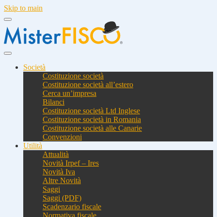
Skip to main
Società
Costituzione società
Costituzione società all’estero
Cerca un’impresa
Bilanci
Costituzione società Ltd Inglese
Costituzione società in Romania
Costituzione società alle Canarie
Convenzioni
Utilità
Attualità
Novità Irpef – Ires
Novità Iva
Altre Novità
Saggi
Saggi (PDF)
Scadenzario fiscale
Normativa fiscale