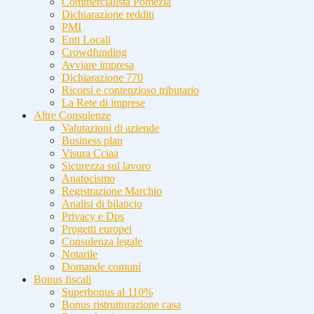
Commercialista Pomezia
Dichiarazione redditi
PMI
Enti Locali
Crowdfunding
Avviare impresa
Dichiarazione 770
Ricorsi e contenzioso tributario
La Rete di imprese
Altre Consulenze
Valutazioni di aziende
Business plan
Visura Cciaa
Sicurezza sul lavoro
Anatocismo
Registrazione Marchio
Analisi di bilancio
Privacy e Dps
Progetti europei
Consulenza legale
Notarile
Domande comuni
Bonus fiscali
Superbonus al 110%
Bonus ristrutturazione casa