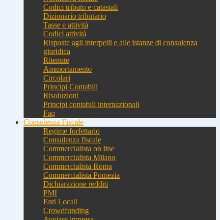
Codici tributo e catastali
Dizionario tributario
Tasse e attività
Codici attività
Risposte agli interpelli e alle istanze di consulenza
giuridica
Ritenute
Ammortamento
Circolari
Principi Contabili
Risoluzioni
Principi contabili internazionali
Faq
Consulenza Fiscale
Regime forfettario
Consulenza fiscale
Commercialista on line
Commercialista Milano
Commercialista Roma
Commercialista Pomezia
Dichiarazione redditi
PMI
Enti Locali
Crowdfunding
Avviare impresa