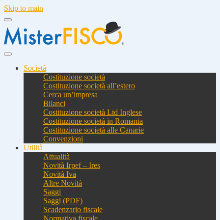
Skip to main
Società
Costituzione società
Costituzione società all’estero
Cerca un’impresa
Bilanci
Costituzione società Ltd Inglese
Costituzione società in Romania
Costituzione società alle Canarie
Convenzioni
Utilità
Attualità
Novità Irpef – Ires
Novità Iva
Altre Novità
Saggi
Saggi (PDF)
Scadenzario fiscale
Normativa fiscale