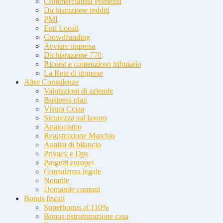
Commercialista Pomezia
Dichiarazione redditi
PMI
Enti Locali
Crowdfunding
Avviare impresa
Dichiarazione 770
Ricorsi e contenzioso tributario
La Rete di imprese
Altre Consulenze
Valutazioni di aziende
Business plan
Visura Cciaa
Sicurezza sul lavoro
Anatocismo
Registrazione Marchio
Analisi di bilancio
Privacy e Dps
Progetti europei
Consulenza legale
Notarile
Domande comuni
Bonus fiscali
Superbonus al 110%
Bonus ristrutturazione casa