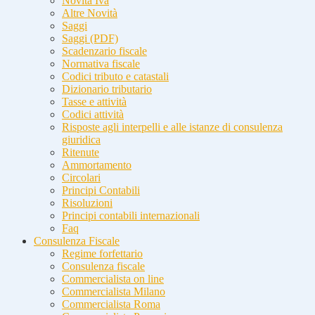
Novità Iva
Altre Novità
Saggi
Saggi (PDF)
Scadenzario fiscale
Normativa fiscale
Codici tributo e catastali
Dizionario tributario
Tasse e attività
Codici attività
Risposte agli interpelli e alle istanze di consulenza
giuridica
Ritenute
Ammortamento
Circolari
Principi Contabili
Risoluzioni
Principi contabili internazionali
Faq
Consulenza Fiscale
Regime forfettario
Consulenza fiscale
Commercialista on line
Commercialista Milano
Commercialista Roma