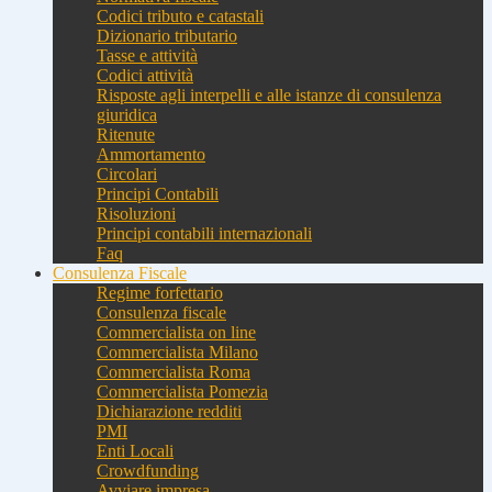
Codici tributo e catastali
Dizionario tributario
Tasse e attività
Codici attività
Risposte agli interpelli e alle istanze di consulenza
giuridica
Ritenute
Ammortamento
Circolari
Principi Contabili
Risoluzioni
Principi contabili internazionali
Faq
Consulenza Fiscale
Regime forfettario
Consulenza fiscale
Commercialista on line
Commercialista Milano
Commercialista Roma
Commercialista Pomezia
Dichiarazione redditi
PMI
Enti Locali
Crowdfunding
Avviare impresa