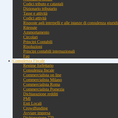
Codici tributo e catastali
Dizionario tributario
Tasse e attività
Codici attività
Risposte agli interpelli e alle istanze di consulenza giurid
Ritenute
Ammortamento
Circolari
Principi Contabili
Risoluzioni
Principi contabili internazionali
Faq
Consulenza Fiscale
Regime forfettario
Consulenza fiscale
Commercialista on line
Commercialista Milano
Commercialista Roma
Commercialista Pomezia
Dichiarazione redditi
PMI
Enti Locali
Crowdfunding
Avviare impresa
Dichiarazione 770