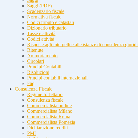
Saggi
Saggi (PDF)
Scadenzario fiscale
Normativa fiscale
Codici tributo e catastali
Dizionario tributario
Tasse e attività
Codici attività
Risposte agli interpelli e alle istanze di consulenza giurid
Ritenute
Ammortamento
Circolari
Principi Contabili
Risoluzioni
Principi contabili internazionali
Faq
Consulenza Fiscale
Regime forfettario
Consulenza fiscale
Commercialista on line
Commercialista Milano
Commercialista Roma
Commercialista Pomezia
Dichiarazione redditi
PMI