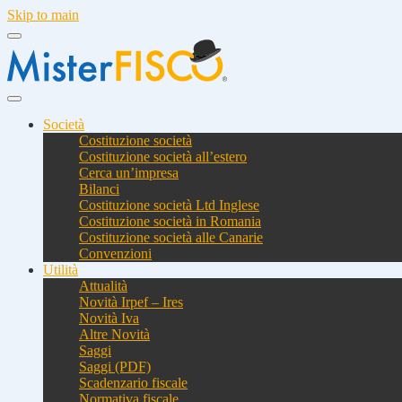
Skip to main
Società
Costituzione società
Costituzione società all’estero
Cerca un’impresa
Bilanci
Costituzione società Ltd Inglese
Costituzione società in Romania
Costituzione società alle Canarie
Convenzioni
Utilità
Attualità
Novità Irpef – Ires
Novità Iva
Altre Novità
Saggi
Saggi (PDF)
Scadenzario fiscale
Normativa fiscale