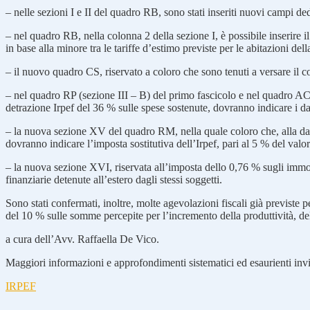
– nelle sezioni I e II del quadro RB, sono stati inseriti nuovi campi ded
– nel quadro RB, nella colonna 2 della sezione I, è possibile inserire il 
in base alla minore tra le tariffe d’estimo previste per le abitazioni de
– il nuovo quadro CS, riservato a coloro che sono tenuti a versare il c
– nel quadro RP (sezione III – B) del primo fascicolo e nel quadro AC (s
detrazione Irpef del 36 % sulle spese sostenute, dovranno indicare i dat
– la nuova sezione XV del quadro RM, nella quale coloro che, alla d
dovranno indicare l’imposta sostitutiva dell’Irpef, pari al 5 % del valo
– la nuova sezione XVI, riservata all’imposta dello 0,76 % sugli immobili
finanziarie detenute all’estero dagli stessi soggetti.
Sono stati confermati, inoltre, molte agevolazioni fiscali già previste p
del 10 % sulle somme percepite per l’incremento della produttività, del
a cura dell’Avv. Raffaella De Vico.
Maggiori informazioni e approfondimenti sistematici ed esaurienti invia
IRPEF