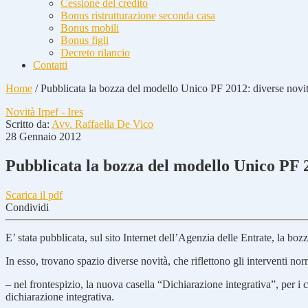
Cessione del credito
Bonus ristrutturazione seconda casa
Bonus mobili
Bonus figli
Decreto rilancio
Contatti
Home
/
Pubblicata la bozza del modello Unico PF 2012: diverse novit
Novità Irpef - Ires
Scritto da:
Avv. Raffaella De Vico
28 Gennaio 2012
Pubblicata la bozza del modello Unico PF 2
Scarica il pdf
Condividi
E’ stata pubblicata, sul sito Internet dell’Agenzia delle Entrate, la b
In esso, trovano spazio diverse novità, che riflettono gli interventi nor
– nel frontespizio, la nuova casella “Dichiarazione integrativa”, per 
dichiarazione integrativa.