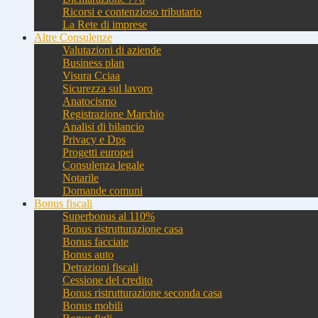
Ricorsi e contenzioso tributario
La Rete di imprese
Altre Consulenze
Valutazioni di aziende
Business plan
Visura Cciaa
Sicurezza sul lavoro
Anatocismo
Registrazione Marchio
Analisi di bilancio
Privacy e Dps
Progetti europei
Consulenza legale
Notarile
Domande comuni
Bonus fiscali
Superbonus al 110%
Bonus ristrutturazione casa
Bonus facciate
Bonus auto
Detrazioni fiscali
Cessione del credito
Bonus ristrutturazione seconda casa
Bonus mobili