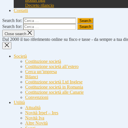
Bonus figli
Decreto rilancio
Contatti
Search for:
Search for:
Close search
Dal 2000 il tuo riferimento online su fisco e tasse - da sempre a tua d
Società
Costituzione società
Costituzione società all’estero
Cerca un’impresa
Bilanci
Costituzione società Ltd Inglese
Costituzione società in Romania
Costituzione società alle Canarie
Convenzioni
Utilità
Attualità
Novità Irpef – Ires
Novità Iva
Altre Novità