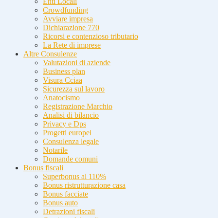
Enti Locali
Crowdfunding
Avviare impresa
Dichiarazione 770
Ricorsi e contenzioso tributario
La Rete di imprese
Altre Consulenze
Valutazioni di aziende
Business plan
Visura Cciaa
Sicurezza sul lavoro
Anatocismo
Registrazione Marchio
Analisi di bilancio
Privacy e Dps
Progetti europei
Consulenza legale
Notarile
Domande comuni
Bonus fiscali
Superbonus al 110%
Bonus ristrutturazione casa
Bonus facciate
Bonus auto
Detrazioni fiscali