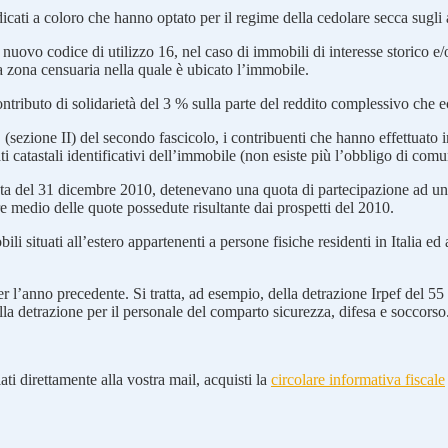
icati a coloro che hanno optato per il regime della cedolare secca sugli af
nuovo codice di utilizzo 16, nel caso di immobili di interesse storico e/o a
lla zona censuaria nella quale è ubicato l’immobile.
ontributo di solidarietà del 3 % sulla parte del reddito complessivo che 
ezione II) del secondo fascicolo, i contribuenti che hanno effettuato int
i catastali identificativi dell’immobile (non esiste più l’obbligo di comu
ata del 31 dicembre 2010, detenevano una quota di partecipazione ad u
re medio delle quote possedute risultante dai prospetti del 2010.
 situati all’estero appartenenti a persone fisiche residenti in Italia ed 
er l’anno precedente. Si tratta, ad esempio, della detrazione Irpef del 55
la detrazione per il personale del comparto sicurezza, difesa e soccorso
ti direttamente alla vostra mail, acquisti la
circolare informativa fiscale