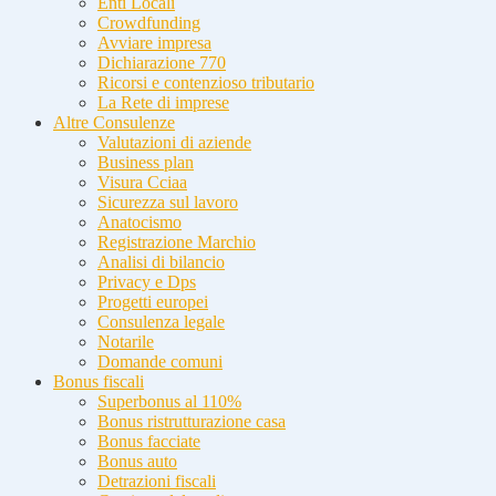
Enti Locali
Crowdfunding
Avviare impresa
Dichiarazione 770
Ricorsi e contenzioso tributario
La Rete di imprese
Altre Consulenze
Valutazioni di aziende
Business plan
Visura Cciaa
Sicurezza sul lavoro
Anatocismo
Registrazione Marchio
Analisi di bilancio
Privacy e Dps
Progetti europei
Consulenza legale
Notarile
Domande comuni
Bonus fiscali
Superbonus al 110%
Bonus ristrutturazione casa
Bonus facciate
Bonus auto
Detrazioni fiscali