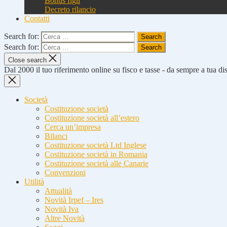
Bonus figli
Decreto rilancio
Contatti
Search for:
Search for:
Close search
Dal 2000 il tuo riferimento online su fisco e tasse - da sempre a tua d
Società
Costituzione società
Costituzione società all’estero
Cerca un’impresa
Bilanci
Costituzione società Ltd Inglese
Costituzione società in Romania
Costituzione società alle Canarie
Convenzioni
Utilità
Attualità
Novità Irpef – Ires
Novità Iva
Altre Novità