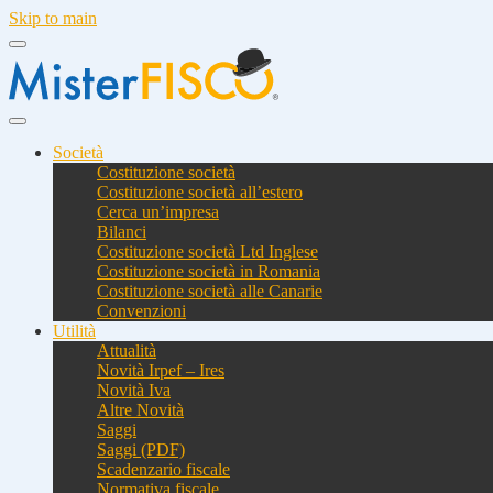
Skip to main
Società
Costituzione società
Costituzione società all’estero
Cerca un’impresa
Bilanci
Costituzione società Ltd Inglese
Costituzione società in Romania
Costituzione società alle Canarie
Convenzioni
Utilità
Attualità
Novità Irpef – Ires
Novità Iva
Altre Novità
Saggi
Saggi (PDF)
Scadenzario fiscale
Normativa fiscale