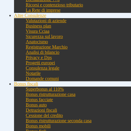
Ricorsi e contenzioso tributario
La Rete di imprese
Altre Consulenze
Valutazioni di aziende
Business plan
Visura Cciaa
Sicurezza sul lavoro
Anatocismo
Registrazione Marchio
Analisi di bilancio
Privacy e Dps
Progetti europei
Consulenza legale
Notarile
Domande comuni
Bonus fiscali
Superbonus al 110%
Bonus ristrutturazione casa
Bonus facciate
Bonus auto
Detrazioni fiscali
Cessione del credito
Bonus ristrutturazione seconda casa
Bonus mobili