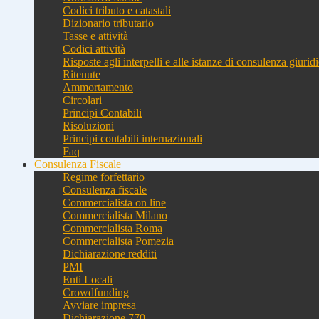
Codici tributo e catastali
Dizionario tributario
Tasse e attività
Codici attività
Risposte agli interpelli e alle istanze di consulenza giurid
Ritenute
Ammortamento
Circolari
Principi Contabili
Risoluzioni
Principi contabili internazionali
Faq
Consulenza Fiscale
Regime forfettario
Consulenza fiscale
Commercialista on line
Commercialista Milano
Commercialista Roma
Commercialista Pomezia
Dichiarazione redditi
PMI
Enti Locali
Crowdfunding
Avviare impresa
Dichiarazione 770