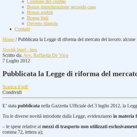
Cessione del credito
Bonus ristrutturazione seconda casa
Bonus mobili
Bonus figli
Decreto rilancio
Contatti
Home
/
Pubblicata la Legge di riforma del mercato del lavoro: alcune n
Novità Irpef - Ires
Scritto da:
Avv. Raffaella De Vico
7 Luglio 2012
Pubblicata la Legge di riforma del mercato 
Scarica il pdf
Condividi
E’ stata
pubblicata
nella Gazzetta Ufficiale del 3 luglio 2012, la Le
Tra le diverse novità introdotte dalla Legge, evidenziamo
in materia f
– le spese relative ai
mezzi di trasporto
non utilizzati esclusivamen
comma 72, lettera a);