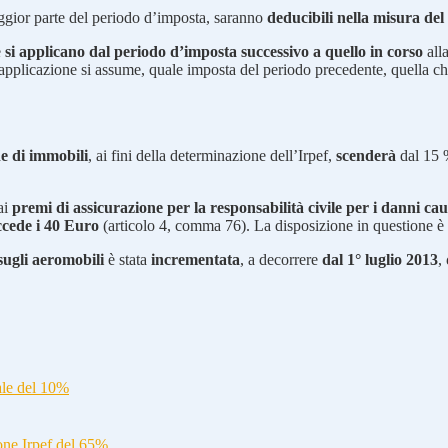
aggior parte del periodo d’imposta, saranno
deducibili nella misura de
e
si applicano dal periodo d’imposta successivo a quello in corso
alla
applicazione si assume, quale imposta del periodo precedente, quella ch
ne di immobili
, ai fini della determinazione dell’Irpef,
scenderà
dal 15
ai
premi di assicurazione per la responsabilità civile per i danni caus
ccede i 40 Euro
(articolo 4, comma 76). La disposizione in questione è
sugli aeromobili
è stata
incrementata
, a decorrere
dal 1° luglio 2013
,
ale del 10%
ione Irpef del 65%