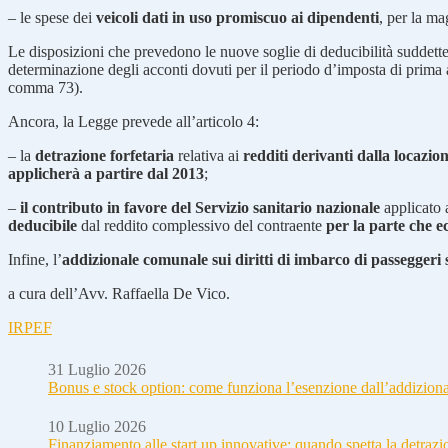
– le spese dei
veicoli dati in uso promiscuo ai dipendenti
, per la m
Le disposizioni che prevedono le nuove soglie di deducibilità suddett
determinazione degli acconti dovuti per il periodo d’imposta di prima 
comma 73).
Ancora, la Legge prevede all’articolo 4:
– la
detrazione forfetaria
relativa ai
redditi derivanti dalla locazio
applicherà a partire dal 2013
;
–
il contributo in favore del Servizio sanitario nazionale
applicato 
deducibile
dal reddito complessivo del contraente
per la parte che e
Infine, l’
addizionale comunale sui diritti di imbarco di passeggeri 
a cura dell’Avv. Raffaella De Vico.
IRPEF
31 Luglio 2026
Bonus e stock option: come funziona l’esenzione dall’addizion
10 Luglio 2026
Finanziamento alle start up innovative: quando spetta la detraz