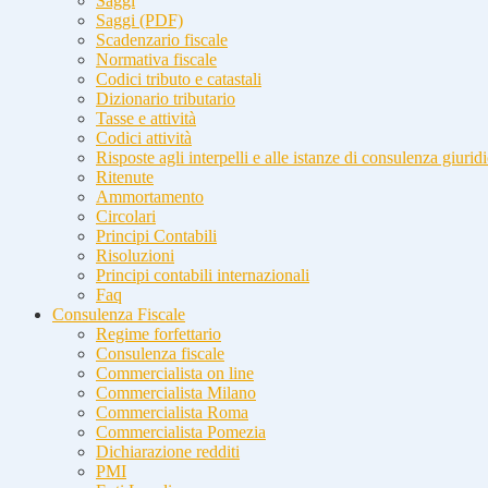
Saggi
Saggi (PDF)
Scadenzario fiscale
Normativa fiscale
Codici tributo e catastali
Dizionario tributario
Tasse e attività
Codici attività
Risposte agli interpelli e alle istanze di consulenza giurid
Ritenute
Ammortamento
Circolari
Principi Contabili
Risoluzioni
Principi contabili internazionali
Faq
Consulenza Fiscale
Regime forfettario
Consulenza fiscale
Commercialista on line
Commercialista Milano
Commercialista Roma
Commercialista Pomezia
Dichiarazione redditi
PMI