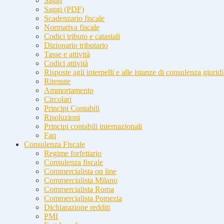
Saggi
Saggi (PDF)
Scadenzario fiscale
Normativa fiscale
Codici tributo e catastali
Dizionario tributario
Tasse e attività
Codici attività
Risposte agli interpelli e alle istanze di consulenza giurid
Ritenute
Ammortamento
Circolari
Principi Contabili
Risoluzioni
Principi contabili internazionali
Faq
Consulenza Fiscale
Regime forfettario
Consulenza fiscale
Commercialista on line
Commercialista Milano
Commercialista Roma
Commercialista Pomezia
Dichiarazione redditi
PMI