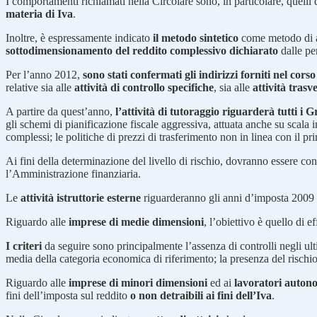
I comportamenti richiamati nella Circolare sono, in particolare, quelli 
materia di Iva
.
Inoltre, è espressamente indicato
il metodo sintetico
come metodo di a
sottodimensionamento del reddito complessivo dichiarato
dalle pe
Per l’anno 2012,
sono stati confermati gli indirizzi forniti nel cors
relative sia alle
attività di controllo specifiche
, sia alle
attività trasve
A partire da quest’anno,
l’attività di tutoraggio riguarderà tutti i
gli schemi di pianificazione fiscale aggressiva, attuata anche su scala in
complessi; le politiche di prezzi di trasferimento non in linea con il pr
Ai fini della determinazione del livello di rischio, dovranno essere con
l’Amministrazione finanziaria.
Le
attività istruttorie esterne
riguarderanno gli anni d’imposta 2009
Riguardo alle
imprese di medie dimensioni
, l’obiettivo è quello di e
I criteri
da seguire sono principalmente l’assenza di controlli negli ult
media della categoria economica di riferimento; la presenza del rischio
Riguardo alle
imprese di minori dimensioni
ed ai
lavoratori auton
fini dell’imposta sul reddito
o non detraibili ai fini dell’Iva
.