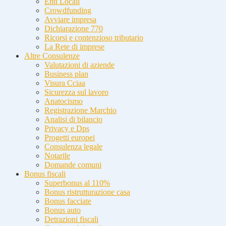
Enti Locali
Crowdfunding
Avviare impresa
Dichiarazione 770
Ricorsi e contenzioso tributario
La Rete di imprese
Altre Consulenze
Valutazioni di aziende
Business plan
Visura Cciaa
Sicurezza sul lavoro
Anatocismo
Registrazione Marchio
Analisi di bilancio
Privacy e Dps
Progetti europei
Consulenza legale
Notarile
Domande comuni
Bonus fiscali
Superbonus al 110%
Bonus ristrutturazione casa
Bonus facciate
Bonus auto
Detrazioni fiscali