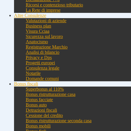
Ricorsi e contenzioso tributario
La Rete di imprese
Altre Consulenze
Valutazioni di aziende
Business plan
Visura Cciaa
Sicurezza sul lavoro
Anatocismo
Registrazione Marchio
Analisi di bilancio
Privacy e Dps
Progetti europei
Consulenza legale
Notarile
Domande comuni
Bonus fiscali
Superbonus al 110%
Bonus ristrutturazione casa
Bonus facciate
Bonus auto
Detrazioni fiscali
Cessione del credito
Bonus ristrutturazione seconda casa
Bonus mobili