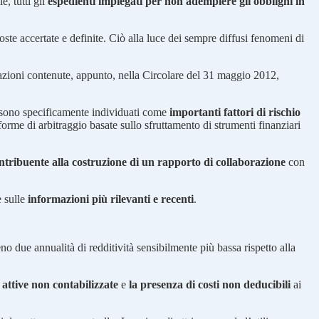
e, tutti gli
espedienti impiegati per non adempiere gli obblighi in
e accertate e definite. Ciò alla luce dei sempre diffusi fenomeni di
cazioni contenute, appunto, nella Circolare del 31 maggio 2012,
, sono specificamente individuati come
importanti fattori di rischio
e forme di arbitraggio basate sullo sfruttamento di strumenti finanziari
tribuente alla costruzione di un rapporto di collaborazione
con
e sulle
informazioni più rilevanti e recenti
.
no due annualità di redditività sensibilmente più bassa rispetto alla
 attive non contabilizzate
e
la presenza di costi non deducibili
ai