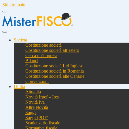
Skip to main
Società
Costituzione società
Costituzione società all’estero
Cerca un’impresa
Bilanci
Costituzione società Ltd Inglese
Costituzione società in Romania
Costituzione società alle Canarie
Convenzioni
Utilità
Attualità
Novità Irpef – Ires
Novità Iva
Altre Novità
Saggi
Saggi (PDF)
Scadenzario fiscale
Normativa fiscale