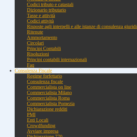
Codici tributo e catastali
Dizionario tributario
Tasse e attività
Codici attività
Risposte agli interpelli e alle istanze di consulenza giurid
Ritenute
Ammortamento
Circolari
Principi Contabili
Risoluzioni
Principi contabili internazionali
Faq
Consulenza Fiscale
Regime forfettario
Consulenza fiscale
Commercialista on line
Commercialista Milano
Commercialista Roma
Commercialista Pomezia
Dichiarazione redditi
PMI
Enti Locali
Crowdfunding
Avviare impresa
Dichiarazione 770