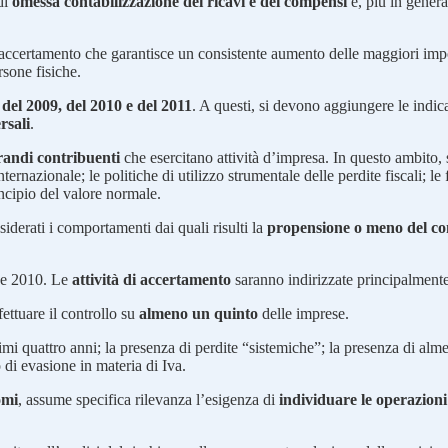
di
omessa contabilizzazione dei ricavi e dei compensi
e, più in general
ccertamento che garantisce un consistente aumento delle maggiori impost
rsone fisiche.
o del 2009, del 2010 e del 2011
. A questi, si devono aggiungere le indi
rsali
.
 Grandi contribuenti
che esercitano attività d’impresa. In questo ambito
ternazionale; le politiche di utilizzo strumentale delle perdite fiscali; l
incipio del valore normale.
siderati i comportamenti dai quali risulti la
propensione o meno del con
 e 2010. Le
attività di accertamento
saranno indirizzate principalment
ffettuare il controllo su
almeno un quinto
delle imprese.
imi quattro anni; la presenza di perdite “sistemiche”; la presenza di alme
 di evasione in materia di Iva.
omi
, assume specifica rilevanza l’esigenza di
individuare le operazioni