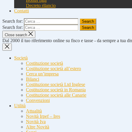
Bonus figli
Decreto rilancio
Contatti
Search for:
Search for:
Close search
Dal 2000 il tuo riferimento online su fisco e tasse - da sempre a tua d
Società
Costituzione società
Costituzione società all’estero
Cerca un’impresa
Bilanci
Costituzione società Ltd Inglese
Costituzione società in Romania
Costituzione società alle Canarie
Convenzioni
Utilità
Attualità
Novità Irpef – Ires
Novità Iva
Altre Novità