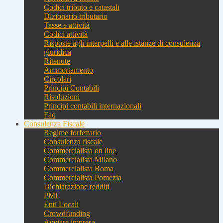
Codici tributo e catastali
Dizionario tributario
Tasse e attività
Codici attività
Risposte agli interpelli e alle istanze di consulenza
giuridica
Ritenute
Ammortamento
Circolari
Principi Contabili
Risoluzioni
Principi contabili internazionali
Faq
Consulenza Fiscale
Regime forfettario
Consulenza fiscale
Commercialista on line
Commercialista Milano
Commercialista Roma
Commercialista Pomezia
Dichiarazione redditi
PMI
Enti Locali
Crowdfunding
Avviare impresa