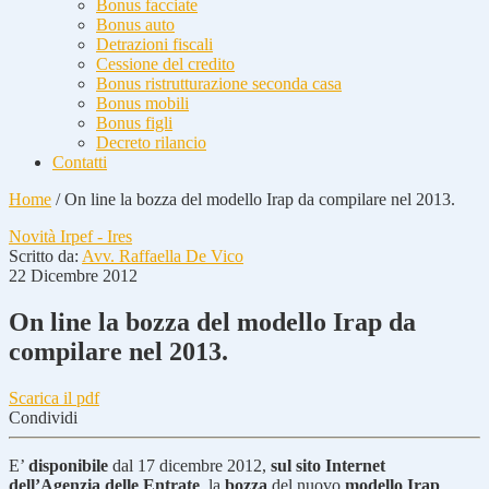
Bonus facciate
Bonus auto
Detrazioni fiscali
Cessione del credito
Bonus ristrutturazione seconda casa
Bonus mobili
Bonus figli
Decreto rilancio
Contatti
Home
/
On line la bozza del modello Irap da compilare nel 2013.
Novità Irpef - Ires
Scritto da:
Avv. Raffaella De Vico
22 Dicembre 2012
On line la bozza del modello Irap da
compilare nel 2013.
Scarica il pdf
Condividi
E’
disponibile
dal 17 dicembre 2012,
sul sito Internet
dell’Agenzia delle Entrate
, la
bozza
del nuovo
modello Irap