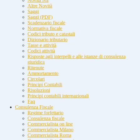
Novità Iva
Altre Novità
Saggi
Saggi (PDF)
Scadenzario fiscale
Normativa fiscale
Codici tributo e catastali
Dizionario tributario
Tasse e attività
Codici attività
Risposte agli interpelli e alle istanze di consulenza
giuridica
Ritenute
Ammortamento
Circolari
Principi Contabili
Risoluzioni
Principi contabili internazionali
Faq
Consulenza Fiscale
Regime forfettario
Consulenza fiscale
Commercialista on line
Commercialista Milano
Commercialista Roma