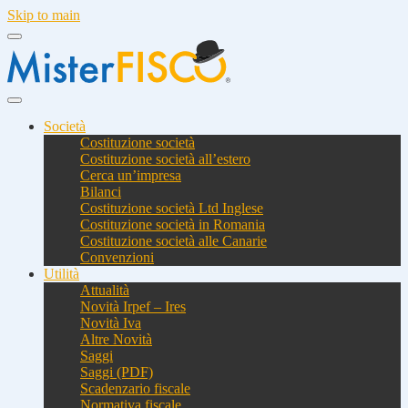
Skip to main
Società
Costituzione società
Costituzione società all’estero
Cerca un’impresa
Bilanci
Costituzione società Ltd Inglese
Costituzione società in Romania
Costituzione società alle Canarie
Convenzioni
Utilità
Attualità
Novità Irpef – Ires
Novità Iva
Altre Novità
Saggi
Saggi (PDF)
Scadenzario fiscale
Normativa fiscale