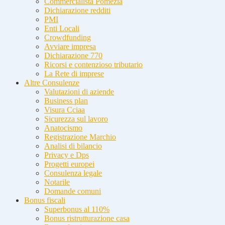
Commercialista Pomezia
Dichiarazione redditi
PMI
Enti Locali
Crowdfunding
Avviare impresa
Dichiarazione 770
Ricorsi e contenzioso tributario
La Rete di imprese
Altre Consulenze
Valutazioni di aziende
Business plan
Visura Cciaa
Sicurezza sul lavoro
Anatocismo
Registrazione Marchio
Analisi di bilancio
Privacy e Dps
Progetti europei
Consulenza legale
Notarile
Domande comuni
Bonus fiscali
Superbonus al 110%
Bonus ristrutturazione casa