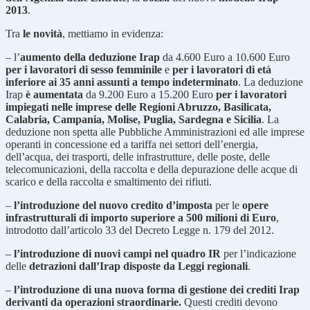
2013
.
Tra
le novità
, mettiamo in evidenza:
– l’
aumento della deduzione Irap
da 4.600 Euro a 10.600 Euro
per i lavoratori di sesso femminile
e
per i lavoratori di età
inferiore ai 35 anni assunti a tempo indeterminato
. La deduzione
Irap
è aumentata
da 9.200 Euro a 15.200 Euro
per i lavoratori
impiegati nelle imprese delle Regioni Abruzzo, Basilicata,
Calabria, Campania, Molise, Puglia, Sardegna e Sicilia
. La
deduzione non spetta alle Pubbliche Amministrazioni ed alle imprese
operanti in concessione ed a tariffa nei settori dell’energia,
dell’acqua, dei trasporti, delle infrastrutture, delle poste, delle
telecomunicazioni, della raccolta e della depurazione delle acque di
scarico e della raccolta e smaltimento dei rifiuti.
–
l’introduzione del nuovo credito d’imposta
per le
opere
infrastrutturali di importo superiore a 500 milioni di Euro
,
introdotto dall’articolo 33 del Decreto Legge n. 179 del 2012.
–
l’introduzione di nuovi campi nel quadro IR
per l’indicazione
delle
detrazioni dall’Irap disposte da Leggi regionali
.
–
l’introduzione di una nuova forma di gestione dei crediti Irap
derivanti da operazioni straordinarie.
Questi crediti devono