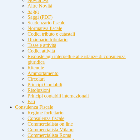
Novità Iva
Altre Novità
Saggi
Saggi (PDF)
Scadenzario fiscale
Normativa fiscale
Codici tributo e catastali
Dizionario tributario
Tasse e attività
Codici attività
Risposte agli interpelli e alle istanze di consulenza
giuridica
Ritenute
Ammortamento
Circolari
Principi Contabili
Risoluzioni
Principi contabili internazionali
Faq
Consulenza Fiscale
Regime forfettario
Consulenza fiscale
Commercialista on line
Commercialista Milano
Commercialista Roma