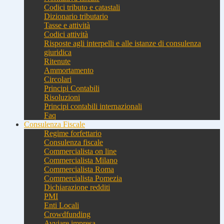
Codici tributo e catastali
Dizionario tributario
Tasse e attività
Codici attività
Risposte agli interpelli e alle istanze di consulenza
giuridica
Ritenute
Ammortamento
Circolari
Principi Contabili
Risoluzioni
Principi contabili internazionali
Faq
Consulenza Fiscale
Regime forfettario
Consulenza fiscale
Commercialista on line
Commercialista Milano
Commercialista Roma
Commercialista Pomezia
Dichiarazione redditi
PMI
Enti Locali
Crowdfunding
Avviare impresa