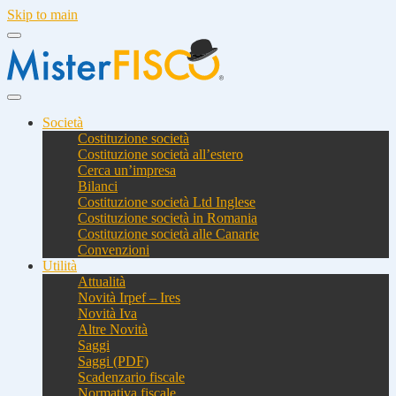
Skip to main
Società
Costituzione società
Costituzione società all’estero
Cerca un’impresa
Bilanci
Costituzione società Ltd Inglese
Costituzione società in Romania
Costituzione società alle Canarie
Convenzioni
Utilità
Attualità
Novità Irpef – Ires
Novità Iva
Altre Novità
Saggi
Saggi (PDF)
Scadenzario fiscale
Normativa fiscale