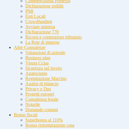
Commercialista Pomezia
Dichiarazione redditi
PMI
Enti Locali
Crowdfunding
Avviare impresa
Dichiarazione 770
Ricorsi e contenzioso tributario
La Rete di imprese
Altre Consulenze
Valutazioni di aziende
Business plan
Visura Cciaa
Sicurezza sul lavoro
Anatocismo
Registrazione Marchio
Analisi di bilancio
Privacy e Dps
Progetti europei
Consulenza legale
Notarile
Domande comuni
Bonus fiscali
Superbonus al 110%
Bonus ristrutturazione casa