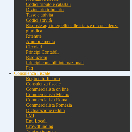
Codici tributo e catastali
Dizionario tributario
Tasse e attività
Codici attività
Risposte agli interpelli e alle istanze di consulenza
giuridica
Ritenute
Ammortamento
Circolari
Principi Contabili
Risoluzioni
Principi contabili internazionali
Faq
Consulenza Fiscale
Regime forfettario
Consulenza fiscale
Commercialista on line
Commercialista Milano
Commercialista Roma
Commercialista Pomezia
Dichiarazione redditi
PMI
Enti Locali
Crowdfunding
Avviare impresa