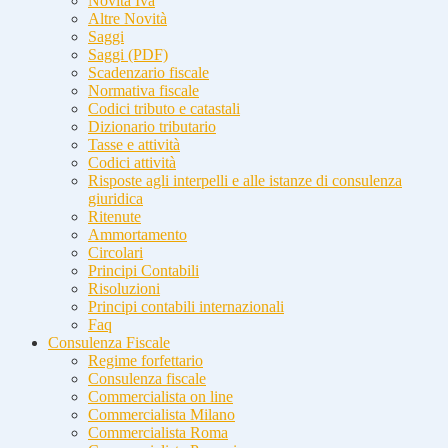
Novità Iva
Altre Novità
Saggi
Saggi (PDF)
Scadenzario fiscale
Normativa fiscale
Codici tributo e catastali
Dizionario tributario
Tasse e attività
Codici attività
Risposte agli interpelli e alle istanze di consulenza
giuridica
Ritenute
Ammortamento
Circolari
Principi Contabili
Risoluzioni
Principi contabili internazionali
Faq
Consulenza Fiscale
Regime forfettario
Consulenza fiscale
Commercialista on line
Commercialista Milano
Commercialista Roma