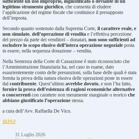
sufficiente un uso improprio, ingiustificato o deviante di un
legittimo strumento giuridico
, che consenta di eludere
l’applicazione del regime fiscale che costituisce il presupposto
dell’imposta.
Secondo quanto sostenuto dalla Suprema Corte,
il carattere reale, e
non simulato
,
dell’operazione di vendita
e l’effettiva percezione
del prezzo da parte dei venditori – donatari,
non sono sufficienti ad
escludere lo scopo elusivo dell’intera operazione negoziale
posta
in essere, nella sequenza donazione – vendita.
Nella Sentenza della Corte di Cassazione è stato riconosciuto che
l’Amministrazione finanziaria ha, nel caso in esame, dato
esaurientemente conto delle presunzioni, sulla base delle quali è stata
fornita la prova della natura elusiva delle operazioni poste in essere
dal
contribuente
. Quest’ultimo
avrebbe dovuto
, e non l’ha fatto,
fornire la prova dell’esistenza di ragioni economiche alternative
o concorrenti
con carattere non meramente marginale o teorico
che
abbiano giustificato l’operazione
stessa.
a cura dell’Avv. Raffaella De Vico.
IRPEF
31 Luglio 2026