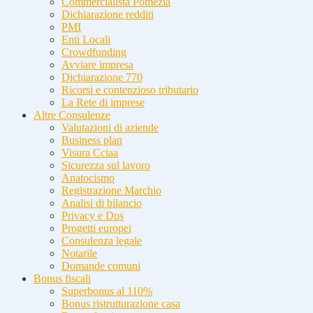
Commercialista Pomezia
Dichiarazione redditi
PMI
Enti Locali
Crowdfunding
Avviare impresa
Dichiarazione 770
Ricorsi e contenzioso tributario
La Rete di imprese
Altre Consulenze
Valutazioni di aziende
Business plan
Visura Cciaa
Sicurezza sul lavoro
Anatocismo
Registrazione Marchio
Analisi di bilancio
Privacy e Dps
Progetti europei
Consulenza legale
Notarile
Domande comuni
Bonus fiscali
Superbonus al 110%
Bonus ristrutturazione casa