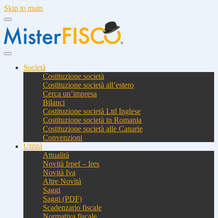
Skip to main
Società
Costituzione società
Costituzione società all’estero
Cerca un’impresa
Bilanci
Costituzione società Ltd Inglese
Costituzione società in Romania
Costituzione società alle Canarie
Convenzioni
Utilità
Attualità
Novità Irpef – Ires
Novità Iva
Altre Novità
Saggi
Saggi (PDF)
Scadenzario fiscale
Normativa fiscale