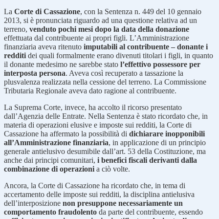
La
Corte di Cassazione
, con la Sentenza n. 449 del 10 gennaio
2013, si è pronunciata riguardo ad una questione relativa ad un
terreno,
venduto pochi mesi dopo la data della donazione
effettuata dal contribuente ai propri figli. L’Amministrazione
finanziaria aveva ritenuto
imputabili al contribuente – donante i
redditi
dei quali formalmente erano divenuti titolari i figli, in quanto
il donante medesimo ne sarebbe stato
l’effettivo possessore per
interposta persona
. Aveva così recuperato a tassazione la
plusvalenza realizzata nella cessione del terreno. La Commissione
Tributaria Regionale aveva dato ragione al contribuente.
La Suprema Corte, invece, ha accolto il ricorso presentato
dall’Agenzia delle Entrate. Nella Sentenza è stato ricordato che, in
materia di operazioni elusive e imposte sui redditi, la Corte di
Cassazione ha affermato la possibilità di
dichiarare inopponibili
all’Amministrazione finanziaria
, in applicazione di un principio
generale antielusivo desumibile dall’art. 53 della Costituzione, ma
anche dai principi comunitari,
i benefici fiscali derivanti dalla
combinazione di operazioni
a ciò volte.
Ancora, la Corte di Cassazione ha ricordato che, in tema di
accertamento delle imposte sui redditi, la disciplina antielusiva
dell’interposizione
non presuppone necessariamente un
comportamento fraudolento
da parte del contribuente, essendo