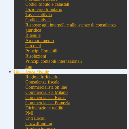
Codici tributo e catastali
Dizionario tributario
Tasse e attività
Codici attività
Risposte agli interpelli e alle istanze di consulenza
giuridica
Ritenute
Ammortamento
Circolari
Principi Contabili
Risoluzioni
Principi contabili internazionali
Faq
Consulenza Fiscale
Regime forfettario
Consulenza fiscale
Commercialista on line
Commercialista Milano
Commercialista Roma
Commercialista Pomezia
Dichiarazione redditi
PMI
Enti Locali
Crowdfunding
Avviare impresa