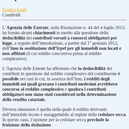
Scarica il pdf
Condividi
L’
Agenzia delle Entrate
, nella Risoluzione n. 44 del 4 luglio 2013,
ha fornito alcuni
chiarimenti
in merito alla questione della
deducibilità
dei
contributi versati a consorzi obbligatori per
legge
, a seguito dell’introduzione, a partire dal 1° gennaio 2012,
dell’
Imu in sostituzione dell’Irpef per gli immobili non locati e
non affittati
(il cui reddito concorreva prima al reddito
complessivo).
L’Agenzia delle Entrate ha affermato che
la deducibilità
dei
contributi in questione dal reddito complessivo del contribuente
è
possibile
nei casi in cui, in assenza dell’Imu,
i redditi degli
immobili sui quali gravano i contributi medesimi avrebbero
concorso al reddito complessivo
e
qualora i contributi
obbligatori non siano stati considerati nella determinazione
della rendita catastale.
Diversa situazione è quella nella quale il reddito derivante
dall’immobile locato è assoggettabile al regime della
cedolare secca
.
In questo caso, l’opzione per la cedolare secca
preclude la
fruizione della deduzione
.