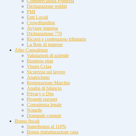
Commercialista Pomezia
Dichiarazione redditi
PMI
Enti Locali
Crowdfunding
Avviare impresa
Dichiarazione 770
Ricorsi e contenzioso tributario
La Rete di imprese
Altre Consulenze
Valutazioni di aziende
Business plan
Visura Cciaa
Sicurezza sul lavoro
Anatocismo
Registrazione Marchio
Analisi di bilancio
Privacy e Dps
Progetti europei
Consulenza legale
Notarile
Domande comuni
Bonus fiscali
Superbonus al 110%
Bonus ristrutturazione casa