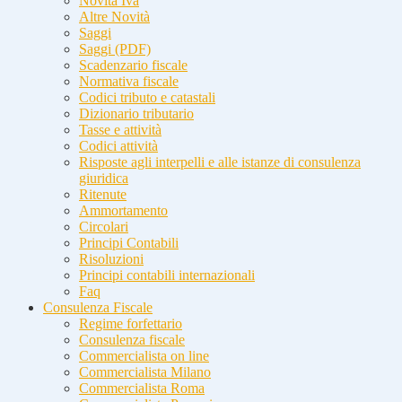
Novità Iva
Altre Novità
Saggi
Saggi (PDF)
Scadenzario fiscale
Normativa fiscale
Codici tributo e catastali
Dizionario tributario
Tasse e attività
Codici attività
Risposte agli interpelli e alle istanze di consulenza
giuridica
Ritenute
Ammortamento
Circolari
Principi Contabili
Risoluzioni
Principi contabili internazionali
Faq
Consulenza Fiscale
Regime forfettario
Consulenza fiscale
Commercialista on line
Commercialista Milano
Commercialista Roma