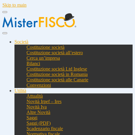
Skip to main
Società
Costituzione società
Costituzione società all’estero
Cerca un’impresa
Bilanci
Costituzione società Ltd Inglese
Costituzione società in Romania
Costituzione società alle Canarie
Convenzioni
Utilità
Attualità
Novità Irpef – Ires
Novità Iva
Altre Novità
Saggi
Saggi (PDF)
Scadenzario fiscale
Normativa fiscale