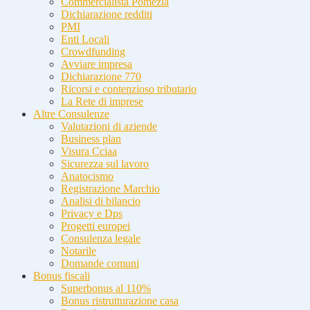
Commercialista Pomezia
Dichiarazione redditi
PMI
Enti Locali
Crowdfunding
Avviare impresa
Dichiarazione 770
Ricorsi e contenzioso tributario
La Rete di imprese
Altre Consulenze
Valutazioni di aziende
Business plan
Visura Cciaa
Sicurezza sul lavoro
Anatocismo
Registrazione Marchio
Analisi di bilancio
Privacy e Dps
Progetti europei
Consulenza legale
Notarile
Domande comuni
Bonus fiscali
Superbonus al 110%
Bonus ristrutturazione casa