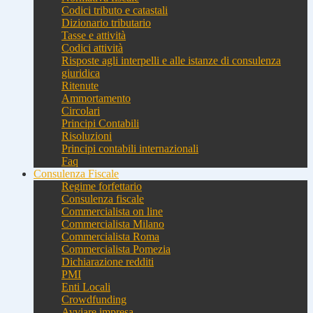
Codici tributo e catastali
Dizionario tributario
Tasse e attività
Codici attività
Risposte agli interpelli e alle istanze di consulenza
giuridica
Ritenute
Ammortamento
Circolari
Principi Contabili
Risoluzioni
Principi contabili internazionali
Faq
Consulenza Fiscale
Regime forfettario
Consulenza fiscale
Commercialista on line
Commercialista Milano
Commercialista Roma
Commercialista Pomezia
Dichiarazione redditi
PMI
Enti Locali
Crowdfunding
Avviare impresa