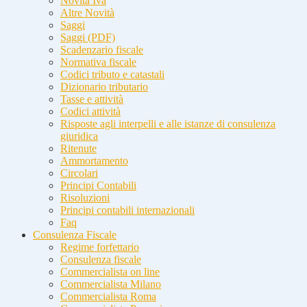
Novità Iva
Altre Novità
Saggi
Saggi (PDF)
Scadenzario fiscale
Normativa fiscale
Codici tributo e catastali
Dizionario tributario
Tasse e attività
Codici attività
Risposte agli interpelli e alle istanze di consulenza
giuridica
Ritenute
Ammortamento
Circolari
Principi Contabili
Risoluzioni
Principi contabili internazionali
Faq
Consulenza Fiscale
Regime forfettario
Consulenza fiscale
Commercialista on line
Commercialista Milano
Commercialista Roma