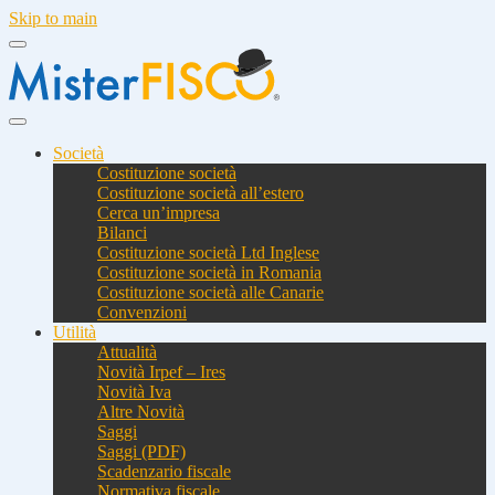
Skip to main
Società
Costituzione società
Costituzione società all’estero
Cerca un’impresa
Bilanci
Costituzione società Ltd Inglese
Costituzione società in Romania
Costituzione società alle Canarie
Convenzioni
Utilità
Attualità
Novità Irpef – Ires
Novità Iva
Altre Novità
Saggi
Saggi (PDF)
Scadenzario fiscale
Normativa fiscale