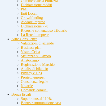
Commercialista Pomezia
Dichiarazione redditi
PMI
Enti Locali
Crowdfunding
Avviare impresa
Dichiarazione 770
Ricorsi e contenzioso tributario
La Rete di imprese
Altre Consulenze
Valutazioni di aziende
Business plan
Visura Cciaa
Sicurezza sul lavoro
Anatocismo
Registrazione Marchio
Analisi di bilancio
Privacy e Dps
Progetti europei
Consulenza legale
Notarile
Domande comuni
Bonus fiscali
Superbonus al 110%
Bonus ristrutturazione casa