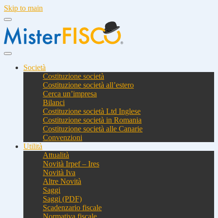
Skip to main
Società
Costituzione società
Costituzione società all’estero
Cerca un’impresa
Bilanci
Costituzione società Ltd Inglese
Costituzione società in Romania
Costituzione società alle Canarie
Convenzioni
Utilità
Attualità
Novità Irpef – Ires
Novità Iva
Altre Novità
Saggi
Saggi (PDF)
Scadenzario fiscale
Normativa fiscale