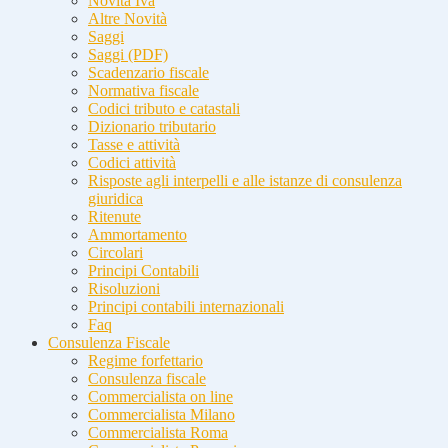
Novità Iva
Altre Novità
Saggi
Saggi (PDF)
Scadenzario fiscale
Normativa fiscale
Codici tributo e catastali
Dizionario tributario
Tasse e attività
Codici attività
Risposte agli interpelli e alle istanze di consulenza
giuridica
Ritenute
Ammortamento
Circolari
Principi Contabili
Risoluzioni
Principi contabili internazionali
Faq
Consulenza Fiscale
Regime forfettario
Consulenza fiscale
Commercialista on line
Commercialista Milano
Commercialista Roma