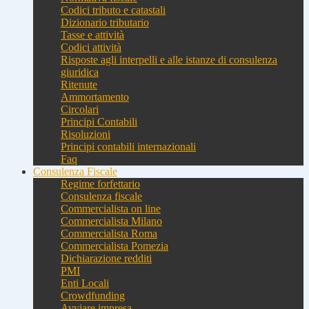
Codici tributo e catastali
Dizionario tributario
Tasse e attività
Codici attività
Risposte agli interpelli e alle istanze di consulenza
giuridica
Ritenute
Ammortamento
Circolari
Principi Contabili
Risoluzioni
Principi contabili internazionali
Faq
Consulenza Fiscale
Regime forfettario
Consulenza fiscale
Commercialista on line
Commercialista Milano
Commercialista Roma
Commercialista Pomezia
Dichiarazione redditi
PMI
Enti Locali
Crowdfunding
Avviare impresa