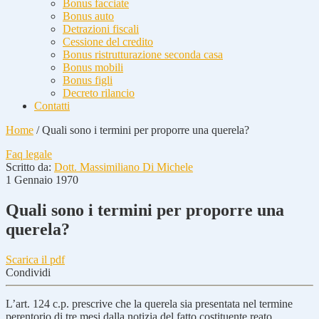
Bonus facciate
Bonus auto
Detrazioni fiscali
Cessione del credito
Bonus ristrutturazione seconda casa
Bonus mobili
Bonus figli
Decreto rilancio
Contatti
Home
/
Quali sono i termini per proporre una querela?
Faq legale
Scritto da:
Dott. Massimiliano Di Michele
1 Gennaio 1970
Quali sono i termini per proporre una
querela?
Scarica il pdf
Condividi
L’art. 124 c.p. prescrive che la querela sia presentata nel termine
perentorio di tre mesi dalla notizia del fatto costituente reato.