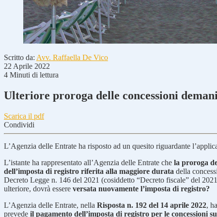
Scritto da:
Avv. Raffaella De Vico
22 Aprile 2022
4 Minuti di lettura
Ulteriore proroga delle concessioni demani
Scarica il pdf
Condividi
L’Agenzia delle Entrate ha risposto ad un quesito riguardante l’applic
L’istante ha rappresentato all’Agenzia delle Entrate che
la proroga de
dell’imposta di registro riferita alla maggiore durata
della concessi
Decreto Legge n. 146 del 2021 (cosiddetto “Decreto fiscale” del 202
ulteriore, dovrà essere
versata nuovamente l’imposta di registro?
L’Agenzia delle Entrate, nella
Risposta n. 192 del 14 aprile 2022
, h
prevede
il pagamento dell’imposta di registro per le concessioni s