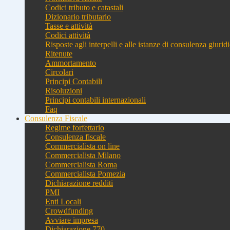
Codici tributo e catastali
Dizionario tributario
Tasse e attività
Codici attività
Risposte agli interpelli e alle istanze di consulenza giurid
Ritenute
Ammortamento
Circolari
Principi Contabili
Risoluzioni
Principi contabili internazionali
Faq
Consulenza Fiscale
Regime forfettario
Consulenza fiscale
Commercialista on line
Commercialista Milano
Commercialista Roma
Commercialista Pomezia
Dichiarazione redditi
PMI
Enti Locali
Crowdfunding
Avviare impresa
Dichiarazione 770