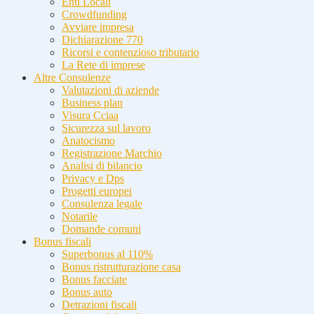
Enti Locali
Crowdfunding
Avviare impresa
Dichiarazione 770
Ricorsi e contenzioso tributario
La Rete di imprese
Altre Consulenze
Valutazioni di aziende
Business plan
Visura Cciaa
Sicurezza sul lavoro
Anatocismo
Registrazione Marchio
Analisi di bilancio
Privacy e Dps
Progetti europei
Consulenza legale
Notarile
Domande comuni
Bonus fiscali
Superbonus al 110%
Bonus ristrutturazione casa
Bonus facciate
Bonus auto
Detrazioni fiscali