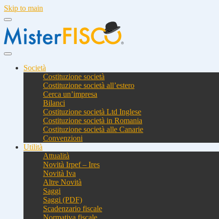
Skip to main
Società
Costituzione società
Costituzione società all’estero
Cerca un’impresa
Bilanci
Costituzione società Ltd Inglese
Costituzione società in Romania
Costituzione società alle Canarie
Convenzioni
Utilità
Attualità
Novità Irpef – Ires
Novità Iva
Altre Novità
Saggi
Saggi (PDF)
Scadenzario fiscale
Normativa fiscale