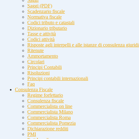
Saggi
Saggi (PDF)
Scadenzario fiscale
Normativa fiscale
Codici tributo e catastali
Dizionario tributario
Tasse e attività
Codici attività
Risposte agli interpelli e alle istanze di consulenza giurid
Ritenute
Ammortamento
Circolari
Principi Contabili
Risoluzioni
Principi contabili internazionali
Faq
Consulenza Fiscale
Regime forfettario
Consulenza fiscale
Commercialista on line
Commercialista Milano
Commercialista Roma
Commercialista Pomezia
Dichiarazione redditi
PMI