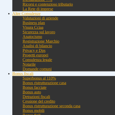
Ricorsi e contenzioso tributario
La Rete di imprese
Altre Consulenze
Valutazioni di aziende
Business plan
Visura Cciaa
Sicurezza sul lavoro
Anatocismo
Registrazione Marchio
Analisi di bilancio
Privacy e Dps
Progetti europei
Consulenza legale
Notarile
Domande comuni
Bonus fiscali
Superbonus al 110%
Bonus ristrutturazione casa
Bonus facciate
Bonus auto
Detrazioni fiscali
Cessione del credito
Bonus ristrutturazione seconda casa
Bonus mobili