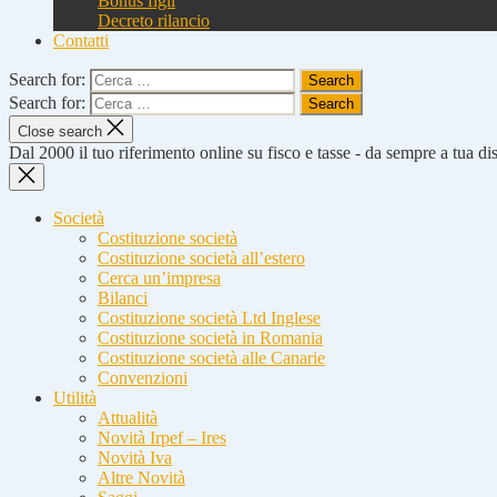
Bonus figli
Decreto rilancio
Contatti
Search for:
Search for:
Close search
Dal 2000 il tuo riferimento online su fisco e tasse - da sempre a tua d
Società
Costituzione società
Costituzione società all’estero
Cerca un’impresa
Bilanci
Costituzione società Ltd Inglese
Costituzione società in Romania
Costituzione società alle Canarie
Convenzioni
Utilità
Attualità
Novità Irpef – Ires
Novità Iva
Altre Novità