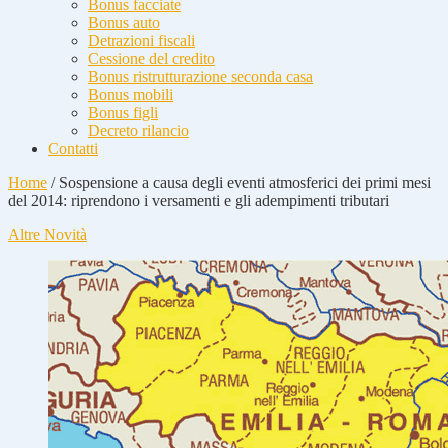
Bonus facciate
Bonus auto
Detrazioni fiscali
Cessione del credito
Bonus ristrutturazione seconda casa
Bonus mobili
Bonus figli
Decreto rilancio
Contatti
Home
/
Sospensione a causa degli eventi atmosferici dei primi mesi
del 2014: riprendono i versamenti e gli adempimenti tributari
Altre Novità