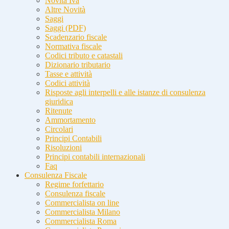
Novità Iva
Altre Novità
Saggi
Saggi (PDF)
Scadenzario fiscale
Normativa fiscale
Codici tributo e catastali
Dizionario tributario
Tasse e attività
Codici attività
Risposte agli interpelli e alle istanze di consulenza
giuridica
Ritenute
Ammortamento
Circolari
Principi Contabili
Risoluzioni
Principi contabili internazionali
Faq
Consulenza Fiscale
Regime forfettario
Consulenza fiscale
Commercialista on line
Commercialista Milano
Commercialista Roma