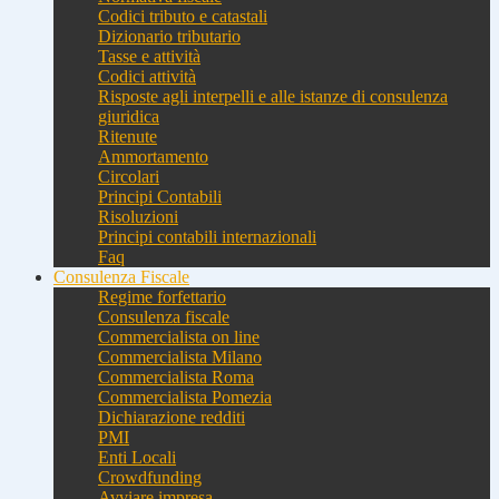
Codici tributo e catastali
Dizionario tributario
Tasse e attività
Codici attività
Risposte agli interpelli e alle istanze di consulenza
giuridica
Ritenute
Ammortamento
Circolari
Principi Contabili
Risoluzioni
Principi contabili internazionali
Faq
Consulenza Fiscale
Regime forfettario
Consulenza fiscale
Commercialista on line
Commercialista Milano
Commercialista Roma
Commercialista Pomezia
Dichiarazione redditi
PMI
Enti Locali
Crowdfunding
Avviare impresa