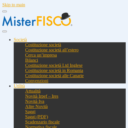
Skip to main
Società
Costituzione società
Costituzione società all’estero
Cerca un’impresa
Bilanci
Costituzione società Ltd Inglese
Costituzione società in Romania
Costituzione società alle Canarie
Convenzioni
Utilità
Attualità
Novità Irpef – Ires
Novità Iva
Altre Novità
Saggi
Saggi (PDF)
Scadenzario fiscale
Normativa fiscale