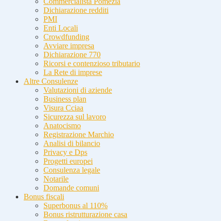
Commercialista Pomezia
Dichiarazione redditi
PMI
Enti Locali
Crowdfunding
Avviare impresa
Dichiarazione 770
Ricorsi e contenzioso tributario
La Rete di imprese
Altre Consulenze
Valutazioni di aziende
Business plan
Visura Cciaa
Sicurezza sul lavoro
Anatocismo
Registrazione Marchio
Analisi di bilancio
Privacy e Dps
Progetti europei
Consulenza legale
Notarile
Domande comuni
Bonus fiscali
Superbonus al 110%
Bonus ristrutturazione casa