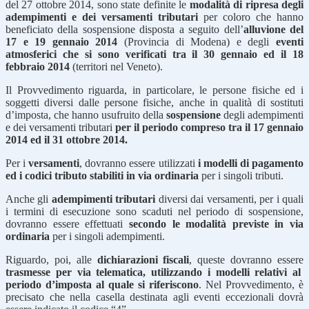
del 27 ottobre 2014, sono state definite le
modalità di ripresa degli
adempimenti e dei versamenti tributari
per coloro che hanno
beneficiato della sospensione disposta a seguito dell’
alluvione del
17 e 19 gennaio 2014
(Provincia di Modena) e degli
eventi
atmosferici che si sono verificati tra il 30 gennaio ed il 18
febbraio 2014
(territori nel Veneto).
Il Provvedimento riguarda, in particolare, le persone fisiche ed i
soggetti diversi dalle persone fisiche, anche in qualità di sostituti
d’imposta, che hanno usufruito della
sospensione
degli adempimenti
e dei versamenti tributari
per il periodo compreso tra il 17 gennaio
2014 ed il 31 ottobre 2014.
Per i
versamenti
, dovranno essere utilizzati
i modelli di pagamento
ed i codici tributo stabiliti in via ordinaria
per i singoli tributi.
Anche gli
adempimenti tributari
diversi dai versamenti, per i quali
i termini di esecuzione sono scaduti nel periodo di sospensione,
dovranno essere effettuati
secondo le modalità previste in via
ordinaria
per i singoli adempimenti.
Riguardo, poi, alle
dichiarazioni fiscali
, queste dovranno essere
trasmesse per via telematica, utilizzando i modelli relativi al
periodo d’imposta al quale si riferiscono
. Nel Provvedimento, è
precisato che nella casella destinata agli eventi eccezionali dovrà