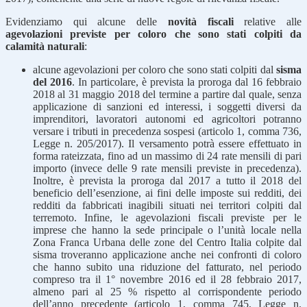
Evidenziamo qui alcune delle
novità fiscali
relative alle
agevolazioni previste per coloro che sono stati colpiti da
calamità naturali
:
alcune agevolazioni per coloro che sono stati colpiti dal
sisma
del 2016
. In particolare, è prevista la proroga dal 16 febbraio
2018 al 31 maggio 2018 del termine a partire dal quale, senza
applicazione di sanzioni ed interessi, i soggetti diversi da
imprenditori, lavoratori autonomi ed agricoltori potranno
versare i tributi in precedenza sospesi (articolo 1, comma 736,
Legge n. 205/2017). Il versamento potrà essere effettuato in
forma rateizzata, fino ad un massimo di 24 rate mensili di pari
importo (invece delle 9 rate mensili previste in precedenza).
Inoltre, è prevista la proroga dal 2017 a tutto il 2018 del
beneficio dell’esenzione, ai fini delle imposte sui redditi, dei
redditi da fabbricati inagibili situati nei territori colpiti dal
terremoto. Infine, le agevolazioni fiscali previste per le
imprese che hanno la sede principale o l’unità locale nella
Zona Franca Urbana delle zone del Centro Italia colpite dal
sisma troveranno applicazione anche nei confronti di coloro
che hanno subito una riduzione del fatturato, nel periodo
compreso tra il 1° novembre 2016 ed il 28 febbraio 2017,
almeno pari al 25 % rispetto al corrispondente periodo
dell’anno precedente (articolo 1, comma 745, Legge n.