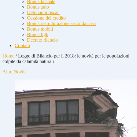
Bonus facciate
Bonus auto
Detrazioni fiscali
Cessione del credito
Bonus ristrutturazione seconda casa
Bonus mobili
Bonus figli
Decreto rilancio
Contatti
Home
/
Legge di Bilancio per il 2018: le novità per le popolazioni
colpite da calamità naturali
Altre Novità