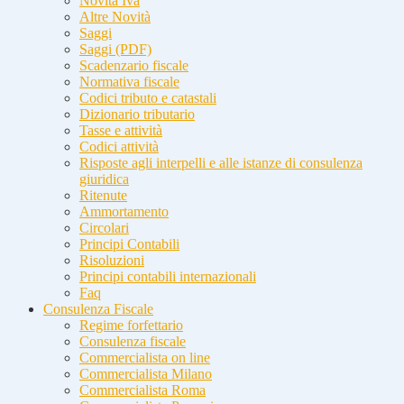
Novità Iva
Altre Novità
Saggi
Saggi (PDF)
Scadenzario fiscale
Normativa fiscale
Codici tributo e catastali
Dizionario tributario
Tasse e attività
Codici attività
Risposte agli interpelli e alle istanze di consulenza
giuridica
Ritenute
Ammortamento
Circolari
Principi Contabili
Risoluzioni
Principi contabili internazionali
Faq
Consulenza Fiscale
Regime forfettario
Consulenza fiscale
Commercialista on line
Commercialista Milano
Commercialista Roma