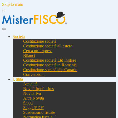
Skip to main
Società
Costituzione società
Costituzione società all’estero
Cerca un’impresa
Bilanci
Costituzione società Ltd Inglese
Costituzione società in Romania
Costituzione società alle Canarie
Convenzioni
Utilità
Attualità
Novità Irpef – Ires
Novità Iva
Altre Novità
Saggi
Saggi (PDF)
Scadenzario fiscale
Normativa fiscale