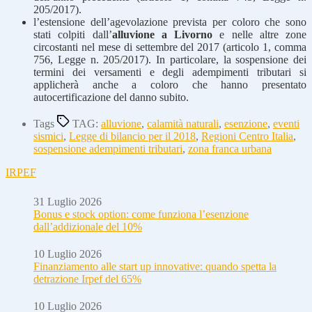
205/2017).
l’estensione dell’agevolazione prevista per coloro che sono
stati colpiti dall’
alluvione a Livorno
e nelle altre zone
circostanti nel mese di settembre del 2017 (articolo 1, comma
756, Legge n. 205/2017). In particolare, la sospensione dei
termini dei versamenti e degli adempimenti tributari si
applicherà anche a coloro che hanno presentato
autocertificazione del danno subito.
Tags
TAG:
alluvione
,
calamità naturali
,
esenzione
,
eventi
sismici
,
Legge di bilancio per il 2018
,
Regioni Centro Italia
,
sospensione adempimenti tributari
,
zona franca urbana
IRPEF
31 Luglio 2026
Bonus e stock option: come funziona l’esenzione
dall’addizionale del 10%
10 Luglio 2026
Finanziamento alle start up innovative: quando spetta la
detrazione Irpef del 65%
10 Luglio 2026