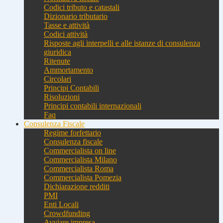
Codici tributo e catastali
Dizionario tributario
Tasse e attività
Codici attività
Risposte agli interpelli e alle istanze di consulenza
giuridica
Ritenute
Ammortamento
Circolari
Principi Contabili
Risoluzioni
Principi contabili internazionali
Faq
Consulenza Fiscale
Regime forfettario
Consulenza fiscale
Commercialista on line
Commercialista Milano
Commercialista Roma
Commercialista Pomezia
Dichiarazione redditi
PMI
Enti Locali
Crowdfunding
Avviare impresa