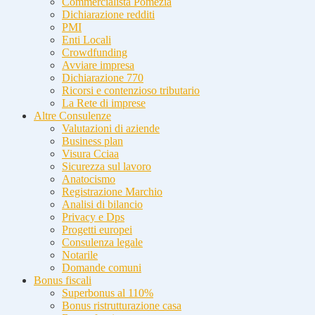
Commercialista Pomezia
Dichiarazione redditi
PMI
Enti Locali
Crowdfunding
Avviare impresa
Dichiarazione 770
Ricorsi e contenzioso tributario
La Rete di imprese
Altre Consulenze
Valutazioni di aziende
Business plan
Visura Cciaa
Sicurezza sul lavoro
Anatocismo
Registrazione Marchio
Analisi di bilancio
Privacy e Dps
Progetti europei
Consulenza legale
Notarile
Domande comuni
Bonus fiscali
Superbonus al 110%
Bonus ristrutturazione casa