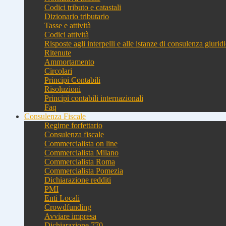
Codici tributo e catastali
Dizionario tributario
Tasse e attività
Codici attività
Risposte agli interpelli e alle istanze di consulenza giurid
Ritenute
Ammortamento
Circolari
Principi Contabili
Risoluzioni
Principi contabili internazionali
Faq
Consulenza Fiscale
Regime forfettario
Consulenza fiscale
Commercialista on line
Commercialista Milano
Commercialista Roma
Commercialista Pomezia
Dichiarazione redditi
PMI
Enti Locali
Crowdfunding
Avviare impresa
Dichiarazione 770