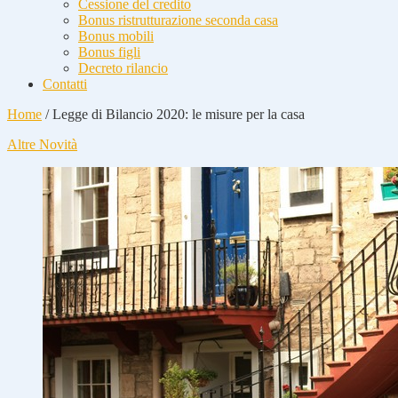
Cessione del credito
Bonus ristrutturazione seconda casa
Bonus mobili
Bonus figli
Decreto rilancio
Contatti
Home
/
Legge di Bilancio 2020: le misure per la casa
Altre Novità