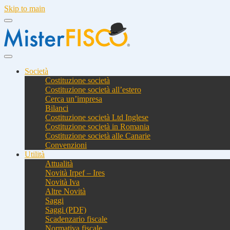
Skip to main
Società
Costituzione società
Costituzione società all’estero
Cerca un’impresa
Bilanci
Costituzione società Ltd Inglese
Costituzione società in Romania
Costituzione società alle Canarie
Convenzioni
Utilità
Attualità
Novità Irpef – Ires
Novità Iva
Altre Novità
Saggi
Saggi (PDF)
Scadenzario fiscale
Normativa fiscale