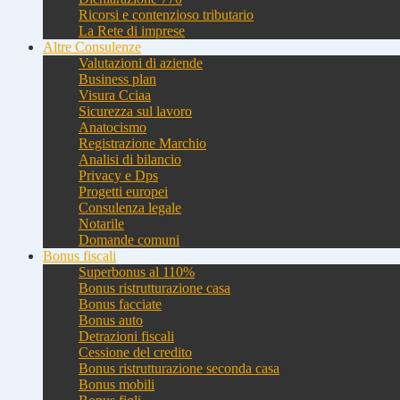
Ricorsi e contenzioso tributario
La Rete di imprese
Altre Consulenze
Valutazioni di aziende
Business plan
Visura Cciaa
Sicurezza sul lavoro
Anatocismo
Registrazione Marchio
Analisi di bilancio
Privacy e Dps
Progetti europei
Consulenza legale
Notarile
Domande comuni
Bonus fiscali
Superbonus al 110%
Bonus ristrutturazione casa
Bonus facciate
Bonus auto
Detrazioni fiscali
Cessione del credito
Bonus ristrutturazione seconda casa
Bonus mobili