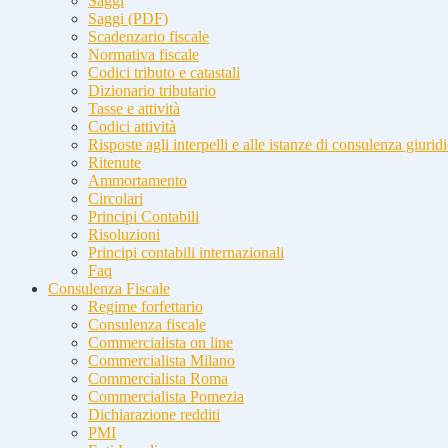
Saggi
Saggi (PDF)
Scadenzario fiscale
Normativa fiscale
Codici tributo e catastali
Dizionario tributario
Tasse e attività
Codici attività
Risposte agli interpelli e alle istanze di consulenza giurid
Ritenute
Ammortamento
Circolari
Principi Contabili
Risoluzioni
Principi contabili internazionali
Faq
Consulenza Fiscale
Regime forfettario
Consulenza fiscale
Commercialista on line
Commercialista Milano
Commercialista Roma
Commercialista Pomezia
Dichiarazione redditi
PMI