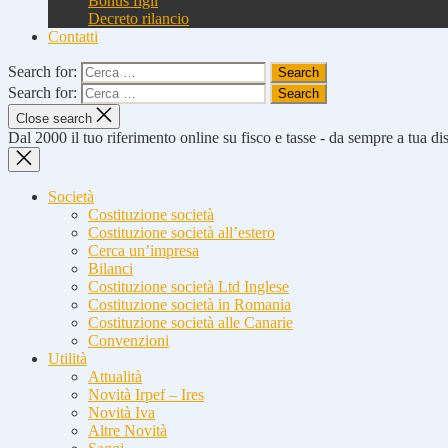
Bonus figli
Decreto rilancio
Contatti
Search for:
Search for:
Close search
Dal 2000 il tuo riferimento online su fisco e tasse - da sempre a tua d
Società
Costituzione società
Costituzione società all’estero
Cerca un’impresa
Bilanci
Costituzione società Ltd Inglese
Costituzione società in Romania
Costituzione società alle Canarie
Convenzioni
Utilità
Attualità
Novità Irpef – Ires
Novità Iva
Altre Novità