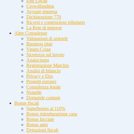
Enti Locali
Crowdfunding
Avviare impresa
Dichiarazione 770
Ricorsi e contenzioso tributario
La Rete di imprese
Altre Consulenze
Valutazioni di aziende
Business plan
Visura Cciaa
Sicurezza sul lavoro
Anatocismo
Registrazione Marchio
Analisi di bilancio
Privacy e Dps
Progetti europei
Consulenza legale
Notarile
Domande comuni
Bonus fiscali
Superbonus al 110%
Bonus ristrutturazione casa
Bonus facciate
Bonus auto
Detrazioni fiscali