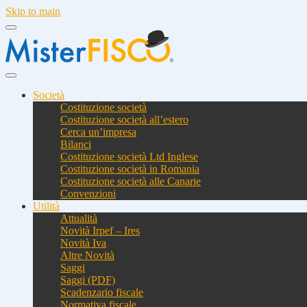
Skip to main
Società
Costituzione società
Costituzione società all’estero
Cerca un’impresa
Bilanci
Costituzione società Ltd Inglese
Costituzione società in Romania
Costituzione società alle Canarie
Convenzioni
Utilità
Attualità
Novità Irpef – Ires
Novità Iva
Altre Novità
Saggi
Saggi (PDF)
Scadenzario fiscale
Normativa fiscale