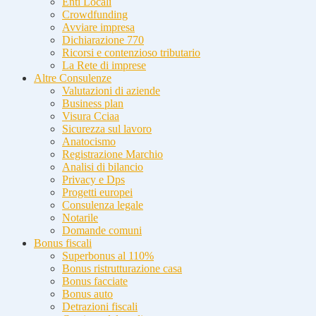
Enti Locali
Crowdfunding
Avviare impresa
Dichiarazione 770
Ricorsi e contenzioso tributario
La Rete di imprese
Altre Consulenze
Valutazioni di aziende
Business plan
Visura Cciaa
Sicurezza sul lavoro
Anatocismo
Registrazione Marchio
Analisi di bilancio
Privacy e Dps
Progetti europei
Consulenza legale
Notarile
Domande comuni
Bonus fiscali
Superbonus al 110%
Bonus ristrutturazione casa
Bonus facciate
Bonus auto
Detrazioni fiscali