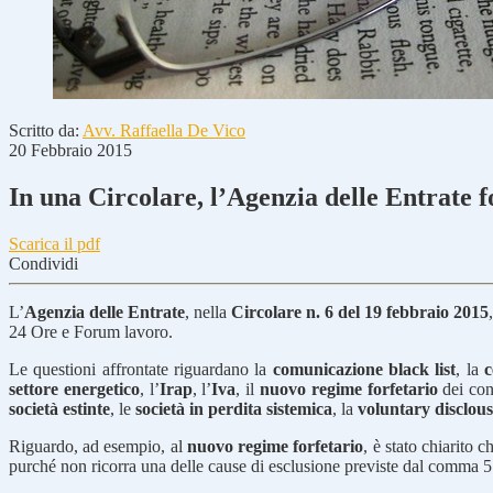
Scritto da:
Avv. Raffaella De Vico
20 Febbraio 2015
In una Circolare, l’Agenzia delle Entrate f
Scarica il pdf
Condividi
L’
Agenzia delle Entrate
, nella
Circolare n. 6 del 19 febbraio 2015
24 Ore e Forum lavoro.
Le questioni affrontate riguardano la
comunicazione black list
, la
c
settore energetico
, l’
Irap
, l’
Iva
, il
nuovo regime forfetario
dei cont
società estinte
, le
società in perdita sistemica
, la
voluntary disclous
Riguardo, ad esempio, al
nuovo regime forfetario
, è stato chiarito 
purché non ricorra una delle cause di esclusione previste dal comma 5