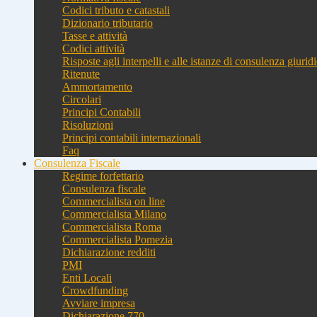
Codici tributo e catastali
Dizionario tributario
Tasse e attività
Codici attività
Risposte agli interpelli e alle istanze di consulenza giurid
Ritenute
Ammortamento
Circolari
Principi Contabili
Risoluzioni
Principi contabili internazionali
Faq
Consulenza Fiscale
Regime forfettario
Consulenza fiscale
Commercialista on line
Commercialista Milano
Commercialista Roma
Commercialista Pomezia
Dichiarazione redditi
PMI
Enti Locali
Crowdfunding
Avviare impresa
Dichiarazione 770