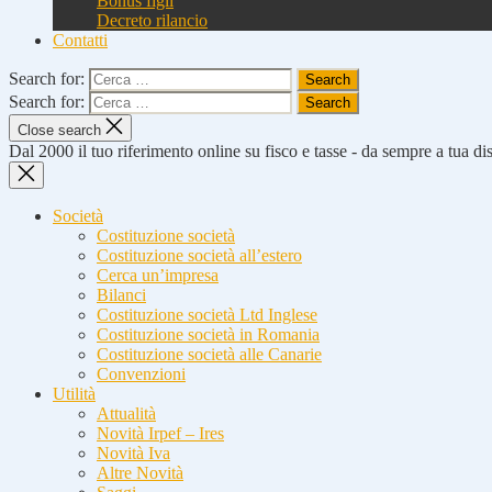
Bonus figli
Decreto rilancio
Contatti
Search for:
Search for:
Close search
Dal 2000 il tuo riferimento online su fisco e tasse - da sempre a tua d
Società
Costituzione società
Costituzione società all’estero
Cerca un’impresa
Bilanci
Costituzione società Ltd Inglese
Costituzione società in Romania
Costituzione società alle Canarie
Convenzioni
Utilità
Attualità
Novità Irpef – Ires
Novità Iva
Altre Novità