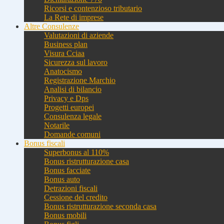
Ricorsi e contenzioso tributario
La Rete di imprese
Altre Consulenze
Valutazioni di aziende
Business plan
Visura Cciaa
Sicurezza sul lavoro
Anatocismo
Registrazione Marchio
Analisi di bilancio
Privacy e Dps
Progetti europei
Consulenza legale
Notarile
Domande comuni
Bonus fiscali
Superbonus al 110%
Bonus ristrutturazione casa
Bonus facciate
Bonus auto
Detrazioni fiscali
Cessione del credito
Bonus ristrutturazione seconda casa
Bonus mobili