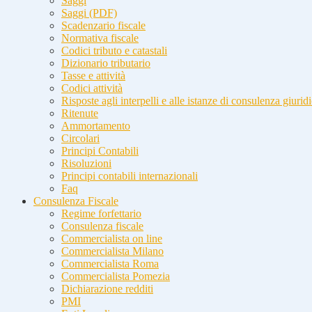
Saggi
Saggi (PDF)
Scadenzario fiscale
Normativa fiscale
Codici tributo e catastali
Dizionario tributario
Tasse e attività
Codici attività
Risposte agli interpelli e alle istanze di consulenza giurid
Ritenute
Ammortamento
Circolari
Principi Contabili
Risoluzioni
Principi contabili internazionali
Faq
Consulenza Fiscale
Regime forfettario
Consulenza fiscale
Commercialista on line
Commercialista Milano
Commercialista Roma
Commercialista Pomezia
Dichiarazione redditi
PMI