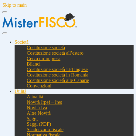
Skip to main
Società
Costituzione società
Costituzione società all’estero
Cerca un’impresa
Bilanci
Costituzione società Ltd Inglese
Costituzione società in Romania
Costituzione società alle Canarie
Convenzioni
Utilità
Attualità
Novità Irpef – Ires
Novità Iva
Altre Novità
Saggi
Saggi (PDF)
Scadenzario fiscale
Normativa fiscale