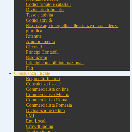
Codici tributo e catastali
Dizionario tributario
Tasse e attività
Codici attività
Risposte agli interpelli e alle istanze di consulenza
giuridica
Ritenute
Ammortamento
Circolari
Principi Contabili
Risoluzioni
Principi contabili internazionali
Faq
Consulenza Fiscale
Regime forfettario
Consulenza fiscale
Commercialista on line
Commercialista Milano
Commercialista Roma
Commercialista Pomezia
Dichiarazione redditi
PMI
Enti Locali
Crowdfunding
Avviare impresa