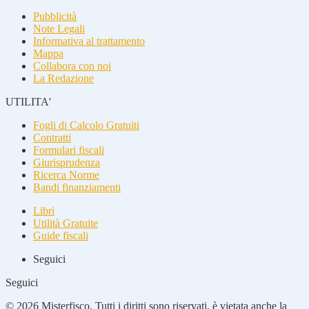
Pubblicità
Note Legali
Informativa al trattamento
Mappa
Collabora con noi
La Redazione
UTILITA'
Fogli di Calcolo Gratuiti
Contratti
Formulari fiscali
Giurisprudenza
Ricerca Norme
Bandi finanziamenti
Libri
Utilità Gratuite
Guide fiscali
Seguici
Seguici
© 2026 Misterfisco. Tutti i diritti sono riservati, è vietata anche la