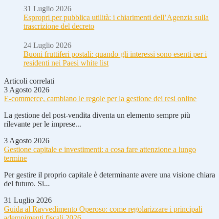
31 Luglio 2026
Espropri per pubblica utilità: i chiarimenti dell’Agenzia sulla
trascrizione del decreto
24 Luglio 2026
Buoni fruttiferi postali: quando gli interessi sono esenti per i
residenti nei Paesi white list
Articoli correlati
3 Agosto 2026
E-commerce, cambiano le regole per la gestione dei resi online
La gestione del post-vendita diventa un elemento sempre più
rilevante per le imprese...
3 Agosto 2026
Gestione capitale e investimenti: a cosa fare attenzione a lungo
termine
Per gestire il proprio capitale è determinante avere una visione chiara
del futuro. Si...
31 Luglio 2026
Guida al Ravvedimento Operoso: come regolarizzare i principali
adempimenti fiscali 2026