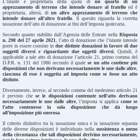
L’istante è proprietaria della quota di
un quarto di un
appezzamento di terreno che intende donare al fratello
ed è
proprietaria, altresì, di
un altro appezzamento di terreno che
intende donare all’altro fratello
. Il quesito riguarda la corretta
tassazione dell’atto di donazione ai fini dell’imposta ipotecaria.
Secondo quanto stabilito dall’Agenzia delle Entrate nella
Risposta
n. 298 del 27 aprile 2021
, l’atto di donazione che l’istante intende
porre in essere consiste in
due distinte donazioni in favore di due
soggetti diversi e riguardante due oggetti diversi
. Quindi, è
applicabile a tale atto di donazione l’articolo 21, primo comma del
D.P.R. n. 131 del 1986 secondo il quale
se un atto contiene più
disposizioni che non derivano necessariamente le une dalle altre
,
ciascuna di esse è soggetta ad imposta
come se fosse un atto
distinto
.
Diversamente, invece, al secondo comma del medesimo articolo 21
è previsto che
se le disposizioni contenute nell’atto derivano
necessariamente le une dalle altre
, l’imposta si applica
come se
l’atto contenesse la sola disposizione che dà luogo
all’imposizione più onerosa
.
Il criterio distintivo tra la tassazione unica e la tassazione separata
delle diverse disposizioni è individuato nella
sussistenza o meno
della circostanza che tali disposizioni derivino necessariamente,