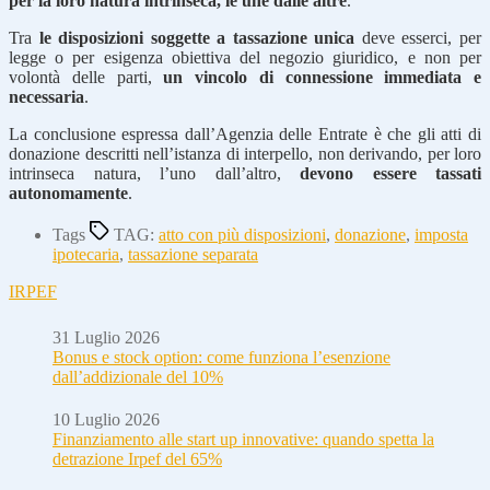
per la loro natura intrinseca, le une dalle altre
.
Tra
le disposizioni soggette a tassazione unica
deve esserci, per
legge o per esigenza obiettiva del negozio giuridico, e non per
volontà delle parti,
un vincolo di connessione immediata e
necessaria
.
La conclusione espressa dall’Agenzia delle Entrate è che gli atti di
donazione descritti nell’istanza di interpello, non derivando, per loro
intrinseca natura, l’uno dall’altro,
devono essere tassati
autonomamente
.
Tags
TAG:
atto con più disposizioni
,
donazione
,
imposta
ipotecaria
,
tassazione separata
IRPEF
31 Luglio 2026
Bonus e stock option: come funziona l’esenzione
dall’addizionale del 10%
10 Luglio 2026
Finanziamento alle start up innovative: quando spetta la
detrazione Irpef del 65%