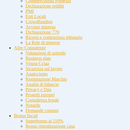
Commercialista Pomezia
Dichiarazione redditi
PMI
Enti Locali
Crowdfunding
Avviare impresa
Dichiarazione 770
Ricorsi e contenzioso tributario
La Rete di imprese
Altre Consulenze
Valutazioni di aziende
Business plan
Visura Cciaa
Sicurezza sul lavoro
Anatocismo
Registrazione Marchio
Analisi di bilancio
Privacy e Dps
Progetti europei
Consulenza legale
Notarile
Domande comuni
Bonus fiscali
Superbonus al 110%
Bonus ristrutturazione casa