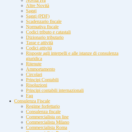
Novità Iva
Altre Novità
Saggi
Saggi (PDF)
Scadenzario fiscale
Normativa fiscale
Codici tributo e catastali
Dizionario tributario
Tasse e attività
Codici attività
Risposte agli interpelli e alle istanze di consulenza
giuridica
Ritenute
Ammortamento
Circolari
Principi Contabili
Risoluzioni
Principi contabili internazionali
Faq
Consulenza Fiscale
Regime forfettario
Consulenza fiscale
Commercialista on line
Commercialista Milano
Commercialista Roma