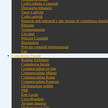
Codici tributo e catastali
Dizionario tributario
Tasse e attività
Codici attività
Risposte agli interpelli e alle istanze di consulenza giurid
Ritenute
Ammortamento
Circolari
Principi Contabili
Risoluzioni
Principi contabili internazionali
Faq
Consulenza Fiscale
Regime forfettario
Consulenza fiscale
Commercialista on line
Commercialista Milano
Commercialista Roma
Commercialista Pomezia
Dichiarazione redditi
PMI
Enti Locali
Crowdfunding
Avviare impresa
Dichiarazione 770