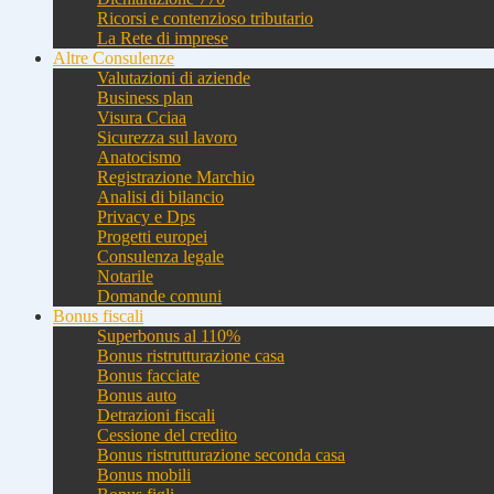
Ricorsi e contenzioso tributario
La Rete di imprese
Altre Consulenze
Valutazioni di aziende
Business plan
Visura Cciaa
Sicurezza sul lavoro
Anatocismo
Registrazione Marchio
Analisi di bilancio
Privacy e Dps
Progetti europei
Consulenza legale
Notarile
Domande comuni
Bonus fiscali
Superbonus al 110%
Bonus ristrutturazione casa
Bonus facciate
Bonus auto
Detrazioni fiscali
Cessione del credito
Bonus ristrutturazione seconda casa
Bonus mobili