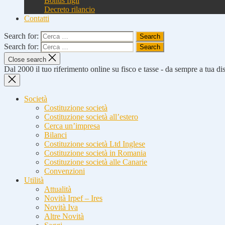
Bonus figli
Decreto rilancio
Contatti
Search for:
Search for:
Close search
Dal 2000 il tuo riferimento online su fisco e tasse - da sempre a tua d
Società
Costituzione società
Costituzione società all’estero
Cerca un’impresa
Bilanci
Costituzione società Ltd Inglese
Costituzione società in Romania
Costituzione società alle Canarie
Convenzioni
Utilità
Attualità
Novità Irpef – Ires
Novità Iva
Altre Novità