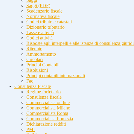
Saggi
Saggi (PDF)
Scadenzario fiscale
Normativa fiscale
Codici tributo e catastali
Dizionario tributario
Tasse e attività
Codici attività
Risposte agli interpelli e alle istanze di consulenza giurid
Ritenute
Ammortamento
Circolari
Principi Contabili
Risoluzioni
Principi contabili internazionali
Faq
Consulenza Fiscale
Regime forfettario
Consulenza fiscale
Commercialista on line
Commercialista Milano
Commercialista Roma
Commercialista Pomezia
Dichiarazione redditi
PMI