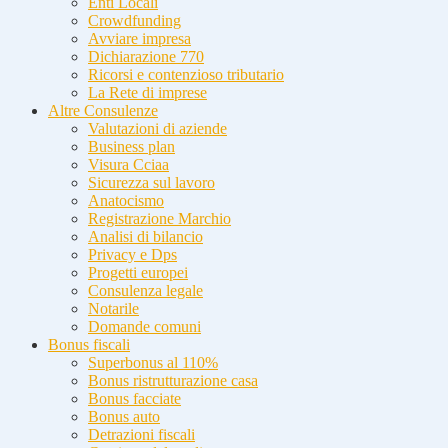
Enti Locali
Crowdfunding
Avviare impresa
Dichiarazione 770
Ricorsi e contenzioso tributario
La Rete di imprese
Altre Consulenze
Valutazioni di aziende
Business plan
Visura Cciaa
Sicurezza sul lavoro
Anatocismo
Registrazione Marchio
Analisi di bilancio
Privacy e Dps
Progetti europei
Consulenza legale
Notarile
Domande comuni
Bonus fiscali
Superbonus al 110%
Bonus ristrutturazione casa
Bonus facciate
Bonus auto
Detrazioni fiscali