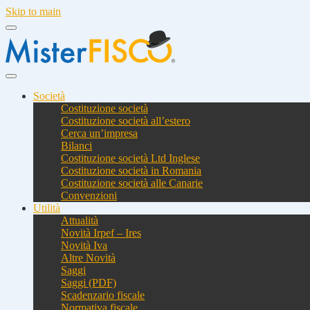
Skip to main
Società
Costituzione società
Costituzione società all’estero
Cerca un’impresa
Bilanci
Costituzione società Ltd Inglese
Costituzione società in Romania
Costituzione società alle Canarie
Convenzioni
Utilità
Attualità
Novità Irpef – Ires
Novità Iva
Altre Novità
Saggi
Saggi (PDF)
Scadenzario fiscale
Normativa fiscale