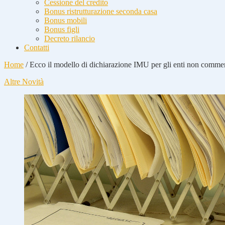
Cessione del credito
Bonus ristrutturazione seconda casa
Bonus mobili
Bonus figli
Decreto rilancio
Contatti
Home
/
Ecco il modello di dichiarazione IMU per gli enti non commer
Altre Novità