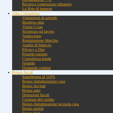
Ricorsi e contenzioso tributario
La Rete di imprese
Altre Consulenze
Valutazioni di aziende
Business plan
Visura Cciaa
Sicurezza sul lavoro
Anatocismo
Registrazione Marchio
Analisi di bilancio
Privacy e Dps
Progetti europei
Consulenza legale
Notarile
Domande comuni
Bonus fiscali
Superbonus al 110%
Bonus ristrutturazione casa
Bonus facciate
Bonus auto
Detrazioni fiscali
Cessione del credito
Bonus ristrutturazione seconda casa
Bonus mobili