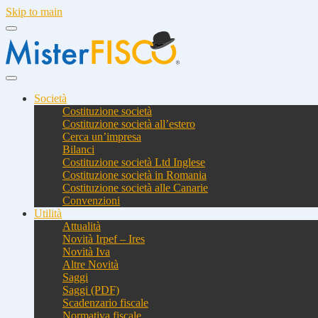
Skip to main
Società
Costituzione società
Costituzione società all’estero
Cerca un’impresa
Bilanci
Costituzione società Ltd Inglese
Costituzione società in Romania
Costituzione società alle Canarie
Convenzioni
Utilità
Attualità
Novità Irpef – Ires
Novità Iva
Altre Novità
Saggi
Saggi (PDF)
Scadenzario fiscale
Normativa fiscale