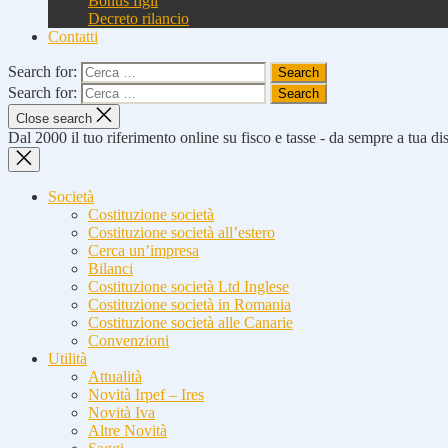
Bonus figli
Decreto rilancio
Contatti
Search for:
Search for:
Close search
Dal 2000 il tuo riferimento online su fisco e tasse - da sempre a tua d
Società
Costituzione società
Costituzione società all’estero
Cerca un’impresa
Bilanci
Costituzione società Ltd Inglese
Costituzione società in Romania
Costituzione società alle Canarie
Convenzioni
Utilità
Attualità
Novità Irpef – Ires
Novità Iva
Altre Novità