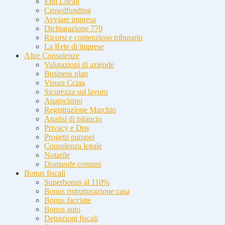
Enti Locali
Crowdfunding
Avviare impresa
Dichiarazione 770
Ricorsi e contenzioso tributario
La Rete di imprese
Altre Consulenze
Valutazioni di aziende
Business plan
Visura Cciaa
Sicurezza sul lavoro
Anatocismo
Registrazione Marchio
Analisi di bilancio
Privacy e Dps
Progetti europei
Consulenza legale
Notarile
Domande comuni
Bonus fiscali
Superbonus al 110%
Bonus ristrutturazione casa
Bonus facciate
Bonus auto
Detrazioni fiscali