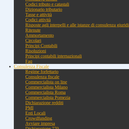
Codici tributo e catastali
Dizionario tributario
Tasse e attività
Codici attività
Risposte agli interpelli e alle istanze di consulenza giurid
Ritenute
Ammortamento
Circolari
Principi Contabili
Risoluzioni
Principi contabili internazionali
Faq
Consulenza Fiscale
Regime forfettario
Consulenza fiscale
Commercialista on line
Commercialista Milano
Commercialista Roma
Commercialista Pomezia
Dichiarazione redditi
PMI
Enti Locali
Crowdfunding
Avviare impresa
Dichiarazione 770