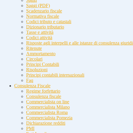
Saggi
Saggi (PDF)
Scadenzario fiscale
Normativa fiscale
Codici tributo e catastali
Dizionario tributario
Tasse e attività
Codici attività
Risposte agli interpelli e alle istanze di consulenza giurid
Ritenute
Ammortamento
Circolari
Principi Contabili
Risoluzioni
Principi contabili internazionali
Faq
Consulenza Fiscale
Regime forfettario
Consulenza fiscale
Commercialista on line
Commercialista Milano
Commercialista Roma
Commercialista Pomezia
Dichiarazione redditi
PMI