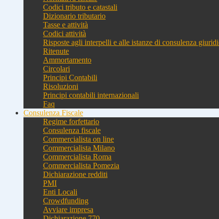
Codici tributo e catastali
Dizionario tributario
Tasse e attività
Codici attività
Risposte agli interpelli e alle istanze di consulenza giurid
Ritenute
Ammortamento
Circolari
Principi Contabili
Risoluzioni
Principi contabili internazionali
Faq
Consulenza Fiscale
Regime forfettario
Consulenza fiscale
Commercialista on line
Commercialista Milano
Commercialista Roma
Commercialista Pomezia
Dichiarazione redditi
PMI
Enti Locali
Crowdfunding
Avviare impresa
Dichiarazione 770