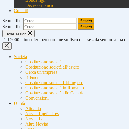
Bonus figli
Decreto rilancio
Contatti
Search for:
Search for:
Close search
Dal 2000 il tuo riferimento online su fisco e tasse - da sempre a tua d
Società
Costituzione società
Costituzione società all’estero
Cerca un’impresa
Bilanci
Costituzione società Ltd Inglese
Costituzione società in Romania
Costituzione società alle Canarie
Convenzioni
Utilità
Attualità
Novità Irpef – Ires
Novità Iva
Altre Novità