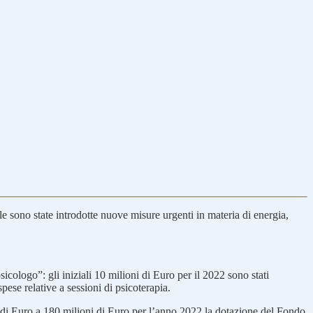
ale sono state introdotte nuove misure urgenti in materia di energia,
icologo”: gli iniziali 10 milioni di Euro per il 2022 sono stati
pese relative a sessioni di psicoterapia.
di Euro a 180 milioni di Euro per l’anno 2022 la dotazione del Fondo