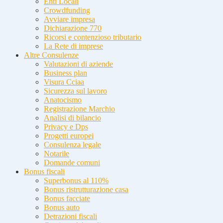
Enti Locali
Crowdfunding
Avviare impresa
Dichiarazione 770
Ricorsi e contenzioso tributario
La Rete di imprese
Altre Consulenze
Valutazioni di aziende
Business plan
Visura Cciaa
Sicurezza sul lavoro
Anatocismo
Registrazione Marchio
Analisi di bilancio
Privacy e Dps
Progetti europei
Consulenza legale
Notarile
Domande comuni
Bonus fiscali
Superbonus al 110%
Bonus ristrutturazione casa
Bonus facciate
Bonus auto
Detrazioni fiscali