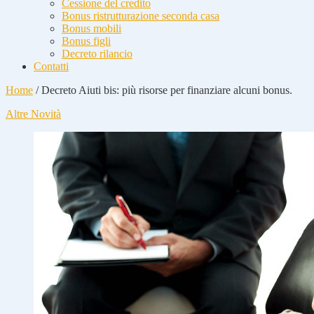
Cessione del credito
Bonus ristrutturazione seconda casa
Bonus mobili
Bonus figli
Decreto rilancio
Contatti
Home
/
Decreto Aiuti bis: più risorse per finanziare alcuni bonus.
Altre Novità