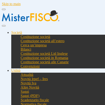
Skip to main
Società
Costituzione società
Costituzione società all’estero
Cerca un’impresa
Bilanci
Costituzione società Ltd Inglese
Costituzione società in Romania
Costituzione società alle Canarie
Convenzioni
Utilità
Attualità
Novità Irpef – Ires
Novità Iva
Altre Novità
Saggi
Saggi (PDF)
Scadenzario fiscale
Normativa fiscale