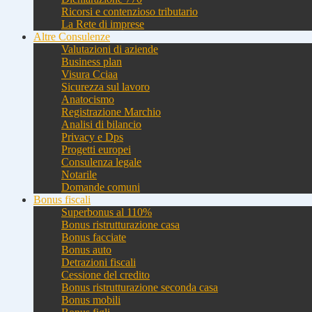
Ricorsi e contenzioso tributario
La Rete di imprese
Altre Consulenze
Valutazioni di aziende
Business plan
Visura Cciaa
Sicurezza sul lavoro
Anatocismo
Registrazione Marchio
Analisi di bilancio
Privacy e Dps
Progetti europei
Consulenza legale
Notarile
Domande comuni
Bonus fiscali
Superbonus al 110%
Bonus ristrutturazione casa
Bonus facciate
Bonus auto
Detrazioni fiscali
Cessione del credito
Bonus ristrutturazione seconda casa
Bonus mobili