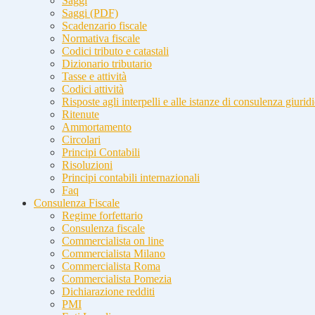
Saggi
Saggi (PDF)
Scadenzario fiscale
Normativa fiscale
Codici tributo e catastali
Dizionario tributario
Tasse e attività
Codici attività
Risposte agli interpelli e alle istanze di consulenza giurid
Ritenute
Ammortamento
Circolari
Principi Contabili
Risoluzioni
Principi contabili internazionali
Faq
Consulenza Fiscale
Regime forfettario
Consulenza fiscale
Commercialista on line
Commercialista Milano
Commercialista Roma
Commercialista Pomezia
Dichiarazione redditi
PMI