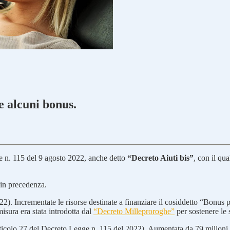
e alcuni bonus.
e n. 115 del 9 agosto 2022, anche detto
“Decreto Aiuti bis”
, con il qu
 in precedenza.
). Incrementate le risorse destinate a finanziare il cosiddetto “Bonus ps
isura era stata introdotta dal
“Decreto Milleproroghe”
per sostenere le s
ticolo 27 del Decreto Legge n. 115 del 2022). Aumentata da 79 milioni 