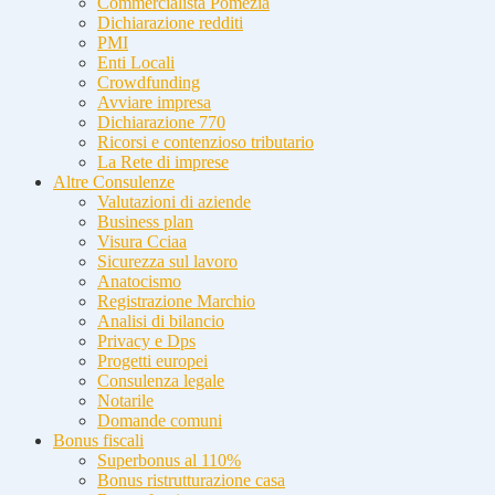
Commercialista Pomezia
Dichiarazione redditi
PMI
Enti Locali
Crowdfunding
Avviare impresa
Dichiarazione 770
Ricorsi e contenzioso tributario
La Rete di imprese
Altre Consulenze
Valutazioni di aziende
Business plan
Visura Cciaa
Sicurezza sul lavoro
Anatocismo
Registrazione Marchio
Analisi di bilancio
Privacy e Dps
Progetti europei
Consulenza legale
Notarile
Domande comuni
Bonus fiscali
Superbonus al 110%
Bonus ristrutturazione casa