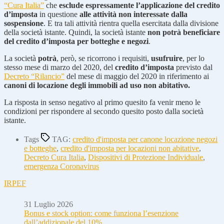
“Cura Italia”
che
esclude espressamente l’applicazione del credito
d’imposta
in questione
alle attività non interessate dalla
sospensione
. E tra tali attività rientra quella esercitata dalla divisione
della società istante. Quindi, la società istante
non potrà beneficiare
del credito d’imposta per botteghe e negozi
.
La società
potrà
, però, se ricorrono i requisiti,
usufruire
, per lo
stesso mese di marzo del 2020, del
credito d’imposta
previsto dal
Decreto “Rilancio”
del mese di maggio del 2020 in riferimento ai
canoni di locazione degli immobili ad uso non abitativo.
La risposta in senso negativo al primo quesito fa venir meno le
condizioni per rispondere al secondo quesito posto dalla società
istante.
Tags
TAG:
credito d'imposta per canone locazione negozi
e botteghe
,
credito d'imposta per locazioni non abitative
,
Decreto Cura Italia
,
Dispositivi di Protezione Individuale
,
emergenza Coronavirus
IRPEF
31 Luglio 2026
Bonus e stock option: come funziona l’esenzione
dall’addizionale del 10%