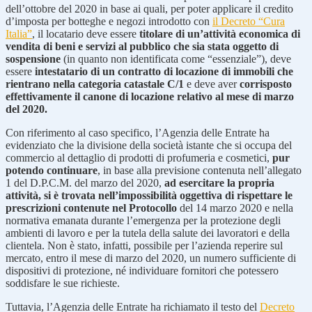
dell’ottobre del 2020 in base ai quali, per poter applicare il credito
d’imposta per botteghe e negozi introdotto con
il Decreto “Cura
Italia”
, il locatario deve essere
titolare di un’attività economica di
vendita di beni e servizi al pubblico che sia stata oggetto di
sospensione
(in quanto non identificata come “essenziale”), deve
essere
intestatario di un contratto di locazione di immobili che
rientrano nella categoria catastale C/1
e deve aver
corrisposto
effettivamente il canone di locazione relativo al mese di marzo
del 2020.
Con riferimento al caso specifico, l’Agenzia delle Entrate ha
evidenziato che la divisione della società istante che si occupa del
commercio al dettaglio di prodotti di profumeria e cosmetici,
pur
potendo continuare
, in base alla previsione contenuta nell’allegato
1 del D.P.C.M. del marzo del 2020,
ad esercitare la propria
attività, si è trovata nell’impossibilità oggettiva di rispettare le
prescrizioni contenute nel Protocollo
del 14 marzo 2020 e nella
normativa emanata durante l’emergenza per la protezione degli
ambienti di lavoro e per la tutela della salute dei lavoratori e della
clientela. Non è stato, infatti, possibile per l’azienda reperire sul
mercato, entro il mese di marzo del 2020, un numero sufficiente di
dispositivi di protezione, né individuare fornitori che potessero
soddisfare le sue richieste.
Tuttavia, l’Agenzia delle Entrate ha richiamato il testo del
Decreto