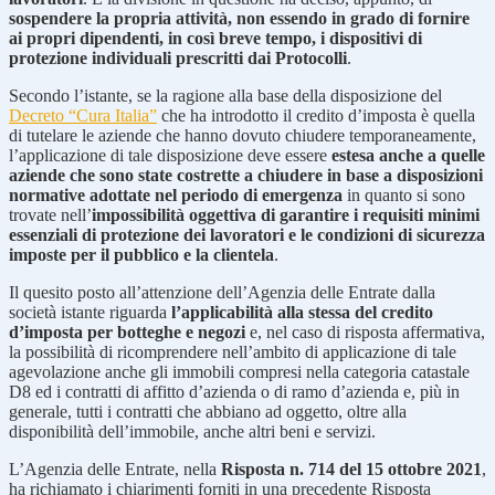
sospendere la propria attività, non essendo in grado di fornire
ai propri dipendenti, in così breve tempo, i dispositivi di
protezione individuali prescritti dai Protocolli
.
Secondo l’istante, se la ragione alla base della disposizione del
Decreto “Cura Italia”
che ha introdotto il credito d’imposta è quella
di tutelare le aziende che hanno dovuto chiudere temporaneamente,
l’applicazione di tale disposizione deve essere
estesa anche a quelle
aziende che sono state costrette a chiudere in base a disposizioni
normative adottate nel periodo di emergenza
in quanto si sono
trovate nell’
impossibilità oggettiva di garantire i requisiti minimi
essenziali di protezione dei lavoratori e le condizioni di sicurezza
imposte per il pubblico e la clientela
.
Il quesito posto all’attenzione dell’Agenzia delle Entrate dalla
società istante riguarda
l’applicabilità alla stessa del credito
d’imposta per botteghe e negozi
e, nel caso di risposta affermativa,
la possibilità di ricomprendere nell’ambito di applicazione di tale
agevolazione anche gli immobili compresi nella categoria catastale
D8 ed i contratti di affitto d’azienda o di ramo d’azienda e, più in
generale, tutti i contratti che abbiano ad oggetto, oltre alla
disponibilità dell’immobile, anche altri beni e servizi.
L’Agenzia delle Entrate, nella
Risposta n. 714 del 15 ottobre 2021
,
ha richiamato i chiarimenti forniti in una precedente Risposta