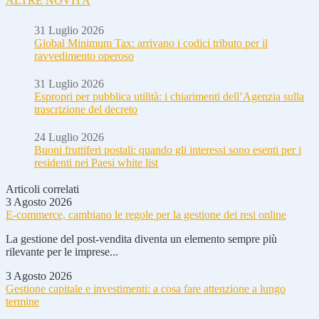
ALTRE NOVITÀ
31 Luglio 2026
Global Minimum Tax: arrivano i codici tributo per il
ravvedimento operoso
31 Luglio 2026
Espropri per pubblica utilità: i chiarimenti dell’Agenzia sulla
trascrizione del decreto
24 Luglio 2026
Buoni fruttiferi postali: quando gli interessi sono esenti per i
residenti nei Paesi white list
Articoli correlati
3 Agosto 2026
E-commerce, cambiano le regole per la gestione dei resi online
La gestione del post-vendita diventa un elemento sempre più
rilevante per le imprese...
3 Agosto 2026
Gestione capitale e investimenti: a cosa fare attenzione a lungo
termine