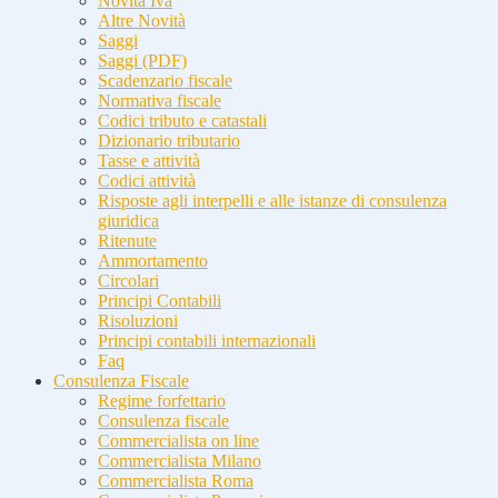
Novità Iva
Altre Novità
Saggi
Saggi (PDF)
Scadenzario fiscale
Normativa fiscale
Codici tributo e catastali
Dizionario tributario
Tasse e attività
Codici attività
Risposte agli interpelli e alle istanze di consulenza
giuridica
Ritenute
Ammortamento
Circolari
Principi Contabili
Risoluzioni
Principi contabili internazionali
Faq
Consulenza Fiscale
Regime forfettario
Consulenza fiscale
Commercialista on line
Commercialista Milano
Commercialista Roma