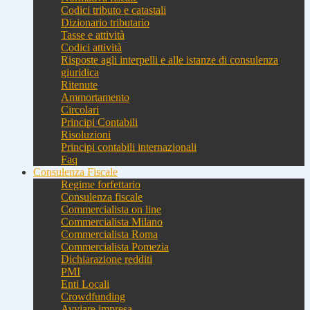
Codici tributo e catastali
Dizionario tributario
Tasse e attività
Codici attività
Risposte agli interpelli e alle istanze di consulenza
giuridica
Ritenute
Ammortamento
Circolari
Principi Contabili
Risoluzioni
Principi contabili internazionali
Faq
Consulenza Fiscale
Regime forfettario
Consulenza fiscale
Commercialista on line
Commercialista Milano
Commercialista Roma
Commercialista Pomezia
Dichiarazione redditi
PMI
Enti Locali
Crowdfunding
Avviare impresa