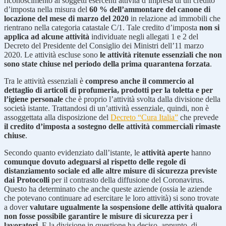
riconoscimento ai soggetti esercenti attività d’impresa di un credito
d’imposta nella misura del
60 % dell’ammontare del canone di
locazione del mese di marzo del 2020
in relazione ad immobili che
rientrano nella categoria catastale C/1. Tale credito d’imposta
non si
applica ad alcune attività
individuate negli allegati 1 e 2 del
Decreto del Presidente del Consiglio dei Ministri dell’11 marzo
2020. Le attività escluse sono
le attività ritenute essenziali che non
sono state chiuse nel periodo della prima quarantena forzata
.
Tra le attività essenziali è
compreso anche il commercio al
dettaglio di articoli di profumeria, prodotti per la toletta e per
l’igiene personale
che è proprio l’attività svolta dalla divisione della
società istante. Trattandosi di un’attività essenziale, quindi, non è
assoggettata alla disposizione del
Decreto “Cura Italia”
che prevede
il credito d’imposta a sostegno delle attività commerciali rimaste
chiuse
.
Secondo quanto evidenziato dall’istante, le
attività aperte
hanno
comunque dovuto adeguarsi al rispetto delle regole di
distanziamento sociale ed alle altre misure di sicurezza previste
dai Protocolli
per il contrasto della diffusione del Coronavirus.
Questo ha determinato che anche queste aziende (ossia le aziende
che potevano continuare ad esercitare le loro attività) si sono trovate
a dover
valutare ugualmente la sospensione delle attività qualora
non fosse possibile garantire le misure di sicurezza per i
lavoratori
. E la divisione in questione ha deciso, appunto, di