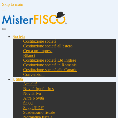
Skip to main
Società
Costituzione società
Costituzione società all’estero
Cerca un’impresa
Bilanci
Costituzione società Ltd Inglese
Costituzione società in Romania
Costituzione società alle Canarie
Convenzioni
Utilità
Attualità
Novità Irpef – Ires
Novità Iva
Altre Novità
Saggi
Saggi (PDF)
Scadenzario fiscale
Normativa fiscale