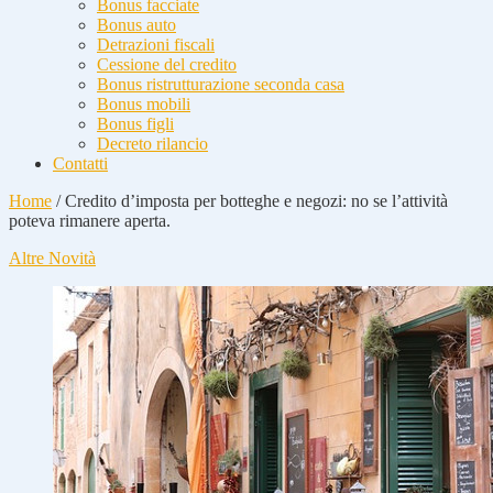
Bonus facciate
Bonus auto
Detrazioni fiscali
Cessione del credito
Bonus ristrutturazione seconda casa
Bonus mobili
Bonus figli
Decreto rilancio
Contatti
Home
/
Credito d’imposta per botteghe e negozi: no se l’attività
poteva rimanere aperta.
Altre Novità