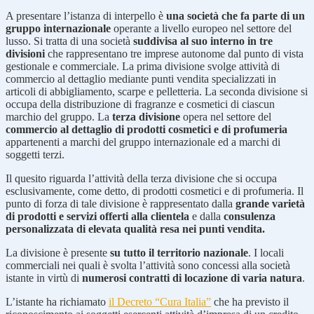
A presentare l’istanza di interpello è
una società che fa parte di un
gruppo internazionale
operante a livello europeo nel settore del
lusso. Si tratta di una società
suddivisa al suo interno in tre
divisioni
che rappresentano tre imprese autonome dal punto di vista
gestionale e commerciale. La prima divisione svolge attività di
commercio al dettaglio mediante punti vendita specializzati in
articoli di abbigliamento, scarpe e pelletteria. La seconda divisione si
occupa della distribuzione di fragranze e cosmetici di ciascun
marchio del gruppo. La
terza divisione
opera nel settore del
commercio al dettaglio di prodotti cosmetici e di profumeria
appartenenti a marchi del gruppo internazionale ed a marchi di
soggetti terzi.
Il quesito riguarda l’attività della terza divisione che si occupa
esclusivamente, come detto, di prodotti cosmetici e di profumeria. Il
punto di forza di tale divisione è rappresentato dalla
grande varietà
di prodotti e servizi offerti alla clientela
e dalla
consulenza
personalizzata di elevata qualità resa nei punti vendita.
La divisione è presente
su tutto il territorio nazionale
. I locali
commerciali nei quali è svolta l’attività sono concessi alla società
istante in virtù di
numerosi contratti di locazione di varia natura
.
L’istante ha richiamato
il Decreto “Cura Italia”
che ha previsto il