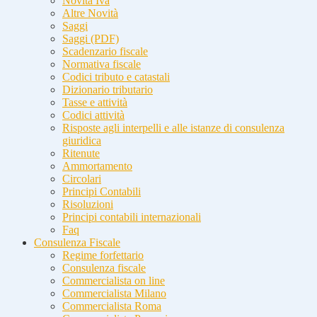
Novità Iva
Altre Novità
Saggi
Saggi (PDF)
Scadenzario fiscale
Normativa fiscale
Codici tributo e catastali
Dizionario tributario
Tasse e attività
Codici attività
Risposte agli interpelli e alle istanze di consulenza
giuridica
Ritenute
Ammortamento
Circolari
Principi Contabili
Risoluzioni
Principi contabili internazionali
Faq
Consulenza Fiscale
Regime forfettario
Consulenza fiscale
Commercialista on line
Commercialista Milano
Commercialista Roma