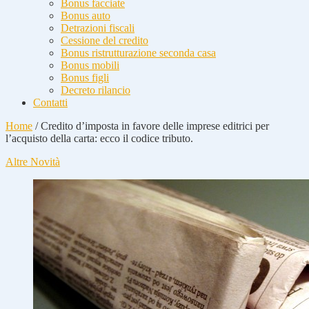
Bonus facciate
Bonus auto
Detrazioni fiscali
Cessione del credito
Bonus ristrutturazione seconda casa
Bonus mobili
Bonus figli
Decreto rilancio
Contatti
Home
/
Credito d’imposta in favore delle imprese editrici per
l’acquisto della carta: ecco il codice tributo.
Altre Novità