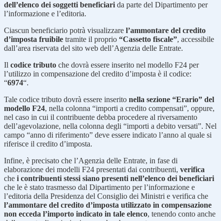
dell’elenco dei soggetti beneficiari
da parte del Dipartimento per
l’informazione e l’editoria.
Ciascun beneficiario potrà visualizzare
l’ammontare del credito
d’imposta fruibile
tramite il proprio
“Cassetto fiscale”
, accessibile
dall’area riservata del sito web dell’Agenzia delle Entrate.
Il
codice tributo
che dovrà essere inserito nel modello F24 per
l’utilizzo in compensazione del credito d’imposta è il codice:
“
6974
“.
Tale codice tributo dovrà essere inserito
nella sezione “Erario” del
modello F24
, nella colonna “importi a credito compensati”, oppure,
nel caso in cui il contribuente debba procedere al riversamento
dell’agevolazione, nella colonna degli “importi a debito versati”. Nel
campo “anno di riferimento” deve essere indicato l’anno al quale si
riferisce il credito d’imposta.
Infine, è precisato che l’Agenzia delle Entrate, in fase di
elaborazione dei modelli F24 presentati dai contribuenti,
verifica
che
i contribuenti stessi siano presenti nell’elenco dei beneficiari
che le è stato trasmesso dal Dipartimento per l’informazione e
l’editoria della Presidenza del Consiglio dei Ministri e verifica che
l’ammontare del credito d’imposta utilizzato in compensazione
non ecceda l’importo indicato in tale elenco
, tenendo conto anche