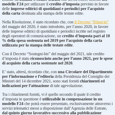
modello F24
per utilizzare il
credito d’imposta
previsto in favore
delle
imprese editrici di quotidiani e periodici per l’acquisto
della carta
destinata alla stampa delle testate edite.
Nella Risoluzione, è stato ricordato che, con
il Decreto “Rilancio”
del maggio del 2020, è stato introdotto, per l’anno 2020, in favore
delle imprese editrici di quotidiani e periodici iscritte nel registro
degli operatori di comunicazione, un
credito d’imposta pari al 10
% della spesa sostenuta nel 2019 per l’acquisto della carta
utilizzata per la stampa delle testate edite
.
Con il Decreto “Sostegni-bis” del maggio del 2021, tale credito
d’imposta è stato
riconosciuto anche per l’anno 2021, per le spese
di acquisto della carta sostenute nel 2020
.
E’ stato, altresì, ricordato che, con
una Circolare del Dipartimento
per l’informazione e l’editoria
della Presidenza del Consiglio dei
Ministri del 14 dicembre 2021, sono stati forniti
chiarimenti ed
indicazioni per l’attuazione
di tale agevolazione.
Tra i chiarimenti forniti, vi è quello secondo il quale il credito
d’imposta in questione è
utilizzabile in compensazione in un
modello F24
che potrà essere presentato, esclusivamente attraverso i
servizi telematici messi a disposizione dall’Agenzia delle Entrate,
dal quinto giorno lavorativo successivo alla pubblicazione