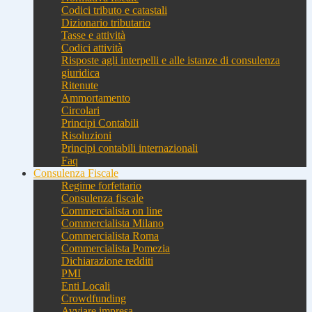
Codici tributo e catastali
Dizionario tributario
Tasse e attività
Codici attività
Risposte agli interpelli e alle istanze di consulenza
giuridica
Ritenute
Ammortamento
Circolari
Principi Contabili
Risoluzioni
Principi contabili internazionali
Faq
Consulenza Fiscale
Regime forfettario
Consulenza fiscale
Commercialista on line
Commercialista Milano
Commercialista Roma
Commercialista Pomezia
Dichiarazione redditi
PMI
Enti Locali
Crowdfunding
Avviare impresa