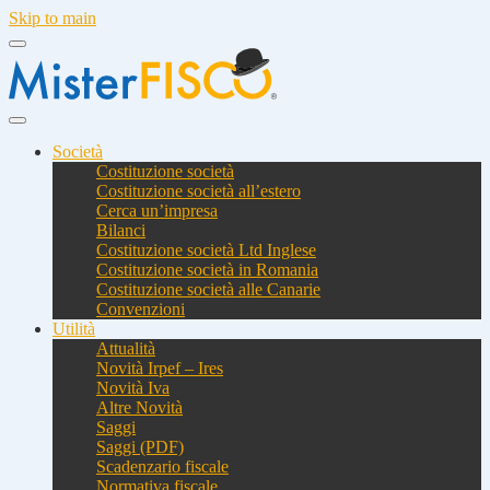
Skip to main
Società
Costituzione società
Costituzione società all’estero
Cerca un’impresa
Bilanci
Costituzione società Ltd Inglese
Costituzione società in Romania
Costituzione società alle Canarie
Convenzioni
Utilità
Attualità
Novità Irpef – Ires
Novità Iva
Altre Novità
Saggi
Saggi (PDF)
Scadenzario fiscale
Normativa fiscale