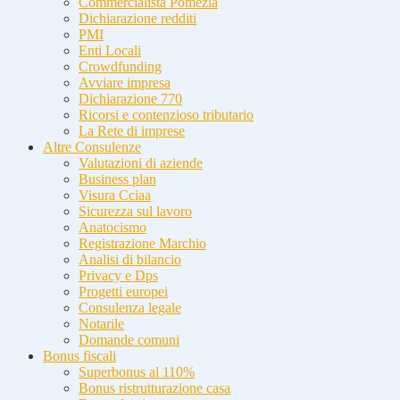
Commercialista Pomezia
Dichiarazione redditi
PMI
Enti Locali
Crowdfunding
Avviare impresa
Dichiarazione 770
Ricorsi e contenzioso tributario
La Rete di imprese
Altre Consulenze
Valutazioni di aziende
Business plan
Visura Cciaa
Sicurezza sul lavoro
Anatocismo
Registrazione Marchio
Analisi di bilancio
Privacy e Dps
Progetti europei
Consulenza legale
Notarile
Domande comuni
Bonus fiscali
Superbonus al 110%
Bonus ristrutturazione casa