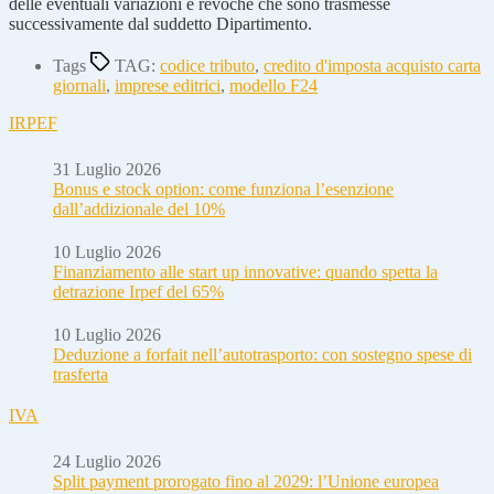
delle eventuali variazioni e revoche che sono trasmesse
successivamente dal suddetto Dipartimento.
Tags
TAG:
codice tributo
,
credito d'imposta acquisto carta
giornali
,
imprese editrici
,
modello F24
IRPEF
31 Luglio 2026
Bonus e stock option: come funziona l’esenzione
dall’addizionale del 10%
10 Luglio 2026
Finanziamento alle start up innovative: quando spetta la
detrazione Irpef del 65%
10 Luglio 2026
Deduzione a forfait nell’autotrasporto: con sostegno spese di
trasferta
IVA
24 Luglio 2026
Split payment prorogato fino al 2029: l’Unione europea