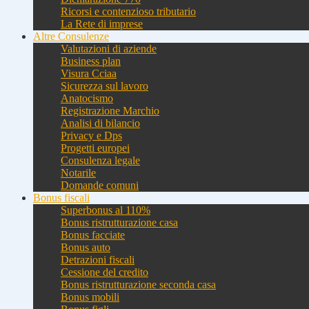
Ricorsi e contenzioso tributario
La Rete di imprese
Altre Consulenze
Valutazioni di aziende
Business plan
Visura Cciaa
Sicurezza sul lavoro
Anatocismo
Registrazione Marchio
Analisi di bilancio
Privacy e Dps
Progetti europei
Consulenza legale
Notarile
Domande comuni
Bonus fiscali
Superbonus al 110%
Bonus ristrutturazione casa
Bonus facciate
Bonus auto
Detrazioni fiscali
Cessione del credito
Bonus ristrutturazione seconda casa
Bonus mobili