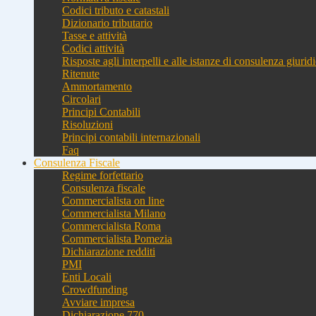
Codici tributo e catastali
Dizionario tributario
Tasse e attività
Codici attività
Risposte agli interpelli e alle istanze di consulenza giurid
Ritenute
Ammortamento
Circolari
Principi Contabili
Risoluzioni
Principi contabili internazionali
Faq
Consulenza Fiscale
Regime forfettario
Consulenza fiscale
Commercialista on line
Commercialista Milano
Commercialista Roma
Commercialista Pomezia
Dichiarazione redditi
PMI
Enti Locali
Crowdfunding
Avviare impresa
Dichiarazione 770