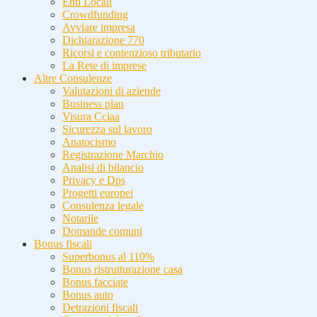
Enti Locali
Crowdfunding
Avviare impresa
Dichiarazione 770
Ricorsi e contenzioso tributario
La Rete di imprese
Altre Consulenze
Valutazioni di aziende
Business plan
Visura Cciaa
Sicurezza sul lavoro
Anatocismo
Registrazione Marchio
Analisi di bilancio
Privacy e Dps
Progetti europei
Consulenza legale
Notarile
Domande comuni
Bonus fiscali
Superbonus al 110%
Bonus ristrutturazione casa
Bonus facciate
Bonus auto
Detrazioni fiscali