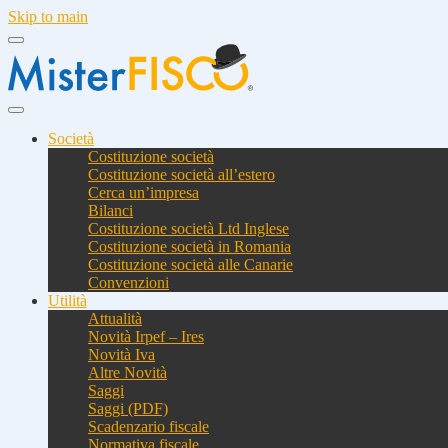
Skip to main
Società
Costituzione società
Costituzione società all’estero
Cerca un’impresa
Bilanci
Costituzione società Ltd Inglese
Costituzione società in Romania
Costituzione società alle Canarie
Convenzioni
Utilità
Attualità
Novità Irpef – Ires
Novità Iva
Altre Novità
Saggi
Saggi (PDF)
Scadenzario fiscale
Normativa fiscale