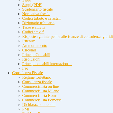
Saggi
Saggi (PDF)
Scadenzario fiscale
Normativa fiscale
Codici tributo e catastali
Dizionario tributario
Tasse e attività
Codici attività
Risposte agli interpelli e alle istanze di consulenza giurid
Ritenute
Ammortamento
Circolari
Principi Contabili
Risoluzioni
Principi contabili internazionali
Faq
Consulenza Fiscale
Regime forfettario
Consulenza fiscale
Commercialista on line
Commercialista Milano
Commercialista Roma
Commercialista Pomezia
Dichiarazione redditi
PMI