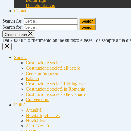
Bonus figli
Decreto rilancio
Contatti
Search for:
Search for:
Close search
Dal 2000 il tuo riferimento online su fisco e tasse - da sempre a tua d
Società
Costituzione società
Costituzione società all’estero
Cerca un’impresa
Bilanci
Costituzione società Ltd Inglese
Costituzione società in Romania
Costituzione società alle Canarie
Convenzioni
Utilità
Attualità
Novità Irpef – Ires
Novità Iva
Altre Novità