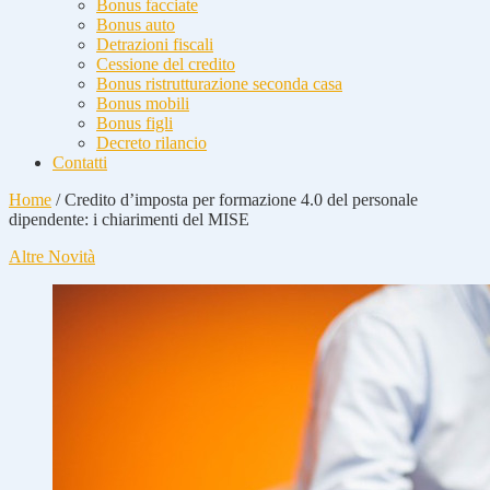
Bonus facciate
Bonus auto
Detrazioni fiscali
Cessione del credito
Bonus ristrutturazione seconda casa
Bonus mobili
Bonus figli
Decreto rilancio
Contatti
Home
/
Credito d’imposta per formazione 4.0 del personale
dipendente: i chiarimenti del MISE
Altre Novità