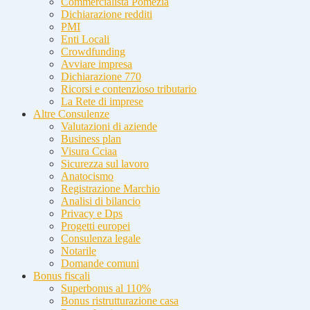
Commercialista Pomezia
Dichiarazione redditi
PMI
Enti Locali
Crowdfunding
Avviare impresa
Dichiarazione 770
Ricorsi e contenzioso tributario
La Rete di imprese
Altre Consulenze
Valutazioni di aziende
Business plan
Visura Cciaa
Sicurezza sul lavoro
Anatocismo
Registrazione Marchio
Analisi di bilancio
Privacy e Dps
Progetti europei
Consulenza legale
Notarile
Domande comuni
Bonus fiscali
Superbonus al 110%
Bonus ristrutturazione casa