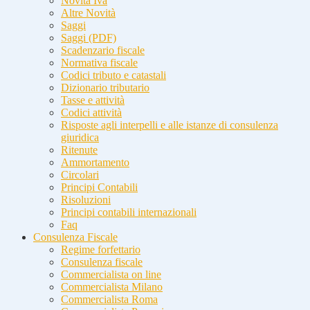
Novità Iva
Altre Novità
Saggi
Saggi (PDF)
Scadenzario fiscale
Normativa fiscale
Codici tributo e catastali
Dizionario tributario
Tasse e attività
Codici attività
Risposte agli interpelli e alle istanze di consulenza
giuridica
Ritenute
Ammortamento
Circolari
Principi Contabili
Risoluzioni
Principi contabili internazionali
Faq
Consulenza Fiscale
Regime forfettario
Consulenza fiscale
Commercialista on line
Commercialista Milano
Commercialista Roma