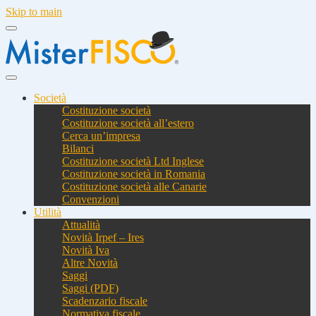
Skip to main
Società
Costituzione società
Costituzione società all’estero
Cerca un’impresa
Bilanci
Costituzione società Ltd Inglese
Costituzione società in Romania
Costituzione società alle Canarie
Convenzioni
Utilità
Attualità
Novità Irpef – Ires
Novità Iva
Altre Novità
Saggi
Saggi (PDF)
Scadenzario fiscale
Normativa fiscale