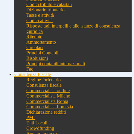
Codici tributo e catastali
Dizionario tributario
Tasse e attività
Codici attività
Risposte agli interpelli e alle istanze di consulenza
giuridica
Ritenute
Ammortamento
Circolari
Principi Contabili
Risoluzioni
Principi contabili internazionali
Faq
Consulenza Fiscale
Regime forfettario
Consulenza fiscale
Commercialista on line
Commercialista Milano
Commercialista Roma
Commercialista Pomezia
Dichiarazione redditi
PMI
Enti Locali
Crowdfunding
Avviare impresa