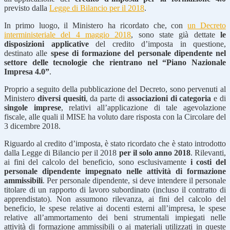
previsto dalla
Legge di Bilancio per il 2018
.
In primo luogo, il Ministero ha ricordato che, con
un Decreto
interministeriale del 4 maggio 2018
, sono state già dettate
le
disposizioni applicative
del credito d’imposta in questione,
destinato alle
spese di formazione del personale dipendente nel
settore delle tecnologie che rientrano nel “Piano Nazionale
Impresa 4.0”
.
Proprio a seguito della pubblicazione del Decreto, sono pervenuti al
Ministero
diversi quesiti
, da parte di
associazioni di categoria
e di
singole imprese
, relativi all’applicazione di tale agevolazione
fiscale, alle quali il MISE ha voluto dare risposta con la Circolare del
3 dicembre 2018.
Riguardo al credito d’imposta, è stato ricordato che è stato introdotto
dalla Legge di Bilancio per il 2018
per il solo anno 2018
. Rilevanti,
ai fini del calcolo del beneficio, sono esclusivamente
i costi del
personale dipendente impegnato nelle attività di formazione
ammissibili
. Per personale dipendente, si deve intendere il personale
titolare di un rapporto di lavoro subordinato (incluso il contratto di
apprendistato). Non assumono rilevanza, ai fini del calcolo del
beneficio, le spese relative ai docenti esterni all’impresa, le spese
relative all’ammortamento dei beni strumentali impiegati nelle
attività di formazione ammissibili o ai materiali utilizzati in queste