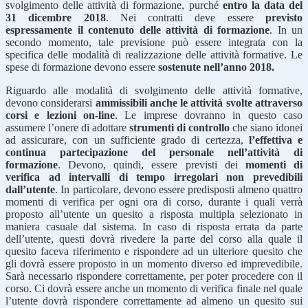
svolgimento delle attività di formazione, purché
entro la data del
31 dicembre 2018
. Nei contratti deve essere
previsto
espressamente il contenuto delle attività di formazione
. In un
secondo momento, tale previsione può essere integrata con la
specifica delle modalità di realizzazione delle attività formative. Le
spese di formazione devono essere
sostenute nell’anno 2018.
Riguardo alle modalità di svolgimento delle attività formative,
devono considerarsi
ammissibili anche le attività svolte attraverso
corsi e lezioni on-line
. Le imprese dovranno in questo caso
assumere l’onere di adottare
strumenti di controllo
che siano idonei
ad assicurare, con un sufficiente grado di certezza,
l’effettiva e
continua partecipazione del personale nell’attività di
formazione
. Devono, quindi, essere previsti dei
momenti di
verifica ad intervalli di tempo irregolari non prevedibili
dall’utente
. In particolare, devono essere predisposti almeno quattro
momenti di verifica per ogni ora di corso, durante i quali verrà
proposto all’utente un quesito a risposta multipla selezionato in
maniera casuale dal sistema. In caso di risposta errata da parte
dell’utente, questi dovrà rivedere la parte del corso alla quale il
quesito faceva riferimento e rispondere ad un ulteriore quesito che
gli dovrà essere proposto in un momento diverso ed imprevedibile.
Sarà necessario rispondere correttamente, per poter procedere con il
corso. Ci dovrà essere anche un momento di verifica finale nel quale
l’utente dovrà rispondere correttamente ad almeno un quesito sui