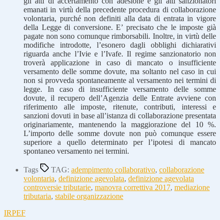
gli atti di accertamento con adesione e gli atti sanzionatori
emanati in virtù della precedente procedura di collaborazione
volontaria, purché non definiti alla data di entrata in vigore
della Legge di conversione. E’ precisato che le imposte già
pagate non sono comunque rimborsabili. Inoltre, in virtù delle
modifiche introdotte, l’esonero dagli obblighi dichiarativi
riguarda anche l’Ivie e l’Ivafe. Il regime sanzionatorio non
troverà applicazione in caso di mancato o insufficiente
versamento delle somme dovute, ma soltanto nel caso in cui
non si provveda spontaneamente al versamento nei termini di
legge. In caso di insufficiente versamento delle somme
dovute, il recupero dell’Agenzia delle Entrate avviene con
riferimento alle imposte, ritenute, contributi, interessi e
sanzioni dovuti in base all’istanza di collaborazione presentata
originariamente, mantenendo la maggiorazione del 10 %.
L’importo delle somme dovute non può comunque essere
superiore a quello determinato per l’ipotesi di mancato
spontaneo versamento nei termini.
Tags
TAG:
adempimento collaborativo
,
collaborazione
volontaria
,
definizione agevolata
,
definizione agevolata
controversie tributarie
,
manovra correttiva 2017
,
mediazione
tributaria
,
stabile organizzazione
IRPEF