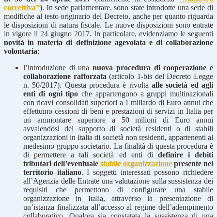
correttiva”
). In sede parlamentare, sono state introdotte una serie di
modifiche al testo originario del Decreto, anche per quanto riguarda
le disposizioni di natura fiscale. Le nuove disposizioni sono entrate
in vigore il 24 giugno 2017. In particolare, evidenziamo le seguenti
novità in materia di definizione agevolata e di collaborazione
volontaria
:
l’introduzione di una
nuova procedura di cooperazione e
collaborazione rafforzata
(articolo 1-bis del Decreto Legge
n. 50/2017). Questa procedura è rivolta
alle società ed agli
enti di ogni tipo
che appartengono a gruppi multinazionali
con ricavi consolidati superiori a 1 miliardo di Euro annui che
effettuino cessioni di beni e prestazioni di servizi in Italia per
un ammontare superiore a 50 milioni di Euro annui
avvalendosi del supporto di società residenti o di stabili
organizzazioni in Italia di società non residenti, appartenenti al
medesimo gruppo societario. La finalità di questa procedura è
di permettere a tali società ed enti di
definire i debiti
tributari dell’eventuale
stabile organizzazione
presente nel
territorio italiano
. I soggetti interessati possono richiedere
all’Agenzia delle Entrate una valutazione sulla sussistenza dei
requisiti che permettono di configurare una stabile
organizzazione in Italia, attraverso la presentazione di
un’istanza finalizzata all’accesso al regime dell’adempimento
collaborativo. Qualora sia constatata la sussistenza di una