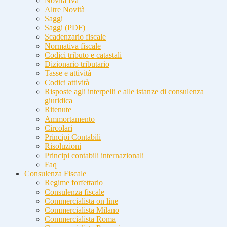
Novità Iva
Altre Novità
Saggi
Saggi (PDF)
Scadenzario fiscale
Normativa fiscale
Codici tributo e catastali
Dizionario tributario
Tasse e attività
Codici attività
Risposte agli interpelli e alle istanze di consulenza
giuridica
Ritenute
Ammortamento
Circolari
Principi Contabili
Risoluzioni
Principi contabili internazionali
Faq
Consulenza Fiscale
Regime forfettario
Consulenza fiscale
Commercialista on line
Commercialista Milano
Commercialista Roma