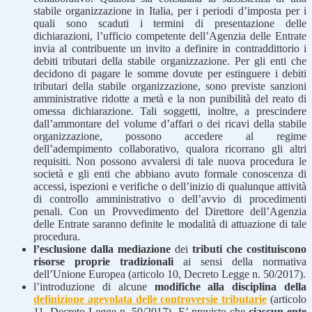
stabile organizzazione in Italia, per i periodi d’imposta per i
quali sono scaduti i termini di presentazione delle
dichiarazioni, l’ufficio competente dell’Agenzia delle Entrate
invia al contribuente un invito a definire in contraddittorio i
debiti tributari della stabile organizzazione. Per gli enti che
decidono di pagare le somme dovute per estinguere i debiti
tributari della stabile organizzazione, sono previste sanzioni
amministrative ridotte a metà e la non punibilità del reato di
omessa dichiarazione. Tali soggetti, inoltre, a prescindere
dall’ammontare del volume d’affari o dei ricavi della stabile
organizzazione, possono accedere al regime
dell’adempimento collaborativo, qualora ricorrano gli altri
requisiti. Non possono avvalersi di tale nuova procedura le
società e gli enti che abbiano avuto formale conoscenza di
accessi, ispezioni e verifiche o dell’inizio di qualunque attività
di controllo amministrativo o dell’avvio di procedimenti
penali. Con un Provvedimento del Direttore dell’Agenzia
delle Entrate saranno definite le modalità di attuazione di tale
procedura.
l’esclusione dalla mediazione
dei
tributi che costituiscono
risorse proprie tradizionali
ai sensi della normativa
dell’Unione Europea (articolo 10, Decreto Legge n. 50/2017).
l’introduzione di alcune
modifiche alla disciplina della
definizione agevolata delle controversie tributarie
(articolo
11, Decreto Legge n. 50/2017). E’ previsto che
ciascun ente