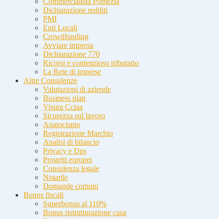
Commercialista Pomezia
Dichiarazione redditi
PMI
Enti Locali
Crowdfunding
Avviare impresa
Dichiarazione 770
Ricorsi e contenzioso tributario
La Rete di imprese
Altre Consulenze
Valutazioni di aziende
Business plan
Visura Cciaa
Sicurezza sul lavoro
Anatocismo
Registrazione Marchio
Analisi di bilancio
Privacy e Dps
Progetti europei
Consulenza legale
Notarile
Domande comuni
Bonus fiscali
Superbonus al 110%
Bonus ristrutturazione casa