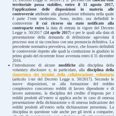
territoriale possa stabilire, entro il 31 agosto 2017,
l’applicazione delle disposizioni in materia alle
controversie
attribuite alla giurisdizione tributaria nella quale
è parte l’ente medesimo. Sono, inoltre, ora definibili le
controversie
il cui ricorso sia stato notificato alla
controparte entro
la data di entrata in vigore del Decreto
Legge n. 50/2017 (
24 aprile 2017
) e per le quali alla data di
presentazione della domanda di definizione agevolata il
processo non si sia concluso con una pronuncia definitiva. La
precedente normativa prevedeva, invece, che fossero definibili
le controversie rispetto alle quali la costituzione in giudizio in
primo grado del ricorrente fosse avvenuta entro il 31 dicembre
2016.
l’introduzione di alcune
modifiche
alla disciplina della
voluntary disclosure
e, in particolare, alla
disciplina della
riapertura dei termini della collaborazione volontaria
(articolo 1-ter del Decreto Legge n. 50/2017). Secondo le
nuove disposizioni, se alla formazione del reddito
complessivo concorrono redditi di lavoro dipendente e di
lavoro autonomo, la disciplina del credito d’imposta per i
redditi prodotti all’estero si applica anche in caso di omessa
presentazione della dichiarazione o di omessa indicazione dei
redditi prodotti all’estero nella dichiarazione presentata. La
disciplina in questione vale anche per gli inviti a comparire,