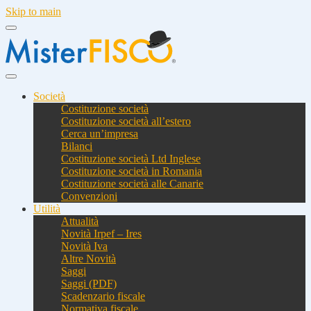
Skip to main
Società
Costituzione società
Costituzione società all’estero
Cerca un’impresa
Bilanci
Costituzione società Ltd Inglese
Costituzione società in Romania
Costituzione società alle Canarie
Convenzioni
Utilità
Attualità
Novità Irpef – Ires
Novità Iva
Altre Novità
Saggi
Saggi (PDF)
Scadenzario fiscale
Normativa fiscale