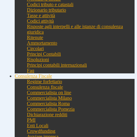
Codici tributo e catastali
Dizionario tributario
Tasse e attività
Codici attività
Risposte agli interpelli e alle istanze di consulenza
giuridica
Ritenute
Ammortamento
Circolari
Principi Contabili
Risoluzioni
Principi contabili internazionali
Faq
Consulenza Fiscale
Regime forfettario
Consulenza fiscale
Commercialista on line
Commercialista Milano
Commercialista Roma
Commercialista Pomezia
Dichiarazione redditi
PMI
Enti Locali
Crowdfunding
Avviare impresa