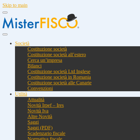
Skip to main
Società
Costituzione società
Costituzione società all’estero
Cerca un’impresa
Bilanci
Costituzione società Ltd Inglese
Costituzione società in Romania
Costituzione società alle Canarie
Convenzioni
Utilità
Attualità
Novità Irpef – Ires
Novità Iva
Altre Novità
Saggi
Saggi (PDF)
Scadenzario fiscale
Normativa fiscale