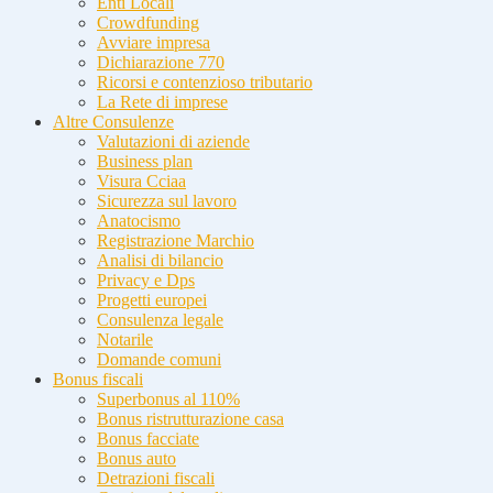
Enti Locali
Crowdfunding
Avviare impresa
Dichiarazione 770
Ricorsi e contenzioso tributario
La Rete di imprese
Altre Consulenze
Valutazioni di aziende
Business plan
Visura Cciaa
Sicurezza sul lavoro
Anatocismo
Registrazione Marchio
Analisi di bilancio
Privacy e Dps
Progetti europei
Consulenza legale
Notarile
Domande comuni
Bonus fiscali
Superbonus al 110%
Bonus ristrutturazione casa
Bonus facciate
Bonus auto
Detrazioni fiscali