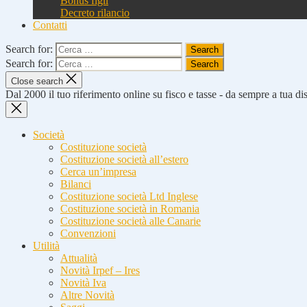
Bonus figli
Decreto rilancio
Contatti
Search for:
Search for:
Close search
Dal 2000 il tuo riferimento online su fisco e tasse - da sempre a tua d
Società
Costituzione società
Costituzione società all’estero
Cerca un’impresa
Bilanci
Costituzione società Ltd Inglese
Costituzione società in Romania
Costituzione società alle Canarie
Convenzioni
Utilità
Attualità
Novità Irpef – Ires
Novità Iva
Altre Novità