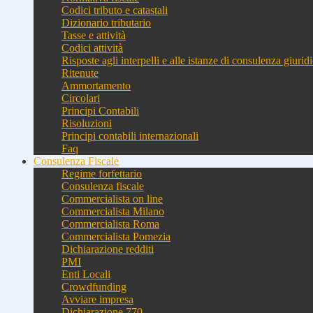
Codici tributo e catastali
Dizionario tributario
Tasse e attività
Codici attività
Risposte agli interpelli e alle istanze di consulenza giurid
Ritenute
Ammortamento
Circolari
Principi Contabili
Risoluzioni
Principi contabili internazionali
Faq
Consulenza Fiscale
Regime forfettario
Consulenza fiscale
Commercialista on line
Commercialista Milano
Commercialista Roma
Commercialista Pomezia
Dichiarazione redditi
PMI
Enti Locali
Crowdfunding
Avviare impresa
Dichiarazione 770