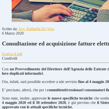
Scritto da:
Avv. Raffaella De Vico
6 Marzo 2020
Consultazione ed acquisizione fatture elett
Scarica il pdf
Condividi
Con
un Provvedimento del Direttore dell’Agenzia delle Entrate
d
loro duplicati informatici
.
Ora, infatti, sarà possibile accedere a tale servizio
fino al 4 maggio 2
E’ precisato, altresì, che per i
committenti/cessionari consumatori fi
Sono state, inoltre, approvate
le nuove specifiche tecniche
che sostit
4 maggio 2020 ed il 30 settembre 2020
, è già previsto che
il Sist
approvato con le attuali specifiche tecniche
.