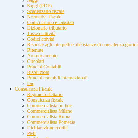
Saggi
Saggi (PDF)
Scadenzario fiscale
Normativa fiscale
Codici tributo e catastali
Dizionario tributario
Tasse e attività
Codici attività
Risposte agli interpelli e alle istanze di consulenza giurid
Ritenute
Ammortamento
Circolari
Principi Contabili
Risoluzioni
Principi contabili internazionali
Faq
Consulenza Fiscale
Regime forfettario
Consulenza fiscale
Commercialista on line
Commercialista Milano
Commercialista Roma
Commercialista Pomezia
Dichiarazione redditi
PMI