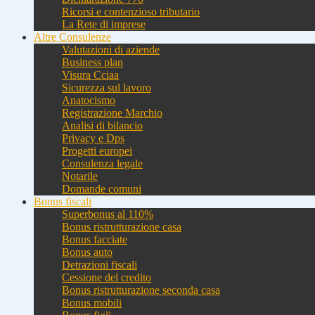
Ricorsi e contenzioso tributario
La Rete di imprese
Altre Consulenze
Valutazioni di aziende
Business plan
Visura Cciaa
Sicurezza sul lavoro
Anatocismo
Registrazione Marchio
Analisi di bilancio
Privacy e Dps
Progetti europei
Consulenza legale
Notarile
Domande comuni
Bonus fiscali
Superbonus al 110%
Bonus ristrutturazione casa
Bonus facciate
Bonus auto
Detrazioni fiscali
Cessione del credito
Bonus ristrutturazione seconda casa
Bonus mobili