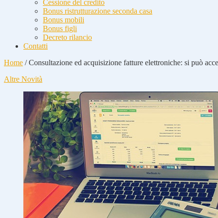
Cessione del credito
Bonus ristrutturazione seconda casa
Bonus mobili
Bonus figli
Decreto rilancio
Contatti
Home
/
Consultazione ed acquisizione fatture elettroniche: si può acc
Altre Novità