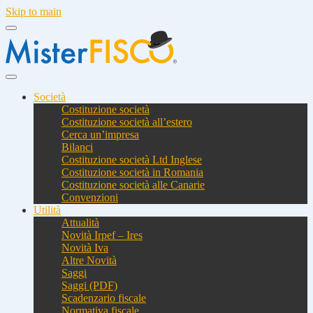
Skip to main
Società
Costituzione società
Costituzione società all’estero
Cerca un’impresa
Bilanci
Costituzione società Ltd Inglese
Costituzione società in Romania
Costituzione società alle Canarie
Convenzioni
Utilità
Attualità
Novità Irpef – Ires
Novità Iva
Altre Novità
Saggi
Saggi (PDF)
Scadenzario fiscale
Normativa fiscale