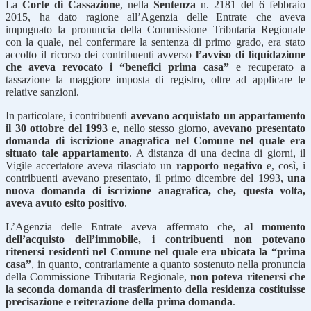
La
Corte di Cassazione
, nella
Sentenza
n. 2181 del 6 febbraio
2015, ha dato ragione all’Agenzia delle Entrate che aveva
impugnato la pronuncia della Commissione Tributaria Regionale
con la quale, nel confermare la sentenza di primo grado, era stato
accolto il ricorso dei contribuenti avverso
l’avviso di liquidazione
che aveva revocato i “benefici prima casa”
e recuperato a
tassazione la maggiore imposta di registro, oltre ad applicare le
relative sanzioni.
In particolare, i contribuenti
avevano acquistato un appartamento
il 30 ottobre del 1993
e, nello stesso giorno,
avevano presentato
domanda di iscrizione anagrafica nel Comune nel quale era
situato tale appartamento
. A distanza di una decina di giorni, il
Vigile accertatore aveva rilasciato un
rapporto negativo
e, così, i
contribuenti avevano presentato, il primo dicembre del 1993,
una
nuova domanda di iscrizione anagrafica, che, questa volta,
aveva avuto esito positivo
.
L’Agenzia delle Entrate aveva affermato che,
al momento
dell’acquisto dell’immobile, i contribuenti non potevano
ritenersi residenti nel Comune nel quale era ubicata la “prima
casa”
, in quanto, contrariamente a quanto sostenuto nella pronuncia
della Commissione Tributaria Regionale,
non poteva ritenersi che
la seconda domanda di trasferimento della residenza costituisse
precisazione e reiterazione della prima domanda
.