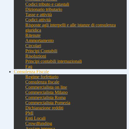
Codici tributo e catastali
Dizionario tributario
Tasse e attività
Codici attività
Risposte agli interpelli e alle istanze di consulenza
giuridica
Ritenute
Ammortamento
Circolari
Principi Contabili
Risoluzioni
Principi contabili internazionali
Faq
Consulenza Fiscale
Regime forfettario
Consulenza fiscale
Commercialista on line
Commercialista Milano
Commercialista Roma
Commercialista Pomezia
Dichiarazione redditi
PMI
Enti Locali
Crowdfunding
Avviare impresa