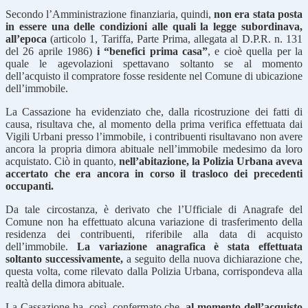
Secondo l’Amministrazione finanziaria, quindi,
non era stata posta
in essere una delle condizioni alle quali la legge subordinava,
all’epoca
(articolo 1, Tariffa, Parte Prima, allegata al D.P.R. n. 131
del 26 aprile 1986)
i “benefici prima casa”
, e cioè quella per la
quale le agevolazioni spettavano soltanto se al momento
dell’acquisto il compratore fosse residente nel Comune di ubicazione
dell’immobile.
La Cassazione ha evidenziato che, dalla ricostruzione dei fatti di
causa, risultava che, al momento della prima verifica effettuata dai
Vigili Urbani presso l’immobile, i contribuenti risultavano non avere
ancora la propria dimora abituale nell’immobile medesimo da loro
acquistato. Ciò in quanto,
nell’abitazione, la Polizia Urbana aveva
accertato che era ancora in corso il trasloco dei precedenti
occupanti.
Da tale circostanza, è derivato che l’Ufficiale di Anagrafe del
Comune non ha effettuato alcuna variazione di trasferimento della
residenza dei contribuenti, riferibile alla data di acquisto
dell’immobile.
La variazione anagrafica è stata effettuata
soltanto successivamente,
a seguito della nuova dichiarazione che,
questa volta, come rilevato dalla Polizia Urbana, corrispondeva alla
realtà della dimora abituale.
La Cassazione ha, così, confermato che,
al momento dell’acquisto