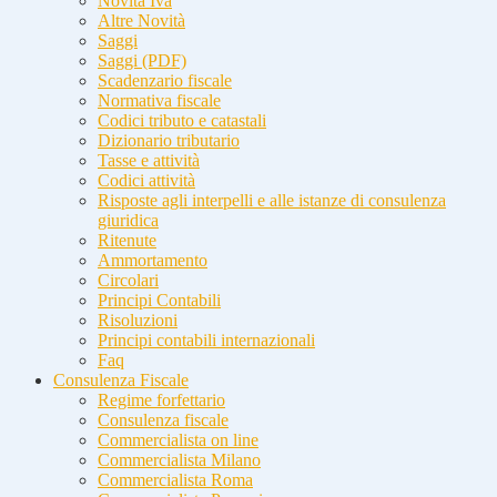
Novità Iva
Altre Novità
Saggi
Saggi (PDF)
Scadenzario fiscale
Normativa fiscale
Codici tributo e catastali
Dizionario tributario
Tasse e attività
Codici attività
Risposte agli interpelli e alle istanze di consulenza
giuridica
Ritenute
Ammortamento
Circolari
Principi Contabili
Risoluzioni
Principi contabili internazionali
Faq
Consulenza Fiscale
Regime forfettario
Consulenza fiscale
Commercialista on line
Commercialista Milano
Commercialista Roma