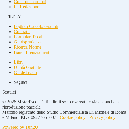
Collabora con noi
La Redazione
UTILITA'
Fogli di Calcolo Gratuiti
Contratti
Formulari fiscali
Giurisprudenza
Ricerca Norme
Bandi finanziamenti
Libri
Utilità Gratuite
Guide fiscali
Seguici
Seguici
© 2026 Misterfisco. Tutti i diritti sono riservati, è vietata anche la
riproduzione parziale.
Marchio registrato dello Studio Commercialista Di Michele di Roma
e Milano. P.Iva 09277651007 -
Cookie policy
-
Privacy policy
Powered by Tun2U