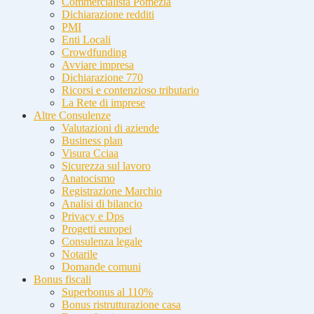
Commercialista Pomezia
Dichiarazione redditi
PMI
Enti Locali
Crowdfunding
Avviare impresa
Dichiarazione 770
Ricorsi e contenzioso tributario
La Rete di imprese
Altre Consulenze
Valutazioni di aziende
Business plan
Visura Cciaa
Sicurezza sul lavoro
Anatocismo
Registrazione Marchio
Analisi di bilancio
Privacy e Dps
Progetti europei
Consulenza legale
Notarile
Domande comuni
Bonus fiscali
Superbonus al 110%
Bonus ristrutturazione casa