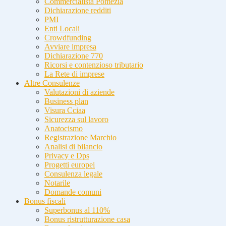
Commercialista Pomezia
Dichiarazione redditi
PMI
Enti Locali
Crowdfunding
Avviare impresa
Dichiarazione 770
Ricorsi e contenzioso tributario
La Rete di imprese
Altre Consulenze
Valutazioni di aziende
Business plan
Visura Cciaa
Sicurezza sul lavoro
Anatocismo
Registrazione Marchio
Analisi di bilancio
Privacy e Dps
Progetti europei
Consulenza legale
Notarile
Domande comuni
Bonus fiscali
Superbonus al 110%
Bonus ristrutturazione casa