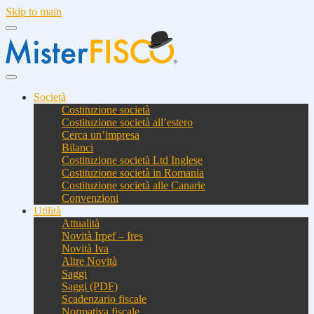
Skip to main
Società
Costituzione società
Costituzione società all’estero
Cerca un’impresa
Bilanci
Costituzione società Ltd Inglese
Costituzione società in Romania
Costituzione società alle Canarie
Convenzioni
Utilità
Attualità
Novità Irpef – Ires
Novità Iva
Altre Novità
Saggi
Saggi (PDF)
Scadenzario fiscale
Normativa fiscale