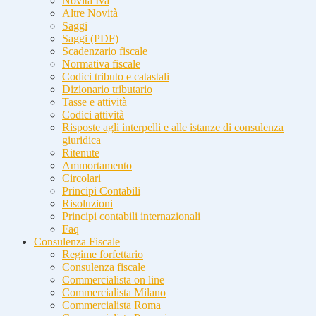
Novità Iva
Altre Novità
Saggi
Saggi (PDF)
Scadenzario fiscale
Normativa fiscale
Codici tributo e catastali
Dizionario tributario
Tasse e attività
Codici attività
Risposte agli interpelli e alle istanze di consulenza
giuridica
Ritenute
Ammortamento
Circolari
Principi Contabili
Risoluzioni
Principi contabili internazionali
Faq
Consulenza Fiscale
Regime forfettario
Consulenza fiscale
Commercialista on line
Commercialista Milano
Commercialista Roma