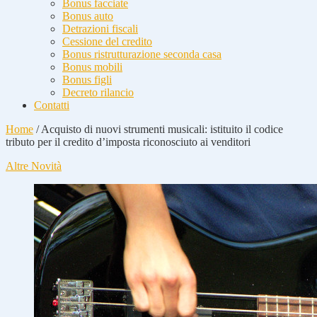
Bonus facciate
Bonus auto
Detrazioni fiscali
Cessione del credito
Bonus ristrutturazione seconda casa
Bonus mobili
Bonus figli
Decreto rilancio
Contatti
Home
/
Acquisto di nuovi strumenti musicali: istituito il codice
tributo per il credito d’imposta riconosciuto ai venditori
Altre Novità