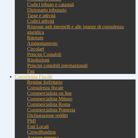
Codici tributo e catastali
Dizionario tributario
Tasse e attività
Codici attività
Risposte agli interpelli e alle istanze di consulenza
giuridica
Ritenute
Ammortamento
Circolari
Principi Contabili
Risoluzioni
Principi contabili internazionali
Faq
Consulenza Fiscale
Regime forfettario
Consulenza fiscale
Commercialista on line
Commercialista Milano
Commercialista Roma
Commercialista Pomezia
Dichiarazione redditi
PMI
Enti Locali
Crowdfunding
Avviare impresa