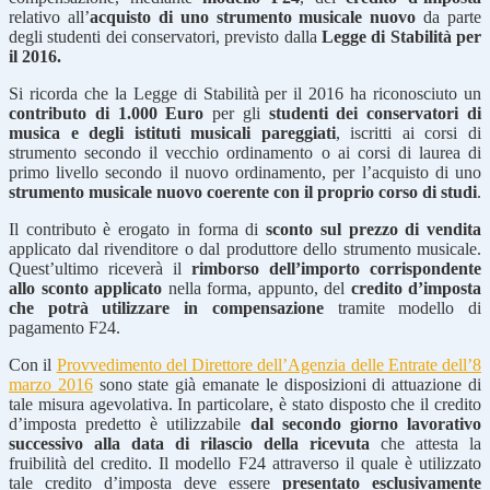
relativo all’
acquisto di uno strumento musicale nuovo
da parte
degli studenti dei conservatori, previsto dalla
Legge di Stabilità per
il 2016.
Si ricorda che la Legge di Stabilità per il 2016 ha riconosciuto un
contributo di 1.000 Euro
per gli
studenti dei conservatori di
musica e degli istituti musicali pareggiati
, iscritti ai corsi di
strumento secondo il vecchio ordinamento o ai corsi di laurea di
primo livello secondo il nuovo ordinamento, per l’acquisto di uno
strumento musicale nuovo coerente con il proprio corso di studi
.
Il contributo è erogato in forma di
sconto sul prezzo di vendita
applicato dal rivenditore o dal produttore dello strumento musicale.
Quest’ultimo riceverà il
rimborso dell’importo corrispondente
allo sconto applicato
nella forma, appunto, del
credito d’imposta
che potrà utilizzare in compensazione
tramite modello di
pagamento F24.
Con il
Provvedimento del Direttore dell’Agenzia delle Entrate dell’8
marzo 2016
sono state già emanate le disposizioni di attuazione di
tale misura agevolativa. In particolare, è stato disposto che il credito
d’imposta predetto è utilizzabile
dal secondo giorno lavorativo
successivo alla data di rilascio della ricevuta
che attesta la
fruibilità del credito. Il modello F24 attraverso il quale è utilizzato
tale credito d’imposta deve essere
presentato esclusivamente