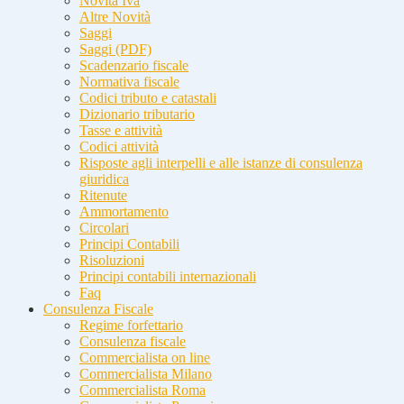
Novità Iva
Altre Novità
Saggi
Saggi (PDF)
Scadenzario fiscale
Normativa fiscale
Codici tributo e catastali
Dizionario tributario
Tasse e attività
Codici attività
Risposte agli interpelli e alle istanze di consulenza
giuridica
Ritenute
Ammortamento
Circolari
Principi Contabili
Risoluzioni
Principi contabili internazionali
Faq
Consulenza Fiscale
Regime forfettario
Consulenza fiscale
Commercialista on line
Commercialista Milano
Commercialista Roma