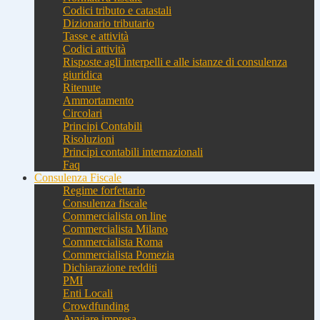
Codici tributo e catastali
Dizionario tributario
Tasse e attività
Codici attività
Risposte agli interpelli e alle istanze di consulenza
giuridica
Ritenute
Ammortamento
Circolari
Principi Contabili
Risoluzioni
Principi contabili internazionali
Faq
Consulenza Fiscale
Regime forfettario
Consulenza fiscale
Commercialista on line
Commercialista Milano
Commercialista Roma
Commercialista Pomezia
Dichiarazione redditi
PMI
Enti Locali
Crowdfunding
Avviare impresa