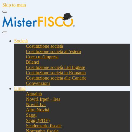
Skip to main
Società
Costituzione società
Costituzione società all’estero
Cerca un’impresa
Bilanci
Costituzione società Ltd Inglese
Costituzione società in Romania
Costituzione società alle Canarie
Convenzioni
Utilità
Attualità
Novità Irpef – Ires
Novità Iva
Altre Novità
Saggi
Saggi (PDF)
Scadenzario fiscale
Normativa fiscale