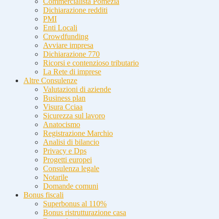
Commercialista Pomezia
Dichiarazione redditi
PMI
Enti Locali
Crowdfunding
Avviare impresa
Dichiarazione 770
Ricorsi e contenzioso tributario
La Rete di imprese
Altre Consulenze
Valutazioni di aziende
Business plan
Visura Cciaa
Sicurezza sul lavoro
Anatocismo
Registrazione Marchio
Analisi di bilancio
Privacy e Dps
Progetti europei
Consulenza legale
Notarile
Domande comuni
Bonus fiscali
Superbonus al 110%
Bonus ristrutturazione casa