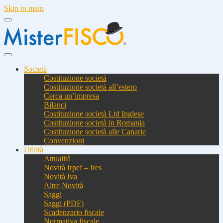
Skip to main
Società
Costituzione società
Costituzione società all’estero
Cerca un’impresa
Bilanci
Costituzione società Ltd Inglese
Costituzione società in Romania
Costituzione società alle Canarie
Convenzioni
Utilità
Attualità
Novità Irpef – Ires
Novità Iva
Altre Novità
Saggi
Saggi (PDF)
Scadenzario fiscale
Normativa fiscale