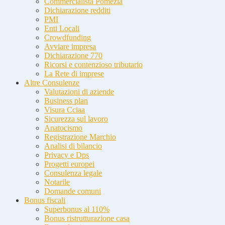
Commercialista Pomezia
Dichiarazione redditi
PMI
Enti Locali
Crowdfunding
Avviare impresa
Dichiarazione 770
Ricorsi e contenzioso tributario
La Rete di imprese
Altre Consulenze
Valutazioni di aziende
Business plan
Visura Cciaa
Sicurezza sul lavoro
Anatocismo
Registrazione Marchio
Analisi di bilancio
Privacy e Dps
Progetti europei
Consulenza legale
Notarile
Domande comuni
Bonus fiscali
Superbonus al 110%
Bonus ristrutturazione casa