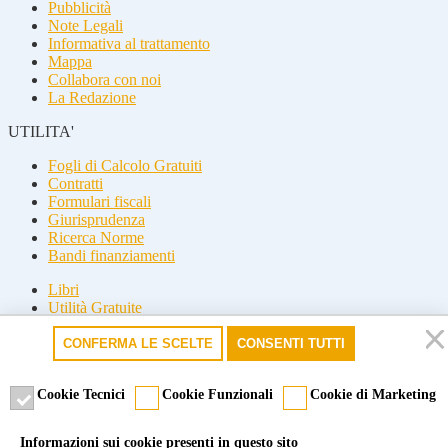
Pubblicità
Note Legali
Informativa al trattamento
Mappa
Collabora con noi
La Redazione
UTILITA'
Fogli di Calcolo Gratuiti
Contratti
Formulari fiscali
Giurisprudenza
Ricerca Norme
Bandi finanziamenti
Libri
Utilità Gratuite
Guide fiscali
CONFERMA LE SCELTE
CONSENTI TUTTI
Seguici
Seguici
Cookie Tecnici
Cookie Funzionali
Cookie di Marketing
© 2026 Misterfisco. Tutti i diritti sono riservati, è vietata anche la
Informazioni sui cookie presenti in questo sito
riproduzione parziale.