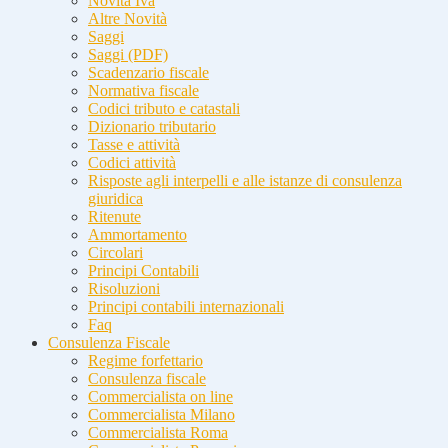
Novità Iva
Altre Novità
Saggi
Saggi (PDF)
Scadenzario fiscale
Normativa fiscale
Codici tributo e catastali
Dizionario tributario
Tasse e attività
Codici attività
Risposte agli interpelli e alle istanze di consulenza
giuridica
Ritenute
Ammortamento
Circolari
Principi Contabili
Risoluzioni
Principi contabili internazionali
Faq
Consulenza Fiscale
Regime forfettario
Consulenza fiscale
Commercialista on line
Commercialista Milano
Commercialista Roma