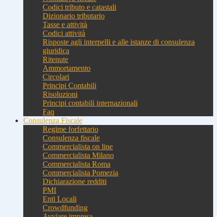
Codici tributo e catastali
Dizionario tributario
Tasse e attività
Codici attività
Risposte agli interpelli e alle istanze di consulenza
giuridica
Ritenute
Ammortamento
Circolari
Principi Contabili
Risoluzioni
Principi contabili internazionali
Faq
Consulenza Fiscale
Regime forfettario
Consulenza fiscale
Commercialista on line
Commercialista Milano
Commercialista Roma
Commercialista Pomezia
Dichiarazione redditi
PMI
Enti Locali
Crowdfunding
Avviare impresa