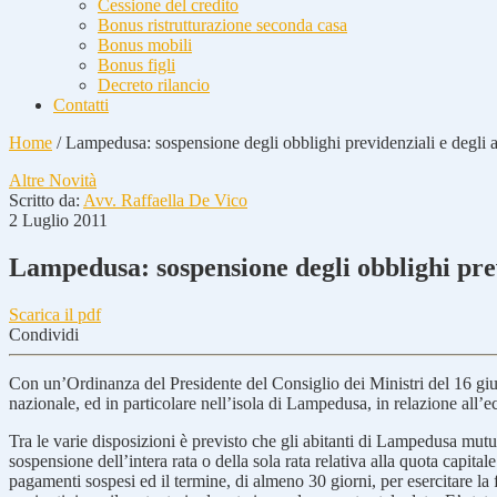
Cessione del credito
Bonus ristrutturazione seconda casa
Bonus mobili
Bonus figli
Decreto rilancio
Contatti
Home
/
Lampedusa: sospensione degli obblighi previdenziali e degli a
Altre Novità
Scritto da:
Avv. Raffaella De Vico
2 Luglio 2011
Lampedusa: sospensione degli obblighi prev
Scarica il pdf
Condividi
Con un’Ordinanza del Presidente del Consiglio dei Ministri del 16 giugn
nazionale, ed in particolare nell’isola di Lampedusa, in relazione all’e
Tra le varie disposizioni è previsto che gli abitanti di Lampedusa mutua
sospensione dell’intera rata o della sola rata relativa alla quota capit
pagamenti sospesi ed il termine, di almeno 30 giorni, per esercitare 