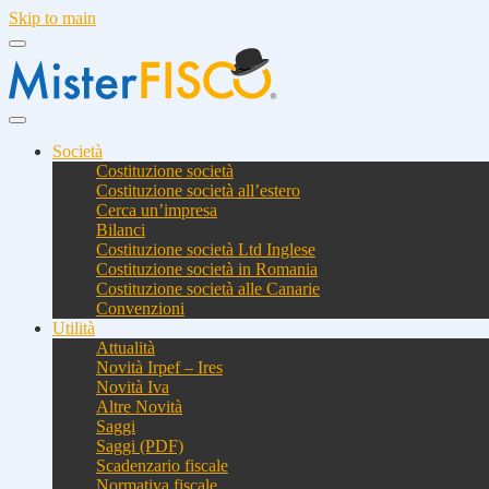
Skip to main
Società
Costituzione società
Costituzione società all’estero
Cerca un’impresa
Bilanci
Costituzione società Ltd Inglese
Costituzione società in Romania
Costituzione società alle Canarie
Convenzioni
Utilità
Attualità
Novità Irpef – Ires
Novità Iva
Altre Novità
Saggi
Saggi (PDF)
Scadenzario fiscale
Normativa fiscale