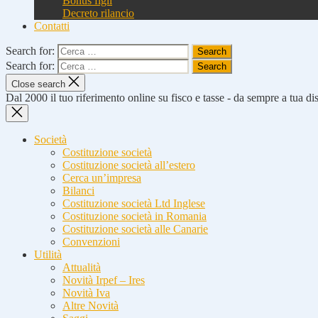
Bonus figli
Decreto rilancio
Contatti
Search for:
Search for:
Close search
Dal 2000 il tuo riferimento online su fisco e tasse - da sempre a tua d
Società
Costituzione società
Costituzione società all’estero
Cerca un’impresa
Bilanci
Costituzione società Ltd Inglese
Costituzione società in Romania
Costituzione società alle Canarie
Convenzioni
Utilità
Attualità
Novità Irpef – Ires
Novità Iva
Altre Novità