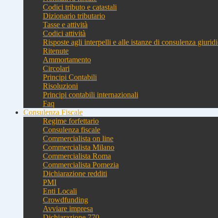
Codici tributo e catastali
Dizionario tributario
Tasse e attività
Codici attività
Risposte agli interpelli e alle istanze di consulenza giurid
Ritenute
Ammortamento
Circolari
Principi Contabili
Risoluzioni
Principi contabili internazionali
Faq
Consulenza Fiscale
Regime forfettario
Consulenza fiscale
Commercialista on line
Commercialista Milano
Commercialista Roma
Commercialista Pomezia
Dichiarazione redditi
PMI
Enti Locali
Crowdfunding
Avviare impresa
Dichiarazione 770