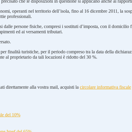
o precisato che le disposizioni in questione si applicano anche ai rapporti 
utonomi, operanti nel territorio dell’isola, fino al 16 dicembre 2011, la s
ttie professionali.
si dalle persone fisiche, compresi i sostituti d’imposta, con il domicili
pimenti ed ai versamenti tributari.
ersato.
ti per finalità turistiche, per il periodo compreso tra la data della dichi
te al proprietario da tali locazioni è ridotto del 30 %.
ti direttamente alla vostra mail, acquisti la
circolare informativa fiscale
ale del 10%
ione Irpef del 65%