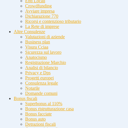
Enti Locali
Crowdfunding
Avviare impresa
Dichiarazione 770
Ricorsi e contenzioso tributario
La Rete di imprese
Altre Consulenze
Valutazioni di aziende
Business plan
Visura Cciaa
Sicurezza sul lavoro
Anatocismo
Registrazione Marchio
Analisi di bilancio
Privacy e Dps
Progetti europei
Consulenza legale
Notarile
Domande comuni
Bonus fiscali
Superbonus al 110%
Bonus ristrutturazione casa
Bonus facciate
Bonus auto
Detrazioni fiscali