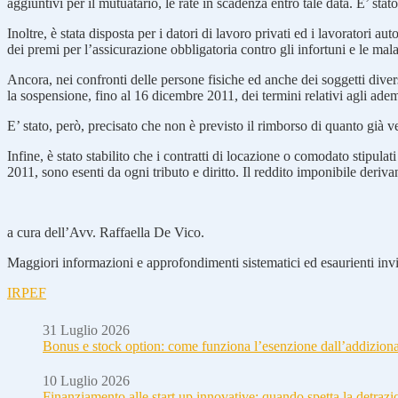
aggiuntivi per il mutuatario, le rate in scadenza entro tale data. E’ stat
Inoltre, è stata disposta per i datori di lavoro privati ed i lavoratori a
dei premi per l’assicurazione obbligatoria contro gli infortuni e le mala
Ancora, nei confronti delle persone fisiche ed anche dei soggetti diver
la sospensione, fino al 16 dicembre 2011, dei termini relativi agli adem
E’ stato, però, precisato che non è previsto il rimborso di quanto già v
Infine, è stato stabilito che i contratti di locazione o comodato stipula
2011, sono esenti da ogni tributo e diritto. Il reddito imponibile derivan
a cura dell’Avv. Raffaella De Vico.
Maggiori informazioni e approfondimenti sistematici ed esaurienti invia
IRPEF
31 Luglio 2026
Bonus e stock option: come funziona l’esenzione dall’addizion
10 Luglio 2026
Finanziamento alle start up innovative: quando spetta la detraz