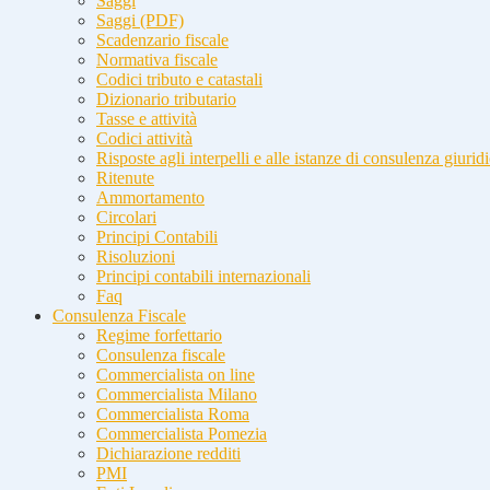
Saggi
Saggi (PDF)
Scadenzario fiscale
Normativa fiscale
Codici tributo e catastali
Dizionario tributario
Tasse e attività
Codici attività
Risposte agli interpelli e alle istanze di consulenza giurid
Ritenute
Ammortamento
Circolari
Principi Contabili
Risoluzioni
Principi contabili internazionali
Faq
Consulenza Fiscale
Regime forfettario
Consulenza fiscale
Commercialista on line
Commercialista Milano
Commercialista Roma
Commercialista Pomezia
Dichiarazione redditi
PMI