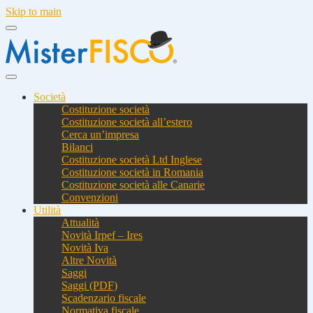
Skip to main
Società
Costituzione società
Costituzione società all’estero
Cerca un’impresa
Bilanci
Costituzione società Ltd Inglese
Costituzione società in Romania
Costituzione società alle Canarie
Convenzioni
Utilità
Attualità
Novità Irpef – Ires
Novità Iva
Altre Novità
Saggi
Saggi (PDF)
Scadenzario fiscale
Normativa fiscale