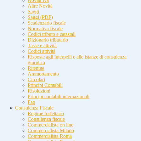
Novità Iva
Altre Novità
Saggi
Saggi (PDF)
Scadenzario fiscale
Normativa fiscale
Codici tributo e catastali
Dizionario tributario
Tasse e attività
Codici attività
Risposte agli interpelli e alle istanze di consulenza
giuridica
Ritenute
Ammortamento
Circolari
Principi Contabili
Risoluzioni
Principi contabili internazionali
Faq
Consulenza Fiscale
Regime forfettario
Consulenza fiscale
Commercialista on line
Commercialista Milano
Commercialista Roma