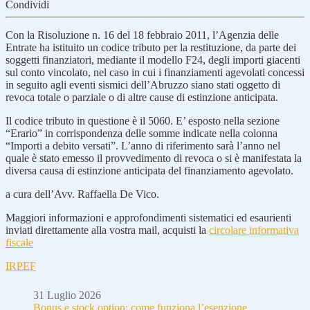
Condividi
Con la Risoluzione n. 16 del 18 febbraio 2011, l’Agenzia delle
Entrate ha istituito un codice tributo per la restituzione, da parte dei
soggetti finanziatori, mediante il modello F24, degli importi giacenti
sul conto vincolato, nel caso in cui i finanziamenti agevolati concessi
in seguito agli eventi sismici dell’Abruzzo siano stati oggetto di
revoca totale o parziale o di altre cause di estinzione anticipata.
Il codice tributo in questione è il 5060. E’ esposto nella sezione
“Erario” in corrispondenza delle somme indicate nella colonna
“Importi a debito versati”. L’anno di riferimento sarà l’anno nel
quale è stato emesso il provvedimento di revoca o si è manifestata la
diversa causa di estinzione anticipata del finanziamento agevolato.
a cura dell’Avv. Raffaella De Vico.
Maggiori informazioni e approfondimenti sistematici ed esaurienti
inviati direttamente alla vostra mail, acquisti la
circolare informativa
fiscale
IRPEF
31 Luglio 2026
Bonus e stock option: come funziona l’esenzione