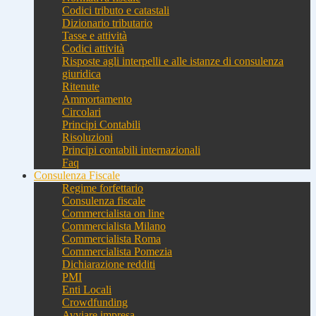
Codici tributo e catastali
Dizionario tributario
Tasse e attività
Codici attività
Risposte agli interpelli e alle istanze di consulenza
giuridica
Ritenute
Ammortamento
Circolari
Principi Contabili
Risoluzioni
Principi contabili internazionali
Faq
Consulenza Fiscale
Regime forfettario
Consulenza fiscale
Commercialista on line
Commercialista Milano
Commercialista Roma
Commercialista Pomezia
Dichiarazione redditi
PMI
Enti Locali
Crowdfunding
Avviare impresa