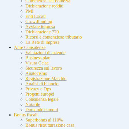
Commercialista Pomezia
Dichiarazione redditi
PMI
Enti Locali
Crowdfunding
Avviare impresa
Dichiarazione 770
Ricorsi e contenzioso tributario
La Rete di imprese
Altre Consulenze
Valutazioni di aziende
Business plan
Visura Cciaa
Sicurezza sul lavoro
Anatocismo
Registrazione Marchio
Analisi di bilancio
Privacy e Dps
Progetti europei
Consulenza legale
Notarile
Domande comuni
Bonus fiscali
Superbonus al 110%
Bonus ristrutturazione casa