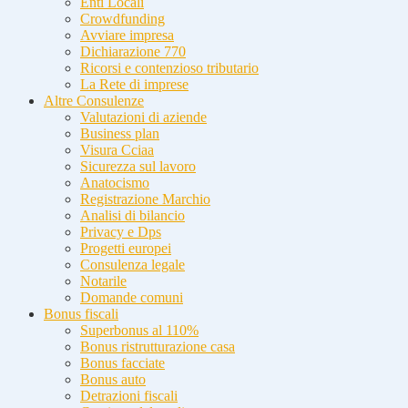
Enti Locali
Crowdfunding
Avviare impresa
Dichiarazione 770
Ricorsi e contenzioso tributario
La Rete di imprese
Altre Consulenze
Valutazioni di aziende
Business plan
Visura Cciaa
Sicurezza sul lavoro
Anatocismo
Registrazione Marchio
Analisi di bilancio
Privacy e Dps
Progetti europei
Consulenza legale
Notarile
Domande comuni
Bonus fiscali
Superbonus al 110%
Bonus ristrutturazione casa
Bonus facciate
Bonus auto
Detrazioni fiscali