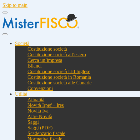
Skip to main
Società
Costituzione società
Costituzione società all’estero
Cerca un’impresa
Bilanci
Costituzione società Ltd Inglese
Costituzione società in Romania
Costituzione società alle Canarie
Convenzioni
Utilità
Attualità
Novità Irpef – Ires
Novità Iva
Altre Novità
Saggi
Saggi (PDF)
Scadenzario fiscale
Normativa fiscale