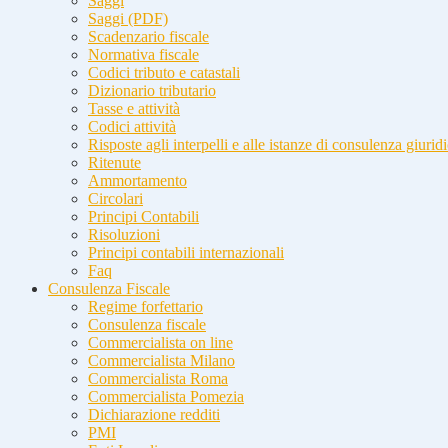
Saggi
Saggi (PDF)
Scadenzario fiscale
Normativa fiscale
Codici tributo e catastali
Dizionario tributario
Tasse e attività
Codici attività
Risposte agli interpelli e alle istanze di consulenza giurid
Ritenute
Ammortamento
Circolari
Principi Contabili
Risoluzioni
Principi contabili internazionali
Faq
Consulenza Fiscale
Regime forfettario
Consulenza fiscale
Commercialista on line
Commercialista Milano
Commercialista Roma
Commercialista Pomezia
Dichiarazione redditi
PMI