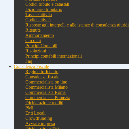
Codici tributo e catastali
Dizionario tributario
Tasse e attività
Codici attività
Risposte agli interpelli e alle istanze di consulenza giurid
Ritenute
Ammortamento
Circolari
Principi Contabili
Risoluzioni
Principi contabili internazionali
Faq
Consulenza Fiscale
Regime forfettario
Consulenza fiscale
Commercialista on line
Commercialista Milano
Commercialista Roma
Commercialista Pomezia
Dichiarazione redditi
PMI
Enti Locali
Crowdfunding
Avviare impresa
Dichiarazione 770