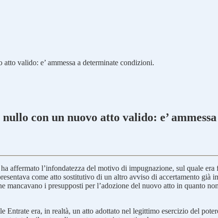
o atto valido: e’ ammessa a determinate condizioni.
o nullo con un nuovo atto valido: e’ ammessa
a affermato l’infondatezza del motivo di impugnazione, sul quale era fon
sentava come atto sostitutivo di un altro avviso di accertamento già impug
he mancavano i presupposti per l’adozione del nuovo atto in quanto non vi
Entrate era, in realtà, un atto adottato nel legittimo esercizio del pote