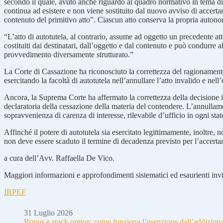
secondo il quale, avuto anche riguardo al quadro normativo in tema di 
continua ad esistere e non viene sostituito dal nuovo avviso di accertam
contenuto del primitivo atto”. Ciascun atto conserva la propria autono
“L’atto di autotutela, al contrario, assume ad oggetto un precedente atto
costituiti dai destinatari, dall’oggetto e dal contenuto e può condurre
provvedimento diversamente strutturato.”
La Corte di Cassazione ha riconosciuto la correttezza del ragionamento
esercitando la facoltà di autotutela nell’annullare l’atto invalido e nell
Ancora, la Suprema Corte ha affermato la correttezza della decisione 
declaratoria della cessazione della materia del contendere. L’annullame
sopravvenienza di carenza di interesse, rilevabile d’ufficio in ogni stat
Affinché il potere di autotutela sia esercitato legittimamente, inoltre
non deve essere scaduto il termine di decadenza previsto per l’accer
a cura dell’Avv. Raffaella De Vico.
Maggiori informazioni e approfondimenti sistematici ed esaurienti invia
IRPEF
31 Luglio 2026
Bonus e stock option: come funziona l’esenzione dall’addizion