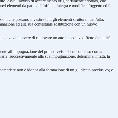
tto, ossia l’avviso di accertamento originariamente adottato, che
vi elementi da parte dell’ufficio, integra e modifica l’oggetto ed il
oni che possono investire tutti gli elementi strutturali dell’atto,
iminazione ed alla sua contestuale sostituzione con un nuovo
o aveva il potere di rinnovare un atto impositivo affetto da nullità
uente all’impugnazione del primo avviso si era concluso con la
iaria, successivamente alla sua impugnazione, determina, infatti, la
l contendere non è idonea alla formazione di un giudicato preclusivo) e