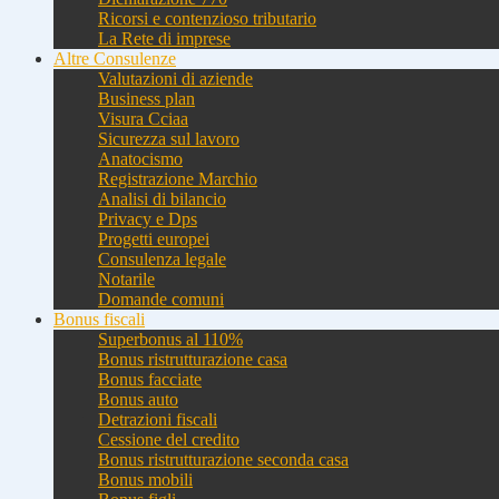
Ricorsi e contenzioso tributario
La Rete di imprese
Altre Consulenze
Valutazioni di aziende
Business plan
Visura Cciaa
Sicurezza sul lavoro
Anatocismo
Registrazione Marchio
Analisi di bilancio
Privacy e Dps
Progetti europei
Consulenza legale
Notarile
Domande comuni
Bonus fiscali
Superbonus al 110%
Bonus ristrutturazione casa
Bonus facciate
Bonus auto
Detrazioni fiscali
Cessione del credito
Bonus ristrutturazione seconda casa
Bonus mobili