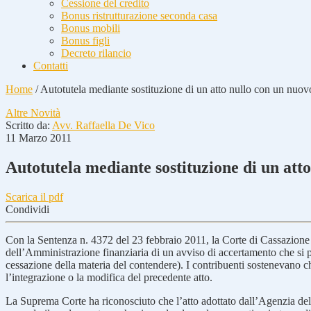
Cessione del credito
Bonus ristrutturazione seconda casa
Bonus mobili
Bonus figli
Decreto rilancio
Contatti
Home
/
Autotutela mediante sostituzione di un atto nullo con un nuov
Altre Novità
Scritto da:
Avv. Raffaella De Vico
11 Marzo 2011
Autotutela mediante sostituzione di un att
Scarica il pdf
Condividi
Con la Sentenza n. 4372 del 23 febbraio 2011, la Corte di Cassazione h
dell’Amministrazione finanziaria di un avviso di accertamento che si pre
cessazione della materia del contendere). I contribuenti sostenevano c
l’integrazione o la modifica del precedente atto.
La Suprema Corte ha riconosciuto che l’atto adottato dall’Agenzia delle 