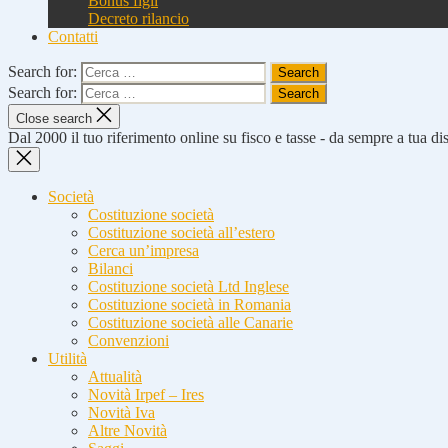
Bonus figli
Decreto rilancio
Contatti
Search for:
Search for:
Close search
Dal 2000 il tuo riferimento online su fisco e tasse - da sempre a tua d
Società
Costituzione società
Costituzione società all’estero
Cerca un’impresa
Bilanci
Costituzione società Ltd Inglese
Costituzione società in Romania
Costituzione società alle Canarie
Convenzioni
Utilità
Attualità
Novità Irpef – Ires
Novità Iva
Altre Novità