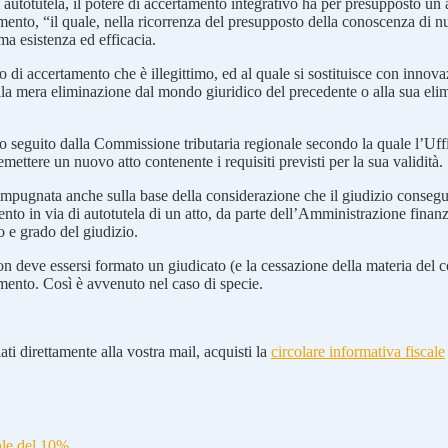
autotutela, il potere di accertamento integrativo ha per presupposto un a
ento, “il quale, nella ricorrenza del presupposto della conoscenza di nuo
ma esistenza ed efficacia.
 di accertamento che è illegittimo, ed al quale si sostituisce con innovazi
 alla mera eliminazione dal mondo giuridico del precedente o alla sua el
 seguito dalla Commissione tributaria regionale secondo la quale l’Uffici
’emettere un nuovo atto contenente i requisiti previsti per la sua validità.
impugnata anche sulla base della considerazione che il giudizio conseg
nto in via di autotutela di un atto, da parte dell’Amministrazione finanz
o e grado del giudizio.
, non deve essersi formato un giudicato (e la cessazione della materia de
tamento. Così è avvenuto nel caso di specie.
ti direttamente alla vostra mail, acquisti la
circolare informativa fiscale
ale del 10%