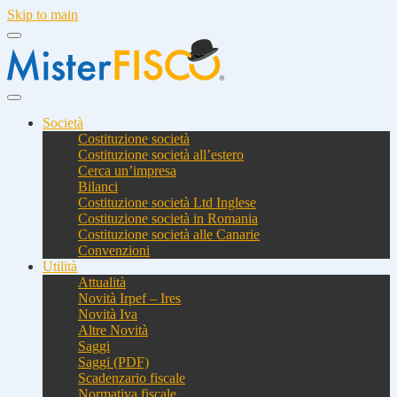
Skip to main
Società
Costituzione società
Costituzione società all’estero
Cerca un’impresa
Bilanci
Costituzione società Ltd Inglese
Costituzione società in Romania
Costituzione società alle Canarie
Convenzioni
Utilità
Attualità
Novità Irpef – Ires
Novità Iva
Altre Novità
Saggi
Saggi (PDF)
Scadenzario fiscale
Normativa fiscale