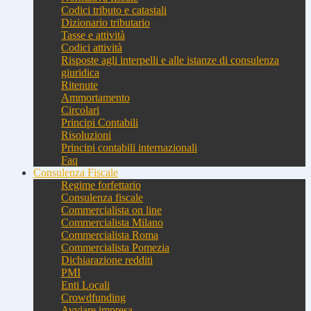
Codici tributo e catastali
Dizionario tributario
Tasse e attività
Codici attività
Risposte agli interpelli e alle istanze di consulenza
giuridica
Ritenute
Ammortamento
Circolari
Principi Contabili
Risoluzioni
Principi contabili internazionali
Faq
Consulenza Fiscale
Regime forfettario
Consulenza fiscale
Commercialista on line
Commercialista Milano
Commercialista Roma
Commercialista Pomezia
Dichiarazione redditi
PMI
Enti Locali
Crowdfunding
Avviare impresa