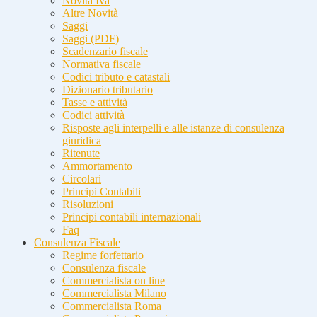
Novità Iva
Altre Novità
Saggi
Saggi (PDF)
Scadenzario fiscale
Normativa fiscale
Codici tributo e catastali
Dizionario tributario
Tasse e attività
Codici attività
Risposte agli interpelli e alle istanze di consulenza
giuridica
Ritenute
Ammortamento
Circolari
Principi Contabili
Risoluzioni
Principi contabili internazionali
Faq
Consulenza Fiscale
Regime forfettario
Consulenza fiscale
Commercialista on line
Commercialista Milano
Commercialista Roma