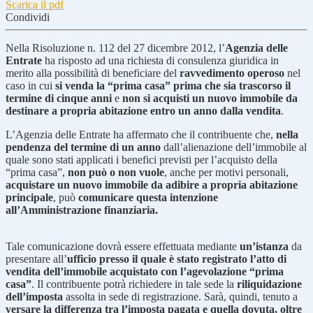
Scarica il pdf
Condividi
Nella Risoluzione n. 112 del 27 dicembre 2012, l’
Agenzia delle
Entrate
ha risposto ad una richiesta di consulenza giuridica in
merito alla possibilità di beneficiare del
ravvedimento operoso
nel
caso in cui
si venda la “prima casa” prima che sia trascorso il
termine di cinque anni
e
non si acquisti un nuovo immobile da
destinare a propria abitazione entro un anno dalla vendita
.
L’Agenzia delle Entrate ha affermato che il contribuente che,
nella
pendenza del termine di un anno
dall’alienazione dell’immobile al
quale sono stati applicati i benefici previsti per l’acquisto della
“prima casa”,
non può o non vuole
, anche per motivi personali,
acquistare un nuovo immobile da adibire a propria abitazione
principale
, può
comunicare questa intenzione
all’Amministrazione finanziaria.
Tale comunicazione dovrà essere effettuata mediante
un’istanza
da
presentare all’
ufficio presso il quale è stato registrato l’atto di
vendita dell’immobile acquistato con l’agevolazione “prima
casa”
. Il contribuente potrà richiedere in tale sede la
riliquidazione
dell’imposta
assolta in sede di registrazione. Sarà, quindi, tenuto a
versare la differenza tra l’imposta pagata e quella dovuta, oltre