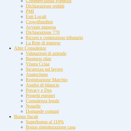
Commercialista Pomezia
Dichiarazione redditi
PMI
Enti Locali
Crowdfunding
Avviare impresa
Dichiarazione 770
Ricorsi e contenzioso tributario
La Rete di imprese
Altre Consulenze
Valutazioni di aziende
Business plan
Visura Cciaa
Sicurezza sul lavoro
Anatocismo
Registrazione Marchio
Analisi di bilancio
Privacy e Dps
Progetti europei
Consulenza legale
Notarile
Domande comuni
Bonus fiscali
Superbonus al 110%
Bonus ristrutturazione casa