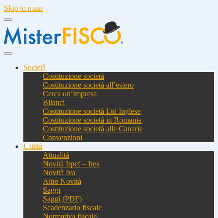
Skip to main
Società
Costituzione società
Costituzione società all’estero
Cerca un’impresa
Bilanci
Costituzione società Ltd Inglese
Costituzione società in Romania
Costituzione società alle Canarie
Convenzioni
Utilità
Attualità
Novità Irpef – Ires
Novità Iva
Altre Novità
Saggi
Saggi (PDF)
Scadenzario fiscale
Normativa fiscale