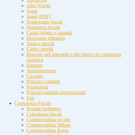
Novità Iva
Altre Novità
Saggi
Saggi (PDF)
Scadenzario fiscale
Normativa fiscale
Codici tributo e catastali
Dizionario tributario
Tasse e attività
Codici attività
Risposte agli interpelli e alle istanze di consulenza
giuridica
Ritenute
Ammortamento
Circolari
Principi Contabili
Risoluzioni
Principi contabili internazionali
Faq
Consulenza Fiscale
Regime forfettario
Consulenza fiscale
Commercialista on line
Commercialista Milano
Commercialista Roma