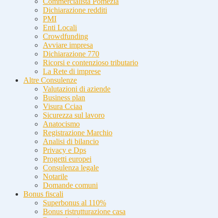
Commercialista Pomezia
Dichiarazione redditi
PMI
Enti Locali
Crowdfunding
Avviare impresa
Dichiarazione 770
Ricorsi e contenzioso tributario
La Rete di imprese
Altre Consulenze
Valutazioni di aziende
Business plan
Visura Cciaa
Sicurezza sul lavoro
Anatocismo
Registrazione Marchio
Analisi di bilancio
Privacy e Dps
Progetti europei
Consulenza legale
Notarile
Domande comuni
Bonus fiscali
Superbonus al 110%
Bonus ristrutturazione casa