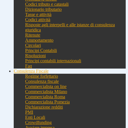
Codici tributo e catastali
Dizionario tributario
Tasse e attività
Codici attività
Risposte agli interpelli e alle istanze di consulenza
giuridica
Ritenute
Ammortamento
Circolari
Principi Contabili
Risoluzioni
Principi contabili internazionali
Faq
Consulenza Fiscale
Regime forfettario
Consulenza fiscale
Commercialista on line
Commercialista Milano
Commercialista Roma
Commercialista Pomezia
Dichiarazione redditi
PMI
Enti Locali
Crowdfunding
Avviare impresa