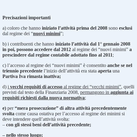
Precisazioni importanti
a) coloro che hanno
iniziato l’attività prima del 2008
sono
esclusi
dal regime dei “
nuovi minimi
”;
b) i contribuenti che hanno
iniziato l’attività dal 1° gennaio 2008
in poi,
possono accedere dal 2012
al regime dei “nuovi minimi”
a
prescindere dal regime contabile adottato fino al 2011
;
c) l’accesso al regime dei “nuovi minimi” è consentito
anche se nel
triennio precedente
l’inizio dell’attività era stata
aperta
una
Partiva Iva rimasta inattiva
;
d)
i
vecchi requisiti di accesso
al regime dei “vecchi minimi”
, quelli
previsti dal testo della Finanziaria 2008,
permangono in
aggiunta ai
requisiti richiesti dalla nuova normativa
;
e)
per
“
mera prosecuzione
” di altra attività precedentemente
svolta
come causa ostativa per l’accesso al regime dei minimi si
deve intendere quell’attività svolta:
–
con gli stessi beni dell’attività precedente;
– nello stesso luogo;