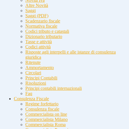
Novità Iva
Altre Novità
Saggi
Saggi (PDF)
Scadenzario fiscale
Normativa fiscale
Codici tributo e catastali
Dizionario tributario
Tasse e attività
Codici attività
Risposte agli interpelli e alle istanze di consulenza
giuridica
Ritenute
Ammortamento
Circolari
Principi Contabili
Risoluzioni
Principi contabili internazionali
Faq
Consulenza Fiscale
Regime forfettario
Consulenza fiscale
Commercialista on line
Commercialista Milano
Commercialista Roma