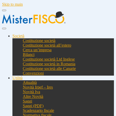
Skip to main
Società
Costituzione società
Costituzione società all’estero
Cerca un’impresa
Bilanci
Costituzione società Ltd Inglese
Costituzione società in Romania
Costituzione società alle Canarie
Convenzioni
Utilità
Attualità
Novità Irpef – Ires
Novità Iva
Altre Novità
Saggi
Saggi (PDF)
Scadenzario fiscale
Normativa fiscale