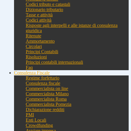
Codici tributo e catastali
Dizionario tributario
Tasse e attività
Codici attività
Risposte agli interpelli e alle istanze di consulenza
giuridica
Ritenute
Ammortamento
Circolari
Principi Contabili
Risoluzioni
Principi contabili internazionali
Faq
Consulenza Fiscale
Regime forfettario
Consulenza fiscale
Commercialista on line
Commercialista Milano
Commercialista Roma
Commercialista Pomezia
Dichiarazione redditi
PMI
Enti Locali
Crowdfunding
Avviare impresa