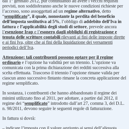
dal 1° gennaio 2012, pur continuando ad avere i vecchi requisiti
previsti, non soddisferanno anche le nuove condizioni richieste per
l’accesso, sono assoggettati ad un
regime alternativo
, detto
“
semplificato
”, il quale, nonostante la perdita del beneficio
dell’imposta sostitutiva al 5%
, l’obbligo di
addebito dell’Iva in
fattura
e
l’applicabilità degli studi di settore
, prevede ancora
l’
esenzione Irap
e l’
esonero dagli obblighi di registrazione e
tenuta delle scritture contabili
rilevanti ai fini delle imposte dirette
e ai fini Iva, oltre che ai fini della liquidazione dei versamenti
periodici dell’Iva
.
Attenzione: tali contribuenti possono optare per il regime
ordinario
e l’opzione ha validità per un triennio. L’opzione va
comunicata con la prima dichiarazione dei redditi successiva alla
scelta effettuata. Trascorso il triennio l’opzione rimane valida per
ciascun anno successivo fintanto rimane la concreta applicazione del
regime semplificato.
In sostanza, i contribuenti che hanno abbandonato il regime dei
minimi utilizzato fino al 2011, per adottare, a partire dal 2012, il
regime dei “
semplificato
”
introdotto dall’art 27, comma 3, del D.L.
n. 98/2011, devono seguire le seguenti regole di fatturazione.
In fattura si dovrà:
– indicare l’imposta con il valore aggiunto ai sensi dell’aliquota