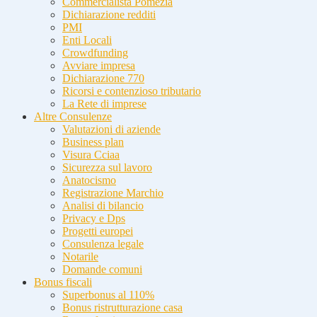
Commercialista Pomezia
Dichiarazione redditi
PMI
Enti Locali
Crowdfunding
Avviare impresa
Dichiarazione 770
Ricorsi e contenzioso tributario
La Rete di imprese
Altre Consulenze
Valutazioni di aziende
Business plan
Visura Cciaa
Sicurezza sul lavoro
Anatocismo
Registrazione Marchio
Analisi di bilancio
Privacy e Dps
Progetti europei
Consulenza legale
Notarile
Domande comuni
Bonus fiscali
Superbonus al 110%
Bonus ristrutturazione casa