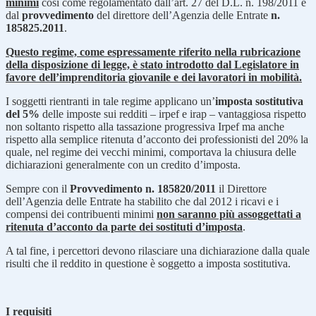
minimi
così come regolamentato dall’art. 27 del D.L. n. 198/2011 e
dal
provvedimento
del direttore dell’Agenzia delle Entrate
n.
185825.2011
.
Questo regime, come espressamente riferito nella rubricazione
della disposizione di legge, è stato introdotto dal Legislatore in
favore dell’imprenditoria giovanile e dei lavoratori in mobilità.
I soggetti rientranti in tale regime applicano un’
imposta sostitutiva
del 5%
delle imposte sui redditi – irpef e irap –
vantaggiosa rispetto
non soltanto rispetto alla tassazione progressiva Irpef ma anche
rispetto alla semplice ritenuta d’acconto dei professionisti del 20% la
quale, nel regime dei vecchi minimi, comportava la chiusura delle
dichiarazioni generalmente con un credito d’imposta.
Sempre con il
Provvedimento n. 185820/2011
il Direttore
dell’Agenzia delle Entrate ha stabilito che dal 2012 i ricavi e i
compensi dei contribuenti minimi
non saranno più assoggettati a
ritenuta d’acconto
da parte dei sostituti d’imposta
.
A tal fine, i percettori devono rilasciare una
dichiarazione dalla quale
risulti che il reddito in questione è soggetto a imposta sostitutiva.
I requisiti