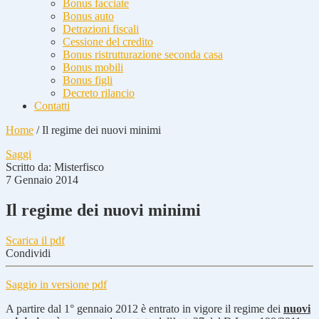
Bonus facciate
Bonus auto
Detrazioni fiscali
Cessione del credito
Bonus ristrutturazione seconda casa
Bonus mobili
Bonus figli
Decreto rilancio
Contatti
Home
/
Il regime dei nuovi minimi
Saggi
Scritto da:
Misterfisco
7 Gennaio 2014
Il regime dei nuovi minimi
Scarica il pdf
Condividi
Saggio in versione pdf
A partire dal 1° gennaio 2012 è entrato in vigore il regime dei
nuovi