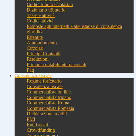
Codici tributo e catastali
Dizionario tributario
Tasse e attività
Codici attività
Risposte agli interpelli e alle istanze di consulenza
giuridica
Ritenute
Ammortamento
Circolari
Principi Contabili
Risoluzioni
Principi contabili internazionali
Faq
Consulenza Fiscale
Regime forfettario
Consulenza fiscale
Commercialista on line
Commercialista Milano
Commercialista Roma
Commercialista Pomezia
Dichiarazione redditi
PMI
Enti Locali
Crowdfunding
Avviare impresa