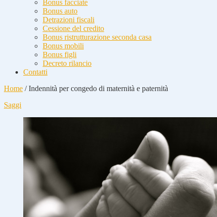
Bonus facciate
Bonus auto
Detrazioni fiscali
Cessione del credito
Bonus ristrutturazione seconda casa
Bonus mobili
Bonus figli
Decreto rilancio
Contatti
Home
/
Indennità per congedo di maternità e paternità
Saggi