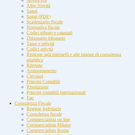
Novità Iva
Altre Novità
Saggi
Saggi (PDF)
Scadenzario fiscale
Normativa fiscale
Codici tributo e catastali
Dizionario tributario
Tasse e attività
Codici attività
Risposte agli interpelli e alle istanze di consulenza
giuridica
Ritenute
Ammortamento
Circolari
Principi Contabili
Risoluzioni
Principi contabili internazionali
Faq
Consulenza Fiscale
Regime forfettario
Consulenza fiscale
Commercialista on line
Commercialista Milano
Commercialista Roma