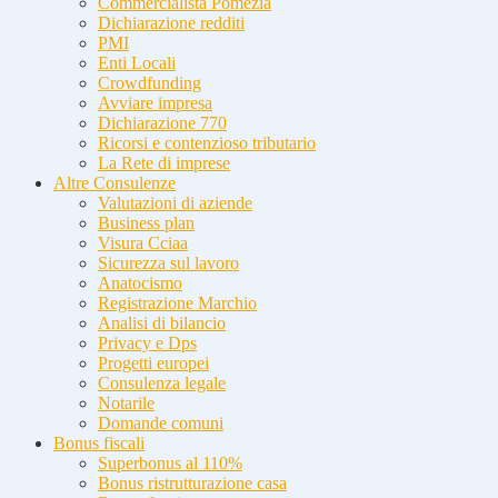
Commercialista Pomezia
Dichiarazione redditi
PMI
Enti Locali
Crowdfunding
Avviare impresa
Dichiarazione 770
Ricorsi e contenzioso tributario
La Rete di imprese
Altre Consulenze
Valutazioni di aziende
Business plan
Visura Cciaa
Sicurezza sul lavoro
Anatocismo
Registrazione Marchio
Analisi di bilancio
Privacy e Dps
Progetti europei
Consulenza legale
Notarile
Domande comuni
Bonus fiscali
Superbonus al 110%
Bonus ristrutturazione casa