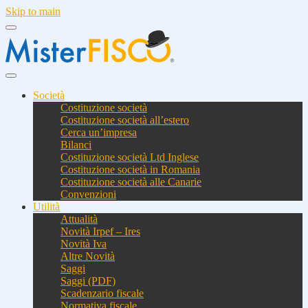
Skip to main
Società
Costituzione società
Costituzione società all’estero
Cerca un’impresa
Bilanci
Costituzione società Ltd Inglese
Costituzione società in Romania
Costituzione società alle Canarie
Convenzioni
Utilità
Attualità
Novità Irpef – Ires
Novità Iva
Altre Novità
Saggi
Saggi (PDF)
Scadenzario fiscale
Normativa fiscale