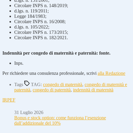
d.lgs. n. 151/2001;
Circolare INPS n. 148/2019;
d.lgs. n. 119/2011;
Legge 184/1983;
Circolare INPS n. 16/2008;
d.lgs. n. 105/2022;
Circolare INPS n. 173/2015;
Circolare INPS n. 182/2021.
Indennità per congedo di maternità e paternità: fonte.
Inps.
Per richiedere una consulenza professionale, scrivi
alla Redazione
Tags
TAG:
congedo di maternità
,
congedo di maternità e
paternità
,
congedo di paternità
,
indennità di maternità
IRPEF
31 Luglio 2026
Bonus e stock option: come funziona l’esenzione
dall’addizionale del 10%