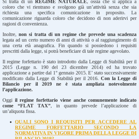
Si tratta di un
REGIME NATURALE
, ossia che si applica a
coloro che vi rientrano e svolgono già un’attività senza che sia
richiesta una specifica comunicazione in proposito. La
comunicazione riguarda coloro che decidono di non aderirvi per
ragioni di convenienza.
Inoltre,
non si tratta di un regime che prevede una scadenza
legata ad un certo numero di anni di attività o al raggiungimento di
una certa età anagrafica. Fin quando si possiedono i requisiti
prescritti dalla legge, si potrà beneficiare di tale regime agevolato.
Il regime forfettario è stato introdotto dalla Legge di Stabilità per il
2015 (Legge n. 190 del 23 dicembre 2014) ed ha trovato
applicazione a partire dal 1° gennaio 2015. E’ stato successivamente
modificato dalla Legge di Stabilità per il 2016.
Con la Legge di
Bilancio per il 2019 ne è stata ampliata notevolmente
l’applicazione.
Oggi
il regime forfettario viene anche comunemente indicato
come “FLAT TAX”
, in quanto prevede l’applicazione di
un’aliquota fissa.
QUALI SONO I REQUISITI PER ACCEDERE AL
REGIME FORFETTARIO SECONDO LA
NORMATIVA IN VIGORE PRIMA DELLA LEGGE DI
BILANCIO 2019?