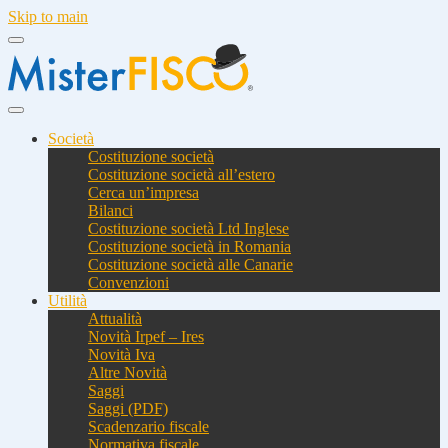
Skip to main
Società
Costituzione società
Costituzione società all’estero
Cerca un’impresa
Bilanci
Costituzione società Ltd Inglese
Costituzione società in Romania
Costituzione società alle Canarie
Convenzioni
Utilità
Attualità
Novità Irpef – Ires
Novità Iva
Altre Novità
Saggi
Saggi (PDF)
Scadenzario fiscale
Normativa fiscale