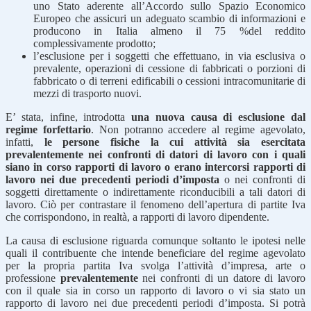
uno Stato aderente all’Accordo sullo Spazio Economico
Europeo che assicuri un adeguato scambio di informazioni e
producono in Italia almeno il 75 %del reddito
complessivamente prodotto;
l’esclusione per i soggetti che effettuano, in via esclusiva o
prevalente, operazioni di cessione di fabbricati o porzioni di
fabbricato o di terreni edificabili o cessioni intracomunitarie di
mezzi di trasporto nuovi.
E’ stata, infine, introdotta
una nuova causa di esclusione dal
regime forfettario
. Non potranno accedere al regime agevolato,
infatti,
le persone fisiche la cui attività sia esercitata
prevalentemente nei confronti di datori di lavoro con i quali
siano in corso rapporti di lavoro o erano intercorsi rapporti di
lavoro nei due precedenti periodi d’imposta
o nei confronti di
soggetti direttamente o indirettamente riconducibili a tali datori di
lavoro. Ciò per contrastare il fenomeno dell’apertura di partite Iva
che corrispondono, in realtà, a rapporti di lavoro dipendente.
La causa di esclusione riguarda comunque soltanto le ipotesi nelle
quali il contribuente che intende beneficiare del regime agevolato
per la propria partita Iva svolga l’attività d’impresa, arte o
professione
prevalentemente
nei confronti di un datore di lavoro
con il quale sia in corso un rapporto di lavoro o vi sia stato un
rapporto di lavoro nei due precedenti periodi d’imposta. Si potrà