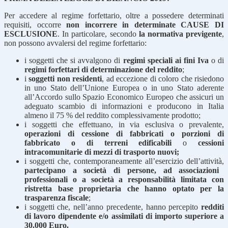
Per accedere al regime forfettario, oltre a possedere determinati
requisiti, occorre
non incorrere in determinate CAUSE DI
ESCLUSIONE
. In particolare, secondo
la normativa previgente
,
non possono avvalersi del regime forfettario:
i soggetti che si avvalgono di
regimi speciali ai fini Iva
o di
regimi forfettari di determinazione del reddito
;
i
soggetti non residenti
, ad eccezione di coloro che risiedono
in uno Stato dell’Unione Europea o in uno Stato aderente
all’Accordo sullo Spazio Economico Europeo che assicuri un
adeguato scambio di informazioni e producono in Italia
almeno il 75 % del reddito complessivamente prodotto;
i soggetti che effettuano, in via esclusiva o prevalente,
operazioni di cessione di fabbricati o porzioni di
fabbricato o di terreni edificabili
o
cessioni
intracomunitarie di mezzi di trasporto nuovi;
i soggetti che, contemporaneamente all’esercizio dell’attività,
partecipano a società di persone, ad associazioni
professionali o a società a responsabilità limitata con
ristretta base proprietaria che hanno optato per la
trasparenza fiscale
;
i soggetti che, nell’anno precedente, hanno percepito
redditi
di lavoro dipendente e/o assimilati di importo superiore a
30.000 Euro.