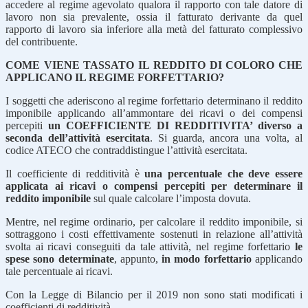
accedere al regime agevolato qualora il rapporto con tale datore di
lavoro non sia prevalente, ossia il fatturato derivante da quel
rapporto di lavoro sia inferiore alla metà del fatturato complessivo
del contribuente.
COME VIENE TASSATO IL REDDITO DI COLORO CHE
APPLICANO IL REGIME FORFETTARIO?
I soggetti che aderiscono al regime forfettario determinano il reddito
imponibile applicando all’ammontare dei ricavi o dei compensi
percepiti
un COEFFICIENTE DI REDDITIVITA’ diverso a
seconda dell’attività esercitata
. Si guarda, ancora una volta, al
codice ATECO che contraddistingue l’attività esercitata.
Il coefficiente di redditività è
una percentuale che deve essere
applicata ai ricavi o compensi percepiti
per determinare il
reddito imponibile
sul quale calcolare l’imposta dovuta.
Mentre, nel regime ordinario, per calcolare il reddito imponibile, si
sottraggono i costi effettivamente sostenuti in relazione all’attività
svolta ai ricavi conseguiti da tale attività, nel regime forfettario
le
spese sono determinate
, appunto,
in modo forfettario
applicando
tale percentuale ai ricavi.
Con la Legge di Bilancio per il 2019 non sono stati modificati i
coefficienti di redditività.