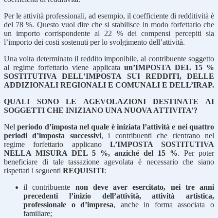
Per le attività professionali, ad esempio, il coefficiente di redditività è
del 78 %. Questo vuol dire che si stabilisce in modo forfettario che
un importo corrispondente al 22 % dei compensi percepiti sia
l’importo dei costi sostenuti per lo svolgimento dell’attività.
Una volta determinato il reddito imponibile, al contribuente soggetto
al regime forfettario viene applicata
un’IMPOSTA DEL 15 %
SOSTITUTIVA DELL’IMPOSTA SUI REDDITI, DELLE
ADDIZIONALI REGIONALI E COMUNALI E DELL’IRAP.
QUALI SONO LE AGEVOLAZIONI DESTINATE AI
SOGGETTI CHE INIZIANO UNA NUOVA ATTIVITA’?
Nel
periodo d’imposta nel quale è iniziata l’attività e nei quattro
periodi d’imposta successivi
, i contribuenti che rientrano nel
regime forfettario applicano
L’IMPOSTA SOSTITUTIVA
NELLA MISURA DEL 5 %, anziché del 15 %
. Per poter
beneficiare di tale tassazione agevolata è necessario che siano
rispettati i seguenti
REQUISITI
:
il contribuente
non deve aver esercitato, nei tre anni
precedenti l’inizio dell’attività, attività artistica,
professionale o d’impresa
, anche in forma associata o
familiare;