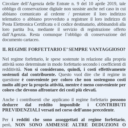
Circolare dell’Agenzia delle Entrate n. 9 del 10 aprile 2019, tale
obbligo di conservazione digitale non sussiste anche nel caso in cui
abbiano comunicato al cedente / prestatore il loro indirizzo
telematico o abbiano provveduto a registrare il loro indirizzo di
Posta Elettronica Certificata o il codice destinatario, abbinandoli alla
loro partita Iva, mediante il servizio di registrazione offerto
dall’Agenzia. Resta comunque l’obbligo di conservazione del
documento cartaceo.
IL REGIME FORFETTARIO E’ SEMPRE VANTAGGIOSO?
Nel regime forfettario, le spese sostenute in relazione alla propria
attività sono determinate in modo forfettario secondo i coefficienti di
redditività.
Non si considerano, quindi, i costi effettivamente
sostenuti dal contribuente.
Questo vuol dire che il regime in
questione
è conveniente per coloro che non sostengono costi
molto alti per la propria attività, mentre è meno conveniente per
coloro che devono affrontare dei costi più elevati.
Anche i contribuenti che applicano il regime forfettario
possono
dedurre dal reddito imponibile i CONTRIBUTI
PREVIDENZIALI versati nel corso dell’anno precedente
.
Per
i redditi che sono assoggettati al regime forfettario
,
però,
NON SONO AMMESSE ALTRE DEDUZIONI O