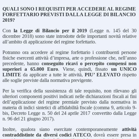
QUALI SONO I REQUISITI PER ACCEDERE AL REGIME
FORFETTARIO PREVISTI DALLA LEGGE DI BILANCIO
2019?
Con
la Legge di Bilancio per il 2019
(Legge n. 145 del 30
dicembre 2018) sono state introdotte delle importanti novità relative
all’ambito di applicazione del regime forfettario.
Potranno ora accedere al regime forfettario i contribuenti persone
fisiche esercenti attività d’impresa, arte o professione che, nell’anno
precedente, hanno
conseguito ricavi o percepito compensi non
superiori a 65.000 Euro
. Viene, quindi, fissato
un UNICO
LIMITE
da applicare a tutte le attività,
PIU’ ELEVATO
rispetto
alle soglie previste dalla normativa previgente.
Per la verifica della sussistenza di tale requisito, non rilevano gli
ulteriori componenti positivi indicati nelle dichiarazioni fiscali ai fini
dell’applicazione del regime premiale previsto dalla normativa in
materia di indici sintetici di affidabilità fiscale (comma 9, articolo 9-
bis, Decreto Legge n. 50 del 24 aprile 2017 convertito dalla Legge
n. 96 del 21 giugno 2017).
Inoltre, qualora siano esercitate contemporaneamente
attività
contraddistinte da diversi codici ATECO
, dovrà essere presa in