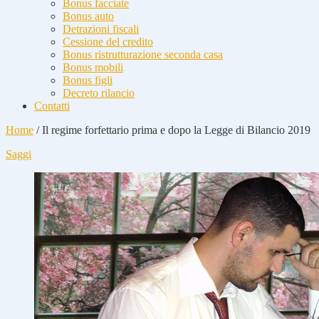
Bonus facciate
Bonus auto
Detrazioni fiscali
Cessione del credito
Bonus ristrutturazione seconda casa
Bonus mobili
Bonus figli
Decreto rilancio
Contatti
Home
/
Il regime forfettario prima e dopo la Legge di Bilancio 2019
Saggi