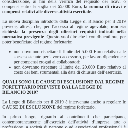
considerazione, ai fini della verifica del requisito dei ricavi o
compensi entro la soglia dei 65.000 Euro,
la somma di ricavi e
compensi relativi alle diverse attività esercitate
.
La nuova disciplina introdotta dalla Legge di Bilancio per il 2019
prevede, altresì, che, per l’accesso al regime agevolato,
non sia
richiesta la presenza degli ulteriori requisiti indicati nella
normativa previgente
. Questo vuol dire che i contribuenti ora, per
poter beneficiare del regime forfettario:
non dovranno rispettare il limite dei 5.000 Euro relativo alle
spese sostenute per lavoro accessorio, per lavoro dipendente e
per compensi erogati ai collaboratori;
non dovranno rispettare il limite dei 20.000 Euro relativo al
costo dei beni strumentali alla data di chiusura dell’esercizio.
QUALI SONO LE CAUSE DI ESCLUSIONE DAL REGIME
FORFETTARIO PREVISTE DALLA LEGGE DI
BILANCIO 2019?
La Legge di Bilancio per il 2019 è intervenuta anche a regolare
le
CAUSE DI ESCLUSIONE
del regime forfettario.
In primo luogo, riguardo ai contribuenti che partecipano,
contemporaneamente all’esercizio dell’attività d’impresa, arte o
professione, a società di persone o ad associazioni professionali è